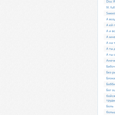
Disc 
IV. fu
Sweet
А воз
А ей 
А и в
А мне
А на 
А ты 
А ты 
Анеч
Бабо
Без 
Блока
Бобб
Бог о
бойся
труд
Боль
больш