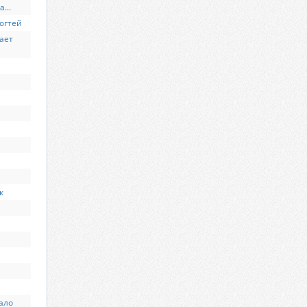
...
ногтей
ает
к
ало