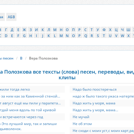
ая
АБВ
В
Г
Д
Е
Ж
З
И
К
Л
М
Н
О
П
Р
С
Т
У
Ф
Х
Ц
Ч
Ш
C
D
E
F
G
H
I
J
K
L
M
N
O
P
Q
R
S
T
U
V
W
X
ы песен
В
Вера Полозкова
а Полозкова все тексты (слова) песен, переводы, ви
клипы
жили тогда легко
Надо было поостеречься
б за ним как за Каменной стеной...
надо ж было такого ужаса натерпе
тот август ещё мы пили у парапета...
Надо жить у моря, мама
 отдай меня вдоль по той кривой
Надо жить у моря, мама...
ни встречаются через год
Не мучай
 is-Это лучший мир, так и запиши
Не об этом
 дьяволенок.
Не сходи с моих уст,с моих карт,р