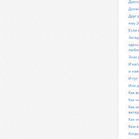
Докто
Должн
Друг 
ему 20
Если 
Загад
здесь
люблю
Знак 
И кат
и нав
И тут 
Или д
Как в
Как н
Как о
вате
Как о
Кем я
Когда