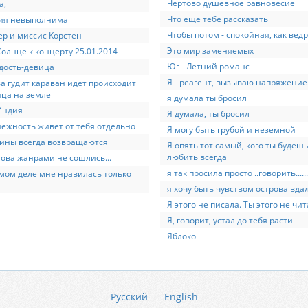
Чертово душевное равновесие
а,
Что еще тебе рассказать
ия невыполнима
Чтобы потом - спокойная, как ведро
р и миссис Корстен
Это мир заменяемых
олнце к концерту 25.01.2014
Юг - Летний романс
дость-девица
Я - реагент, вызываю напряжение.
а гудит караван идет происходит
ца на земле
я думала ты бросил
Индия
Я думала, ты бросил
ежность живет от тебя отдельно
Я могу быть грубой и неземной
ины всегда возвращаются
Я опять тот самый, кого ты будеш
любить всегда
ова жанрами не сошлись...
я так просила просто ..говорить......
мом деле мне нравилась только
я хочу быть чувством острова вда
Я этого не писала. Ты этого не чит
Я, говорит, устал до тебя расти
Яблоко
Русский
English