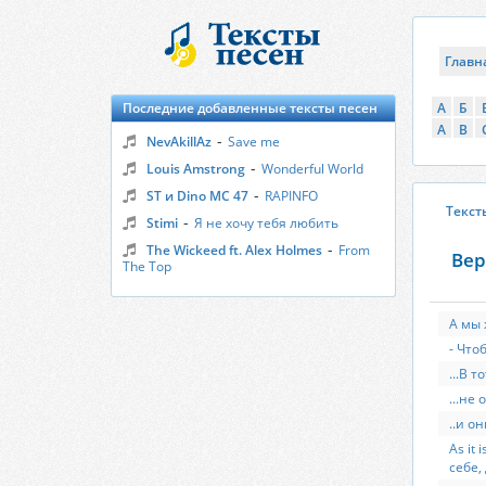
Главн
Последние добавленные тексты песен
А
Б
A
B
-
NevAkillAz
Save me
-
Louis Amstrong
Wonderful World
-
ST и Dino MC 47
RAPINFO
Текст
-
Stimi
Я не хочу тебя любить
-
The Wickeed ft. Alex Holmes
From
Вер
The Top
А мы 
- Что
...В 
...не
..и о
As it
себе,