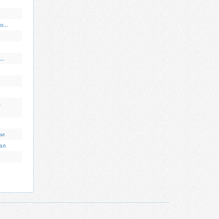
...
..
ь
ли
ал