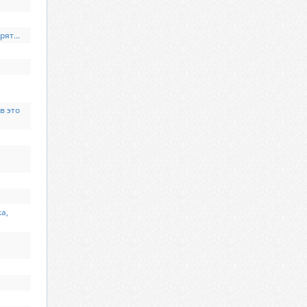
ят...
в это
а,