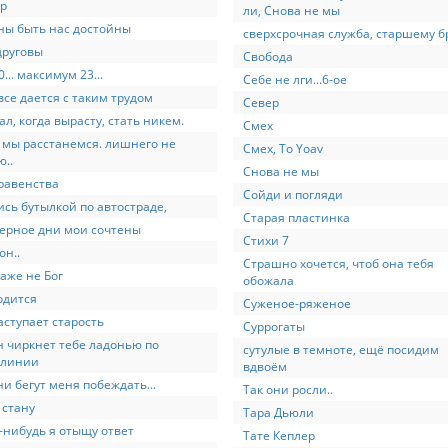
р
ли, Снова не мы
ы быть нас достойны
сверхсрочная служба, старшему б
друговы
Свобода
... максимум 23...
Себе не лги...6-ое
все дается с таким трудом
Север
ал, когда вырасту, стать никем.
Смех
 мы расстанемся. лишнего не
Смех, To Yoav
..
Снова не мы
равенства
Сойди и погляди
ись бутылкой по автостраде,
Старая пластинка
ерное дни мои сочтены
Стихи 7
он..
Страшно хочется, чтоб она тебя
аже не Бог
обожала
одится
Суженое-ряженое
аступает старость
Суррогаты
н чиркнет тебе ладонью по
сутулые в темноте, ещё посидим
рлинии
вдвоём
ни бегут меня побеждать...
Так они росли..
 стану
Тара Дьюли
-нибудь я отыщу ответ
Тате Кеплер