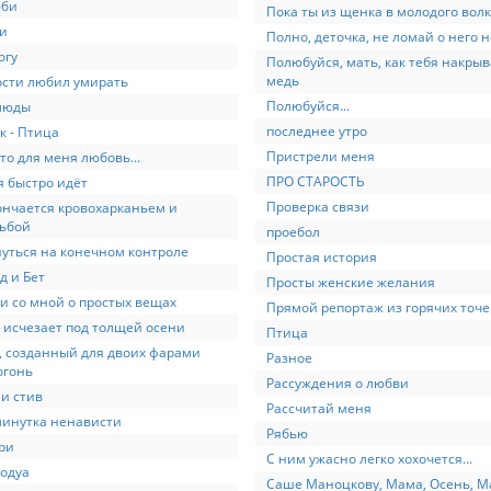
юби
Пока ты из щенка в молодого волка
и
Полно, деточка, не ломай о него 
огу
Полюбуйся, мать, как тебя накрыв
медь
сти любил умирать
Полюбуйся...
люды
последнее утро
к - Птица
Пристрели меня
что для меня любовь...
ПРО СТАРОСТЬ
 быстро идёт
Проверка связи
ончается кровохарканьем и
ьбой
проебол
уться на конечном контроле
Простая история
д и Бет
Просты женские желания
и со мной о простых вещах
Прямой репортаж из горячих точе
 исчезает под толщей осени
Птица
, созданный для двоих фарами
Разное
огонь
Рассуждения о любви
 и стив
Рассчитай меня
минутка ненависти
Рябью
ри
С ним ужасно легко хохочется...
одуа
Саше Маноцкову, Мама, Осень, М