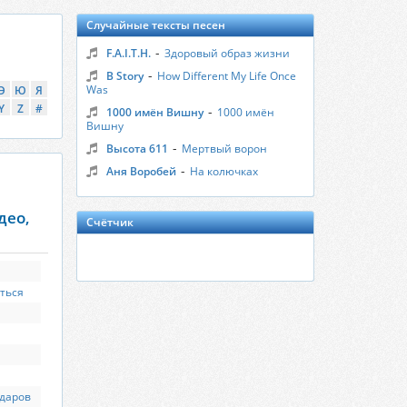
Случайные тексты песен
-
F.A.I.T.H.
Здоровый образ жизни
-
B Story
How Different My Life Once
Was
Э
Ю
Я
Y
Z
#
-
1000 имён Вишну
1000 имён
Вишну
-
Высота 611
Мертвый ворон
-
Аня Воробей
На колючках
део,
Счётчик
ться
адаров