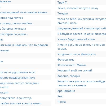
бельная
Твой Т.
о
Текст, который напугал маму
,ладно,давай не о смысле жизни..
Темури
янка под полтос
тоска по тебе, как скрипка, вступае
высокой ноты
в городе, пыль столбом..
тридцать девятый стишок про теб
 йогурта по утрам
У бабушки растет на даче виногр
 йогурта по утрам...
У меня будет личный слон
ль
У меня есть мама и кот, и это моя
ик мой, я надеюсь, что ты здоров
семья.
чишки
Уходить от него. Динамить.
Фотосинтез
ра
Фотосинтез - Майки
Хороший мой, не скучай
рство поддержания пауз
Хорошо, говорю
рство поддержанья пауз
Хочется выкупить у какого-нибудь
одиночка растит свою дочь
пожилого инженера
ачкой
Хронофобия
тация
Хью
зовут Фокс, я гангстер.
Челка
 любят толстые юноши около