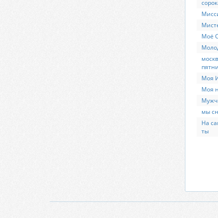
сорок
Мисс
Мисте
Моё С
Моло
москв
пятни
Моя 
Моя н
Мужч
мы сн
На са
ты