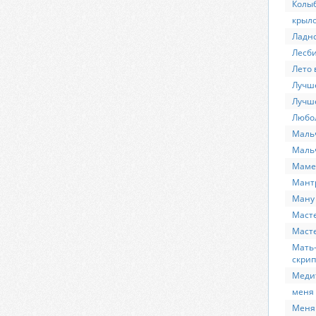
Колы
крыл
Ладно
Лесби
Лето 
Лучше
Лучше
Любо
Мальч
Маль
Маме
Мант
Ману
Масте
Масте
Мать-
скрип
Меди
меня 
Меня