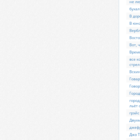
не л
бухал
В дор
В юно
Верб
Восто
Вот, 
Время
все к
стрел
Вскин
Говар
Говор
Город
город
льёт 
грэйс
Двух
джеф
Джо Т