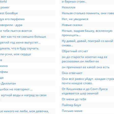
World
и барных стоек..
ll power
Нежилое
est Goodbye
Нельзя столько помнить, они говор
дух его парфюма
Нет, не увидимся
говорили - дура
Новые сказки
се тебе пьется-воется
Ночью, задрав башку, вселенную
проницать...
 вот как-то не смешно больше
Ну давай, давай, поиграй со мной 
третий год меня выпустят...
снова...
думала, что я буду скучать.
Обратный отсчет
спи-усни, мое сердце
он до старости хохотал над ее
ке
рассказами.он любил ее
чкино
он принимал ее какой она есть
рифмы
Она отвечает
да
Они всё равно уйдут. каждая строк
почти каждое слово.
и Диллиган
От Кишинева и до Сент-Луиса
шибок не повторяет....
издевается шар земной
 мутной воды и наград за свои
От меня до тебя
ы
Пайпер Боул
Письмо маме
е никого не люби, моя девочка,