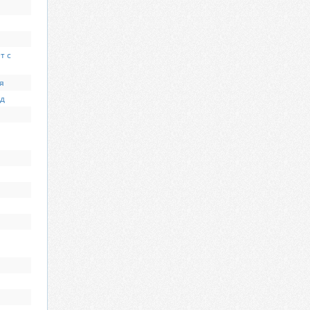
т с
я
ад