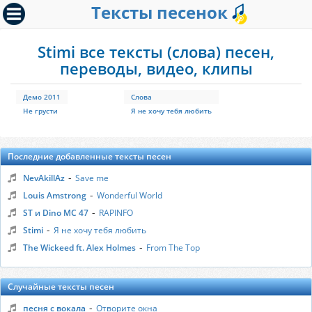
Тексты песенок
Stimi все тексты (слова) песен,
переводы, видео, клипы
Демо 2011
Слова
Не грусти
Я не хочу тебя любить
Последние добавленные тексты песен
-
NevAkillAz
Save me
-
Louis Amstrong
Wonderful World
-
ST и Dino MC 47
RAPINFO
-
Stimi
Я не хочу тебя любить
-
The Wickeed ft. Alex Holmes
From The Top
Случайные тексты песен
-
песня с вокала
Отворите окна