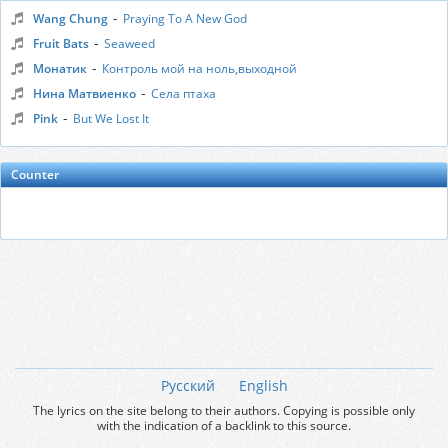
-
Wang Chung
Praying To A New God
-
Fruit Bats
Seaweed
-
Mонатик
Контроль мой на ноль,выходной
-
Нина Матвиенко
Села птаха
-
Pink
But We Lost It
Counter
Русский
English
The lyrics on the site belong to their authors. Copying is possible only
with the indication of a backlink to this source.