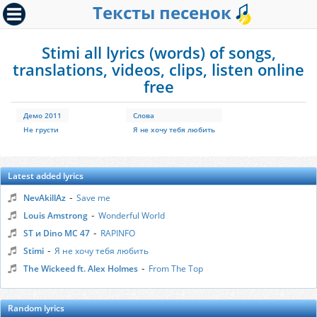
Тексты песенок
Stimi all lyrics (words) of songs,
translations, videos, clips, listen online
free
Демо 2011
Слова
Не грусти
Я не хочу тебя любить
Latest added lyrics
-
NevAkillAz
Save me
-
Louis Amstrong
Wonderful World
-
ST и Dino MC 47
RAPINFO
-
Stimi
Я не хочу тебя любить
-
The Wickeed ft. Alex Holmes
From The Top
Random lyrics