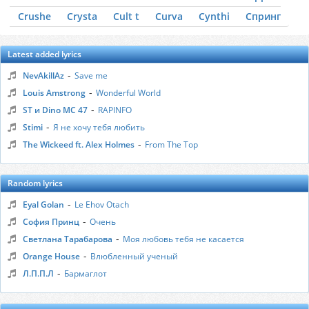
Crushe
Crysta
Cult t
Curva
Cynthi
Cпринг
Latest added lyrics
-
NevAkillAz
Save me
-
Louis Amstrong
Wonderful World
-
ST и Dino MC 47
RAPINFO
-
Stimi
Я не хочу тебя любить
-
The Wickeed ft. Alex Holmes
From The Top
Random lyrics
-
Eyal Golan
Le Ehov Otach
-
София Принц
Очень
-
Светлана Тарабарова
Моя любовь тебя не касается
-
Orange House
Влюбленный ученый
-
Л.П.П.Л
Бармаглот