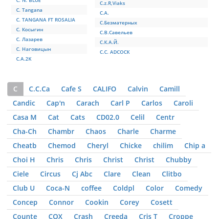
C. N. BLUE
C.z.R,Viaks
C. Tangana
C.А.
C. TANGANA FT ROSALIA
C.Безматерных
C. Косыгин
C.В.Савельев
C. Лазарев
C.К.А.Й.
C. Наговицын
C.С. ADCOCK
C.A.2K
C
C.С.Ca
Cafe S
CALIFO
Calvin
Camill
Candic
Cap'n
Carach
Carl P
Carlos
Caroli
Casa M
Cat
Cats
CD02.0
Celil
Centr
Cha-Ch
Chambr
Chaos
Charle
Charme
Cheatb
Chemod
Cheryl
Chicke
chilim
Chip a
Choi H
Chris
Chris
Christ
Christ
Chubby
Ciele
Circus
Cj Abc
Clare
Clean
Clitbo
Club U
Coca-N
coffee
Coldpl
Color
Comedy
Concep
Connor
Cookin
Corey
Cosett
Counte
COX
Crash
Creeda
Cris T
Croppe