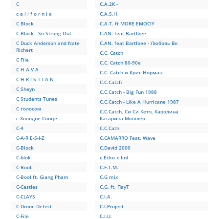
C
C.A.2K -
c a l i f o r n i a
C.A.S.H.
C Block
C.A.T. ft MORE EMOCIY
C Block - So Strung Out
C.AN. feat Bartlbee
C Duck Anderson and Nate
C.AN. feat Bartlbee - Любовь Вк
Richert
C.C. Catch
C File
C.C. Catch 80-90е
C H A V A
C.C. Catch и Крис Норман
C H R I S T I A N
C.C.Catch
C Sheyn
C.C.Catch - Big Fun 1988
C Students Tunes
C.C.Catch - Like A Hurricane 1987
C голосом
C.C.Catch, Си Си Кетч, Каролина
c Холодне Сонце
Катарина Мюллер
C-4
C.C.Cath
C-A-R E-S-I-Z
C.CAMARRO Feat. Wave
C-Block
C.David 2000
C-blok
c.Ecko x linl
C-BooL
C.F.T.M.
C-Bool ft. Giang Pham
C.G mix
C-Castles
C.G. ft. ПауТ
C-CLAYS
C.I.A.
C-Drone Defect
C.I.Project
C-File
C.I.U.