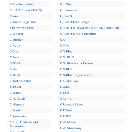
C-Gun feat Узбек
C.J. Plus
C-HUSTLE feat СНАРЯД
C.J. Ramone
C-kan
C.J.Sm1t
C-Kan ft. Rigo Luna
C.J.Sm1t feat. RaSya
c-kan ft.mc davo
C.J.Sm1t x Rasya при уч.Анны Пянтиной
C-Lekktor
C.J.Sm1t х Анна Пянтина
C-Murder
C.K
C-Netik
C.M.V.
C-One
C.N Blue
C-Pack
C.N. BLUE
C-TOYS
C.N. Blue Чжон Ён Хва
C-ute
C.N.BLUE
C-VOLK
C.N.Blue Ли джон хен
C-WALK Nadiya
C.o.l.d.p.l.a.y.
c. baker
C.O.MC
C. Berry
c.o.t.o
C. C. Catch
C.r.a.f.t.
C. Gounod
C.Ronaldo I Lovy
c. isaak
C.T.Zone
C. Janequin
C.TONY
C. Lou, F. Mothe et C.
C.W. McCall
Boisseau
C.W. Stoneking