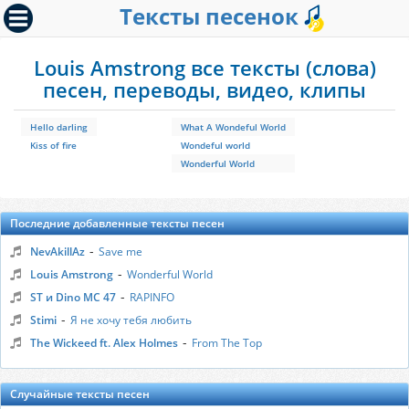
Тексты песенок
Louis Amstrong все тексты (слова)
песен, переводы, видео, клипы
Hello darling
What A Wondeful World
Kiss of fire
Wondeful world
Wonderful World
Последние добавленные тексты песен
-
NevAkillAz
Save me
-
Louis Amstrong
Wonderful World
-
ST и Dino MC 47
RAPINFO
-
Stimi
Я не хочу тебя любить
-
The Wickeed ft. Alex Holmes
From The Top
Случайные тексты песен