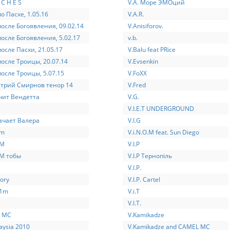
T C H E S
V.A. Море ЭМОций
по Пасхе, 1.05.16
V.A.R.
после Богоявления, 09.02.14
V.Anisiforov.
после Богоявления, 5.02.17
v.b.
после Пасхи, 21.05.17
V.Balu feat PRice
после Троицы, 20.07.14
V.Evsenkin
после Троицы, 5.07.15
V.FoXX
трий Смирнов тенор 14
V.Fred
чит Вендетта
V.G.
V.I.E.T UNDERGROUND
ачает Валера
V.I.G
em
V.i.N.O.M feat. Sun Diego
EM
V.I.P
M тобы
V.I.P Тернопіль
V.I.P.
tory
V.I.P. Cartel
a1m
V.i.T
V.I.T.
e MC
V.Kamikadze
aysia 2010
V.Kamikadze and CAMEL MC