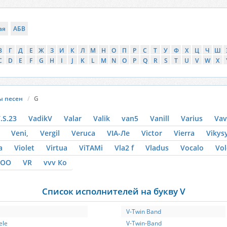
ая
АБВ
В
Г
Д
Е
Ж
З
И
К
Л
М
Н
О
П
Р
С
Т
У
Ф
Х
Ц
Ч
Ш
C
D
E
F
G
H
I
J
K
L
M
N
O
P
Q
R
S
T
U
V
W
X
ы песен
G
.S.23
VadikV
Valar
Valik
van5
Vanill
Varius
Va
Veni,
Vergil
Veruca
VIA-Ле
Victor
Vierra
Vikys
a
Violet
Virtua
ViTAMi
Vla2 f
Vladus
Vocalo
Vo
DOO
VR
vvv Ко
Список исполнителей на букву V
V-Twin Band
ele
V-Twin-Band