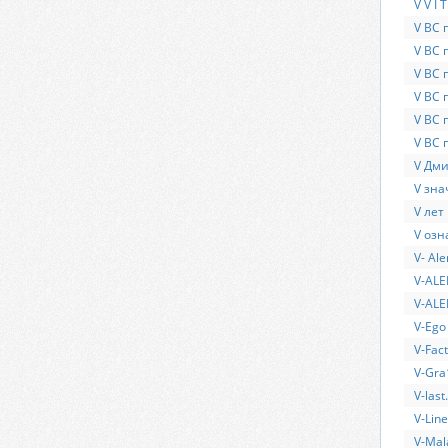
V V I 
V ВС 
V ВС 
V ВС 
V ВС 
V ВС 
V ВС 
V Дми
V зна
V лет
V озн
V- Al
V-AL
V-ALE
V-Ego
V-Fac
V-Gr
V-last.
V-Lin
V-Mal