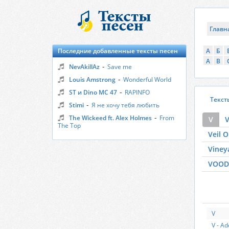
Главн
Последние добавленные тексты песен
А
Б
A
B
-
NevAkillAz
Save me
-
Louis Amstrong
Wonderful World
-
ST и Dino MC 47
RAPINFO
Текст
-
Stimi
Я не хочу тебя любить
-
The Wickeed ft. Alex Holmes
From
V
V
The Top
Veil O
Viney
VOO
V
V - Ad