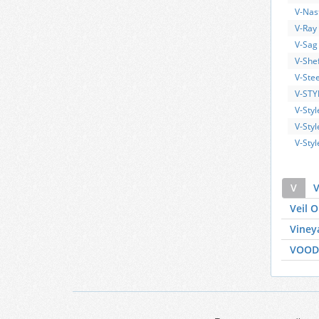
V-Nas
V-Ray
V-Sag
V-Shef
V-Stee
V-STY
V-Styl
V-Sty
V-Styl
V
V
Veil O
Viney
VOO