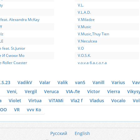
ty
V.L.
V.L.A.D.
 feat. Alexandra McKay
V.Miladze
f
V.Music
lz
V.Music,Thuy Tien
LE
V.Neculcea
e feat. St.Junior
V.O
le И Смоки Мо
V.O.S.K.
e-Roller Coaster
v.o.v.a б.а.с.о.т.а
.S.23
VadikV
Valar
Valik
van5
Vanill
Varius
Va
Veni,
Vergil
Veruca
VIA-Ле
Victor
Vierra
Vikys
a
Violet
Virtua
ViTAMi
Vla2 f
Vladus
Vocalo
Vo
DOO
VR
vvv Ко
Русский
English