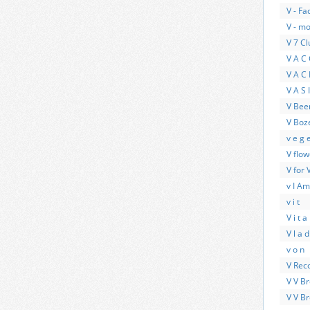
V - Fa
V - m
V 7 Cl
V A C 
V A C 
V A S 
V Bee
V Bo
v e g e
V flow
V for 
v I Am
v i t
V i t a
V l a d
v o n
V Rec
V V B
V V Br