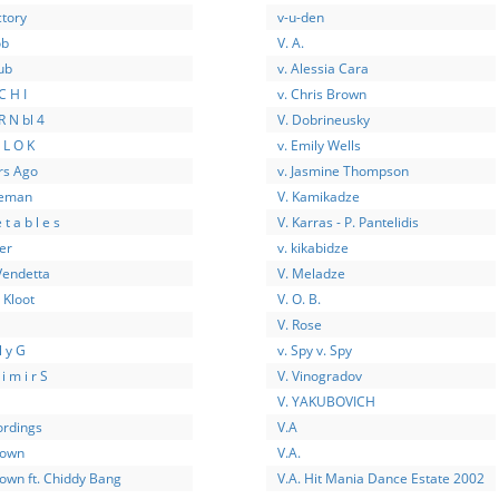
ctory
v-u-den
ob
V. A.
ub
v. Alessia Cara
C H I
v. Chris Brown
R N bl 4
V. Dobrineusky
I L O K
v. Emily Wells
rs Ago
v. Jasmine Thompson
zeman
V. Kamikadze
 t a b l e s
V. Karras - P. Pantelidis
er
v. kikabidze
Vendetta
V. Meladze
 Kloot
V. O. B.
V. Rose
 l y G
v. Spy v. Spy
 i m i r S
V. Vinogradov
V. YAKUBOVICH
ordings
V.A
rown
V.A.
own ft. Chiddy Bang
V.A. Hit Mania Dance Estate 2002