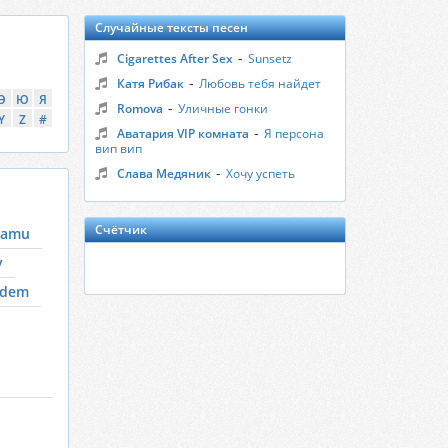
Случайные тексты песен
-
Cigarettes After Sex
Sunsetz
-
Катя Рибак
Любовь тебя найдет
Э
Ю
Я
-
Romova
Уличные гонки
Y
Z
#
-
Аватария VIP комната
Я персона
вип вип
-
Слава Медяник
Хочу успеть
Счётчик
vamu
y
ldem