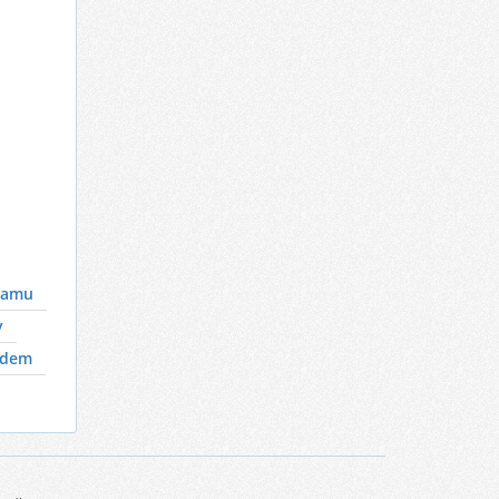
vamu
y
ldem