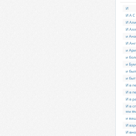
И
И А С
И Ал
И Алл
и Ана
И Анг
и Ари
и бол
и Бум
и был
и быт
И в п
И в п
И в р
И в с
мы вм
и ваш
И взр
И вно