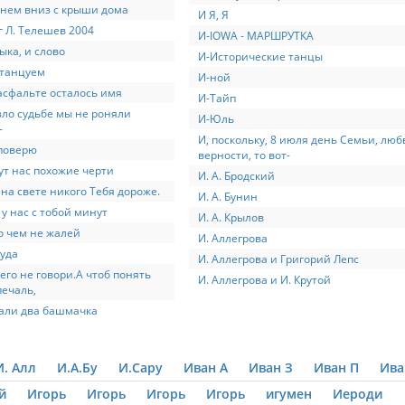
нем вниз с крыши дома
И Я, Я
г Л. Телешев 2004
И-IOWA - МАРШРУТКА
ыка, и слово
И-Исторические танцы
 танцуем
И-ной
асфальте осталось имя
И-Тайп
зло судьбе мы не роняли
И-Юль
-
И, поскольку, 8 июля день Семьи, люб
поверю
верности, то вот-
ут нас похожие черти
И. А. Бродский
 на свете никого Тебя дороже.
И. А. Бунин
 у нас с тобой минут
И. А. Крылов
о чем не жалей
И. Аллегрова
уда
И. Аллегрова и Григорий Лепс
его не говори.А чтоб понять
И. Аллегрова и И. Крутой
ечаль,
али два башмачка
И. Алл
И.А.Бу
И.Сару
Иван А
Иван З
Иван П
Ива
й
Игорь
Игорь
Игорь
Игорь
игумен
Иероди