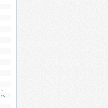
ни,
тве,