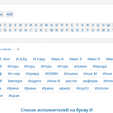
ая
АБВ
В
Г
Д
Е
Ж
З
И
К
Л
М
Н
О
П
Р
С
Т
У
Ф
Х
Ц
Ч
Ш
C
D
E
F
G
H
I
J
K
L
M
N
O
P
Q
R
S
T
U
V
W
X
ы песен
G
И. Алл
И.А.Бу
И.Сару
Иван А
Иван З
Иван П
Ива
й
Игорь
Игорь
Игорь
Игорь
игумен
Иероди
ф
Из чер
Изумру
ИЛИЯН
Ильина
Илья M
Илья
Я
Импери
Индиго
Инна В
инстаг
информ
Иппо
а
Ирина
Ирина
Ирина
ирмос
ИскуСс
Исполн
ри
Ицхак
Список исполнителей на букву И