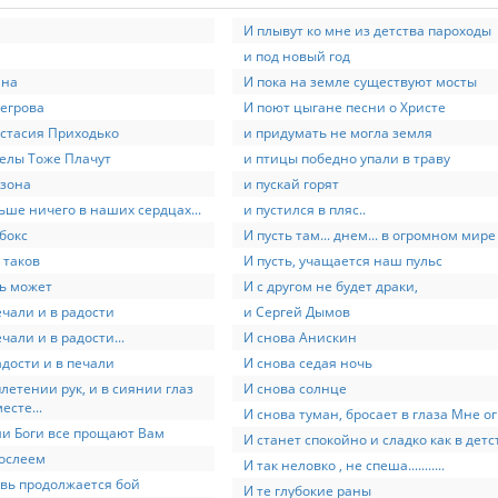
И плывут ко мне из детства пароходы
и под новый год
ина
И пока на земле существуют мосты
егрова
И поют цыгане песни о Христе
стасия Приходько
и придумать не могла земля
елы Тоже Плачут
и птицы победно упали в траву
зона
и пускай горят
ьше ничего в наших сердцах...
и пустился в пляс..
бокс
И пусть там... днем... в огромном мире
 таков
И пусть, учащается наш пульс
ь может
И с другом не будет драки,
ечали и в радости
и Сергей Дымов
ечали и в радости...
И снова Анискин
адости и в печали
И снова седая ночь
плетении рук, и в сиянии глаз
И снова солнце
есте...
И снова туман, бросает в глаза Мне ог
и Боги все прощают Вам
И станет спокойно и сладко как в детс
ослеем
И так неловко , не спеша...........
вь продолжается бой
И те глубокие раны