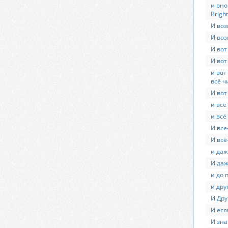
и вно
Bright
И воз
И воз
И вот 
И вот
и вот
всё ч
И вот
и все
и всё
И все
И всё
и даж
И даж
и до 
и дру
И Дру
И есл
И зна