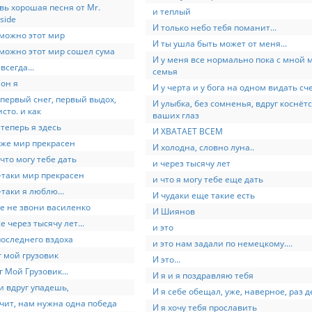
вь хорошая песня от Mr.
и теплый
side
И только небо тебя поманит...
можно этот мир
И ты ушла быть может от меня...
можно этот мир сошел сума
И у меня все нормально пока с мной 
всегда...
семья
 он я
И у черта и у бога на одном видать сч
 первый снег, первый выдох,
И улыбка, без сомненья, вдруг коснёт
исто. и как
ваших глаз
 теперь я здесь
И ХВАТАЕТ ВСЕМ
 же мир прекрасен
И холодна, словно луна..
 что могу тебе дать
и через тысячу лет
-таки мир прекрасен
и что я могу тебе еще дать
-таки я люблю...
И чудаки еще такие есть
е не звони василенко
И Шиянов
е через тысячу лет...
и это
последнего вздоха
и это нам задали по немецкому....
г мой грузовик
И это...
г Мой Грузовик...
И я и я поздравляю тебя
и вдруг упадешь,
И я себе обещал, уже, наверное, раз д
чит, нам нужна одна победа
И я хочу тебя прославить