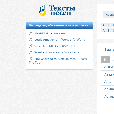
Главн
Последние добавленные тексты песен
А
Б
A
B
-
NevAkillAz
Save me
-
Louis Amstrong
Wonderful World
-
ST и Dino MC 47
RAPINFO
Текст
-
Stimi
Я не хочу тебя любить
-
The Wickeed ft. Alex Holmes
From
И
The Top
Игл А
Из м-
Илья 
Ирин
Исто