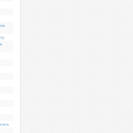
моя
ету
ся
есять