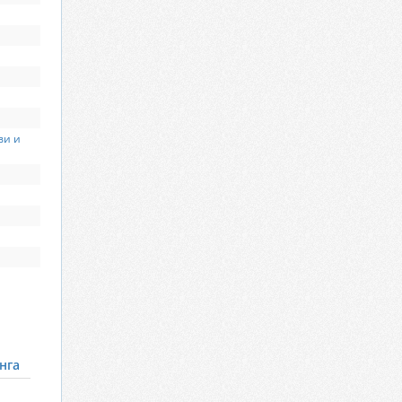
ви и
нга