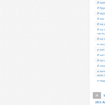
И кам
И Кру
И муз
И мы
И на 
И на 
честь
И не 
и нес
и нет
И нет
И ни 
И ник
и нич
мою п
и пад
И
Игл А