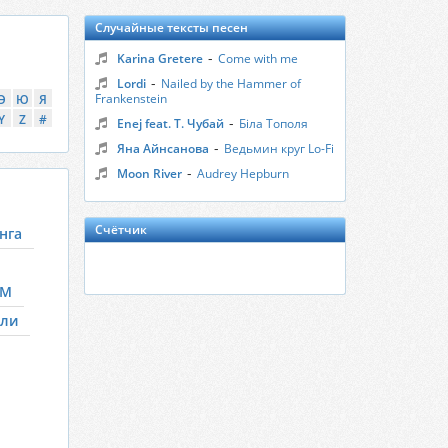
Случайные тексты песен
-
Karina Gretere
Come with me
-
Lordi
Nailed by the Hammer of
Frankenstein
Э
Ю
Я
Y
Z
#
-
Enej feat. Т. Чубай
Біла Тополя
-
Яна Айнсанова
Ведьмин круг Lo-Fi
-
Moon River
Audrey Hepburn
Счётчик
нга
 М
ли