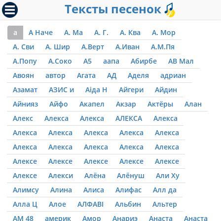
Тексты песенок
а
А Наче
А. Ма
А. Г.
А. Ква
А. Мор
А. Сви
А. Шир
А.Верт
А.Иван
А.М.Пя
А.Попу
А.Соко
А5
аапа
Абирбе
АВ Мал
Авоян
автор
Агата
АД
Аделя
адриан
Азамат
АЗИС и
Аіда Н
Айгери
Айдин
Айнияз
Айфо
Акапел
Акзар
Актёры
Алан
Алекс
Алекса
Алекса
АЛЕКСА
Алекса
Алекса
Алекса
Алекса
Алекса
Алекса
Алекса
Алекса
Алекса
Алекса
Алекса
Алексе
Алексе
Алексе
Алексе
Алексе
Алексе
Алекси
Алёна
Алёнуш
Али Ху
Алимсу
Алина
Алиса
Алифас
Алл да
Алла Ц
Алое
АЛФАВІ
Альбин
Альтер
АМ 48
америк
Амор
Анариэ
Анаста
Анаста