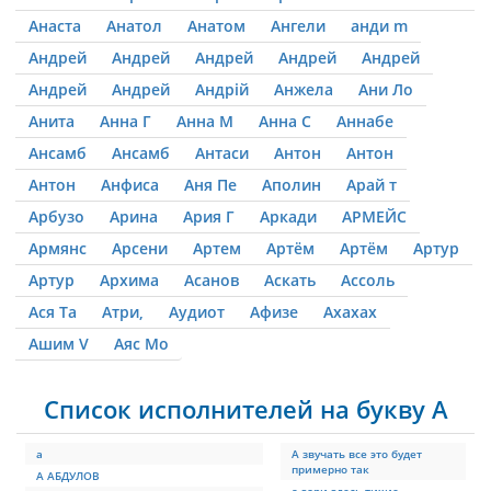
Анаста
Анатол
Анатом
Ангели
анди m
Андрей
Андрей
Андрей
Андрей
Андрей
Андрей
Андрей
Андрій
Анжела
Ани Ло
Анита
Анна Г
Анна М
Анна С
Аннабе
Ансамб
Ансамб
Антаси
Антон
Антон
Антон
Анфиса
Аня Пе
Аполин
Арай т
Арбузо
Арина
Ария Г
Аркади
АРМЕЙС
Армянс
Арсени
Артем
Артём
Артём
Артур
Артур
Архима
Асанов
Аскать
Ассоль
Ася Та
Атри,
Аудиот
Афизе
Ахахах
Ашим V
Аяс Мо
Список исполнителей на букву А
а
А звучать все это будет
примерно так
А АБДУЛОВ