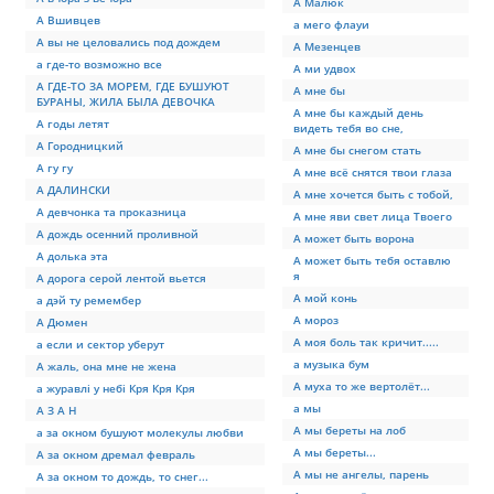
А Малюк
А Вшивцев
а мего флауи
А вы не целовались под дождем
А Мезенцев
а где-то возможно все
А ми удвох
А ГДЕ-ТО ЗА МОРЕМ, ГДЕ БУШУЮТ
А мне бы
БУРАНЫ, ЖИЛА БЫЛА ДЕВОЧКА
А мне бы каждый день
А годы летят
видеть тебя во сне,
А Городницкий
А мне бы снегом стать
А гу гу
А мне всё снятся твои глаза
А ДАЛИНСКИ
А мне хочется быть с тобой,
А девчонка та проказница
А мне яви свет лица Твоего
А дождь осенний проливной
А может быть ворона
А долька эта
А может быть тебя оставлю
я
А дорога серой лентой вьется
А мой конь
а дэй ту ремембер
А мороз
А Дюмен
А моя боль так кричит.....
а если и сектор уберут
а музыка бум
А жаль, она мне не жена
А муха то же вертолёт...
а журавлі у небі Кря Кря Кря
а мы
А З А Н
А мы береты на лоб
а за окном бушуют молекулы любви
А мы береты...
А за окном дремал февраль
А мы не ангелы, парень
А за окном то дождь, то снег...