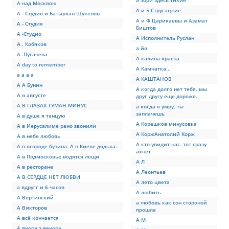
а зори здесь тихие
А над Москвою
А и Б Стругацкие
А - Студио и Батырхан Шукенов
А и Ф Царикаевы и Азамат
А - Студия
Биштов
А -Студио
А Исполнитель Руслан
А . Кобяков
а йо
А .Пугачева
А калина красна
А day to remember
А Камчатка...
а а а а
А КАШТАНОВ
А А Бунин
А когда долго нет тебя, мы
А в августе
друг другу еще дороже.
А В ГЛАЗАХ ТУМАН МИНУС
а когда я умру, ты
заплачешь
А в душе я танцую
А Корешков минусовка
А в Иерусалиме рано звонили
А КоржАнатолий Корж
А в небе любовь
А кто увидит нас..тот сразу
А в огороде бузина. А в Киеве дядька.
ахнет
А в Подмосковье водятся лещи
А Л
А в ресторане
А Леонтьев
А В СЕРДЦЕ НЕТ ЛЮБВИ
А лето цвета
а вдругг и 6 часов
А любить
А Вертинский
а любовь как сон стороной
А Викторов
прошла
А всё кончается
А М
А вчора з вечора