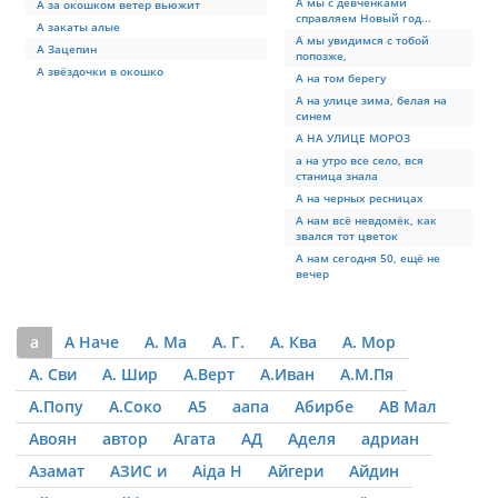
А мы с девчёнками
А за окошком ветер вьюжит
справляем Новый год...
А закаты алые
А мы увидимся с тобой
А Зацепин
попозже,
А звёздочки в окошко
А на том берегу
А на улице зима, белая на
синем
А НА УЛИЦЕ МОРОЗ
а на утро все село, вся
станица знала
А на черных ресницах
А нам всё невдомёк, как
звался тот цветок
А нам сегодня 50, ещё не
вечер
а
А Наче
А. Ма
А. Г.
А. Ква
А. Мор
А. Сви
А. Шир
А.Верт
А.Иван
А.М.Пя
А.Попу
А.Соко
А5
аапа
Абирбе
АВ Мал
Авоян
автор
Агата
АД
Аделя
адриан
Азамат
АЗИС и
Аіда Н
Айгери
Айдин