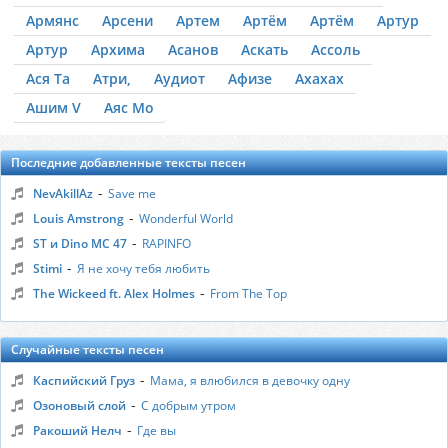
Армянс
Арсени
Артем
Артём
Артём
Артур
Артур
Архима
Асанов
Аскать
Ассоль
Ася Та
Атри,
Аудиот
Афизе
Ахахах
Ашим V
Аяс Мо
Последние добавленные тексты песен
-
NevAkillAz
Save me
-
Louis Amstrong
Wonderful World
-
ST и Dino MC 47
RAPINFO
-
Stimi
Я не хочу тебя любить
-
The Wickeed ft. Alex Holmes
From The Top
Случайные тексты песен
-
Каспийский Груз
Мама, я влюбился в девочку одну
-
Озоновый слой
С добрым утром
-
Ракоший Нелч
Где вы