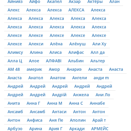
Айнияз
Айфо
Акапел
Акзар
Актёры
Алан
Алекс
Алекса
Алекса
АЛЕКСА
Алекса
Алекса
Алекса
Алекса
Алекса
Алекса
Алекса
Алекса
Алекса
Алекса
Алекса
Алексе
Алексе
Алексе
Алексе
Алексе
Алексе
Алекси
Алёна
Алёнуш
Али Ху
Алимсу
Алина
Алиса
Алифас
Алл да
Алла Ц
Алое
АЛФАВІ
Альбин
Альтер
АМ 48
америк
Амор
Анариэ
Анаста
Анаста
Анаста
Анатол
Анатом
Ангели
анди m
Андрей
Андрей
Андрей
Андрей
Андрей
Андрей
Андрей
Андрій
Анжела
Ани Ло
Анита
Анна Г
Анна М
Анна С
Аннабе
Ансамб
Ансамб
Антаси
Антон
Антон
Антон
Анфиса
Аня Пе
Аполин
Арай т
Арбузо
Арина
Ария Г
Аркади
АРМЕЙС