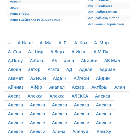
Аршан
Асан Пердешов
аршан -
Асан Хайретдинов
Аршат тобы
Асанбай Акментаев
Аршат Хайролла Райымбек Аман
Асанкалый Керимбаев
а
А Наче
А. Ма
А. Г.
А. Ква
А. Мор
А. Сви
А. Шир
А.Верт
А.Иван
А.М.Пя
А.Попу
А.Соко
А5
аапа
Абирбе
АВ Мал
Авоян
автор
Агата
АД
Аделя
адриан
Азамат
АЗИС и
Аіда Н
Айгери
Айдин
Айнияз
Айфо
Акапел
Акзар
Актёры
Алан
Алекс
Алекса
Алекса
АЛЕКСА
Алекса
Алекса
Алекса
Алекса
Алекса
Алекса
Алекса
Алекса
Алекса
Алекса
Алекса
Алексе
Алексе
Алексе
Алексе
Алексе
Алексе
Алекси
Алёна
Алёнуш
Али Ху