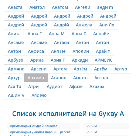
Анаста
Анатол
Анатом
Ангели
анди m
Андрей
Андрей
Андрей
Андрей
Андрей
Андрей
Андрей
Андрій
Анжела
Ани Ло
Анита
Анна Г
Анна М
Анна С
Аннабе
Ансамб
Ансамб
Антаси
Антон
Антон
Антон
Анфиса
Аня Пе
Аполин
Арай т
Арбузо
Арина
Ария Г
Аркади
АРМЕЙС
Армянс
Арсени
Артем
Артём
Артём
Артур
Артур
Архима
Асанов
Аскать
Ассоль
Ася Та
Атри,
Аудиот
Афизе
Ахахах
Ашим V
Аяс Мо
Список исполнителей на букву А
Архимандрит Андрей Конанос
АРШИ
Архимандрит Даниил Воронин, регент
АРШИ-