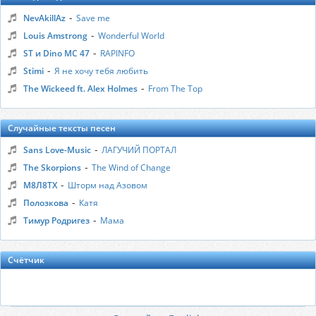
-
NevAkillAz
Save me
-
Louis Amstrong
Wonderful World
-
ST и Dino MC 47
RAPINFO
-
Stimi
Я не хочу тебя любить
-
The Wickeed ft. Alex Holmes
From The Top
Случайные тексты песен
-
Sans Love-Music
ЛАГУЧИЙ ПОРТАЛ
-
The Skorpions
The Wind of Change
-
М8Л8ТХ
Шторм над Азовом
-
Полозкова
Катя
-
Тимур Родригез
Мама
Счётчик