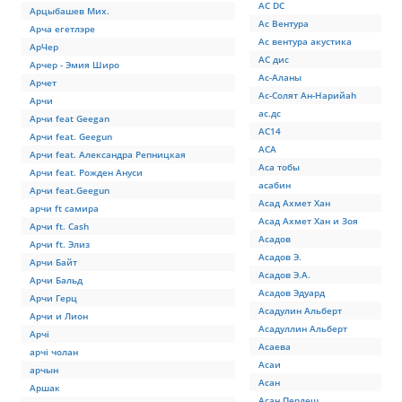
АС DC
Арцыбашев Мих.
Ас Вентура
Арча егетлэре
Ас вентура акустика
АрЧер
АС дис
Арчер - Эмия Широ
Ас-Аланы
Арчет
Ас-Солят Ан-Нарийаh
Арчи
ас.дс
Арчи feat Geegan
АС14
Арчи feat. Geegun
АСА
Арчи feat. Александра Репницкая
Аса тобы
Арчи feat. Рожден Ануси
асабин
Арчи feat.Geegun
Асад Ахмет Хан
арчи ft самира
Асад Ахмет Хан и Зоя
Арчи ft. Cash
Асадов
Арчи ft. Элиз
Асадов Э.
Арчи Байт
Асадов Э.А.
Арчи Бальд
Асадов Эдуард
Арчи Герц
Асадулин Альберт
Арчи и Лион
Асадуллин Альберт
Арчі
Асаева
арчі чолан
Асаи
арчын
Асан
Аршак
Асан Пердеш