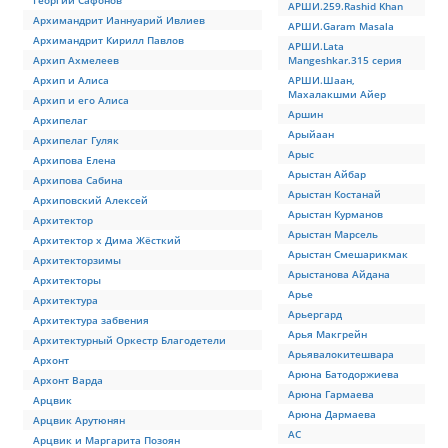
Георгий Сафонов
АРШИ.259.Rashid Khan
Архимандрит Ианнуарий Ивлиев
АРШИ.Garam Masala
Архимандрит Кирилл Павлов
АРШИ.Lata
Архип Ахмелеев
Mangeshkar.315 серия
Архип и Алиса
АРШИ.Шаан,
Махалакшми Айер
Архип и его Алиса
Аршин
Архипелаг
Арыйаан
Архипелаг Гуляк
Арыс
Архипова Елена
Арыстан Айбар
Архипова Сабина
Арыстан Костанай
Архиповский Алексей
Арыстан Курманов
Архитектор
Арыстан Марсель
Архитектор х Дима Жёсткий
Арыстан Смешарикмак
Архитекторзимы
Арыстанова Айдана
Архитекторы
Арье
Архитектура
Арьергард
Архитектура забвения
Арья Макгрейн
Архитектурный Оркестр Благодетели
Арьявалокитешвара
Архонт
Арюна Батодоржиева
Архонт Варда
Арюна Гармаева
Арцвик
Арюна Дармаева
Арцвик Арутюнян
АС
Арцвик и Маргарита Позоян