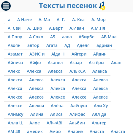
Тексты песенок
а
А Наче
А. Ма
А. Г.
А. Ква
А. Мор
А. Сви
А. Шир
А.Верт
А.Иван
А.М.Пя
А.Попу
А.Соко
А5
аапа
Абирбе
АВ Мал
Авоян
автор
Агата
АД
Аделя
адриан
Азамат
АЗИС и
Аіда Н
Айгери
Айдин
Айнияз
Айфо
Акапел
Акзар
Актёры
Алан
Алекс
Алекса
Алекса
АЛЕКСА
Алекса
Алекса
Алекса
Алекса
Алекса
Алекса
Алекса
Алекса
Алекса
Алекса
Алекса
Алексе
Алексе
Алексе
Алексе
Алексе
Алексе
Алекси
Алёна
Алёнуш
Али Ху
Алимсу
Алина
Алиса
Алифас
Алл да
Алла Ц
Алое
АЛФАВІ
Альбин
Альтер
АМ 48
америк
Амор
Анариэ
Анаста
Анаста