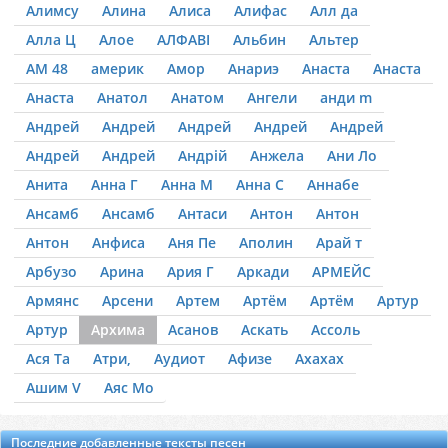
Алимсу
Алина
Алиса
Алифас
Алл да
Алла Ц
Алое
АЛФАВІ
Альбин
Альтер
АМ 48
америк
Амор
Анариэ
Анаста
Анаста
Анаста
Анатол
Анатом
Ангели
анди m
Андрей
Андрей
Андрей
Андрей
Андрей
Андрей
Андрей
Андрій
Анжела
Ани Ло
Анита
Анна Г
Анна М
Анна С
Аннабе
Ансамб
Ансамб
Антаси
Антон
Антон
Антон
Анфиса
Аня Пе
Аполин
Арай т
Арбузо
Арина
Ария Г
Аркади
АРМЕЙС
Армянс
Арсени
Артем
Артём
Артём
Артур
Артур
Архима
Асанов
Аскать
Ассоль
Ася Та
Атри,
Аудиот
Афизе
Ахахах
Ашим V
Аяс Мо
Последние добавленные тексты песен