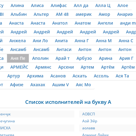
су
Алина
Алиса
Алифас
Алл да
Алла Ц
Алое
ВІ
Альбин
Альтер
АМ 48
америк
Амор
Анариэ
а
Анаста
Анаста
Анатол
Анатом
Ангели
анди m
ей
Андрей
Андрей
Андрей
Андрей
Андрей
Анд
й
Анжела
Ани Ло
Анита
Анна Г
Анна М
Анна С
бе
Ансамб
Ансамб
Антаси
Антон
Антон
Антон
са
Аня Пе
Аполин
Арай т
Арбузо
Арина
Ария Г
ди
АРМЕЙС
Армянс
Арсени
Артем
Артём
Артём
р
Артур
Архима
Асанов
Аскать
Ассоль
Ася Та
от
Афизе
Ахахах
Ашим V
Аяс Мо
Список исполнителей на букву А
енчук
АОВСП
Печугина
Аой Эйр
ПИСКА
аолавв
летнева
Аомине Дайки