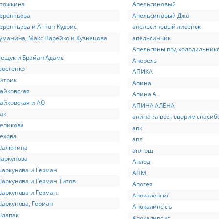
Стяжкина
Апельсиновый
ерентьева
Апельсиновый Джо
ерентьева и Антон Кудрис
апельсиновый лисёнок
уманина, Макс Нарейко и Кузнецова
апельсинчик
я
Апельсины под холодильник
ещук и Брайан Адамс
Аперель
востенко
АПИКА
итрик
Апина
айковская
Апина А.
айковская и AQ
АПИНА АЛЁНА
ак
апина за все говорим спасиб
Чепикова
апк
ехова
апл
Шалютина
апл рщ
шаркунова
Аплод
аркунова и Герман
АПМ
аркунова и Герман Титов
Апогея
аркунова и Герман.
Апокалепсис
аркунова, Герман
Апокалипсiсъ
Шлапак
Апокалипсис