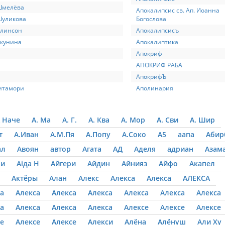
Шмелёва
Апокалипсис св. Ап. Иоанна
Шуликова
Богослова
Элинсон
Апокалипсисъ
Якунина
Апокалиптика
Апокриф
АПОКРИФ РАБА
АпокрифЪ
итамори
Аполинария
 Наче
А. Ма
А. Г.
А. Ква
А. Мор
А. Сви
А. Шир
т
А.Иван
А.М.Пя
А.Попу
А.Соко
А5
аапа
Абир
ал
Авоян
автор
Агата
АД
Аделя
адриан
Азам
 и
Аіда Н
Айгери
Айдин
Айнияз
Айфо
Акапел
Актёры
Алан
Алекс
Алекса
Алекса
АЛЕКСА
а
Алекса
Алекса
Алекса
Алекса
Алекса
Алекса
а
Алекса
Алекса
Алекса
Алексе
Алексе
Алексе
е
Алексе
Алексе
Алекси
Алёна
Алёнуш
Али Ху