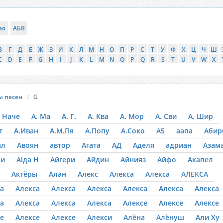
ая
АБВ
В
Г
Д
Е
Ж
З
И
К
Л
М
Н
О
П
Р
С
Т
У
Ф
Х
Ц
Ч
Ш
C
D
E
F
G
H
I
J
K
L
M
N
O
P
Q
R
S
T
U
V
W
X
ы песен
G
 Наче
А. Ма
А. Г.
А. Ква
А. Мор
А. Сви
А. Шир
т
А.Иван
А.М.Пя
А.Попу
А.Соко
А5
аапа
Абир
ал
Авоян
автор
Агата
АД
Аделя
адриан
Азам
 и
Аіда Н
Айгери
Айдин
Айнияз
Айфо
Акапел
Актёры
Алан
Алекс
Алекса
Алекса
АЛЕКСА
а
Алекса
Алекса
Алекса
Алекса
Алекса
Алекса
а
Алекса
Алекса
Алекса
Алексе
Алексе
Алексе
е
Алексе
Алексе
Алекси
Алёна
Алёнуш
Али Ху