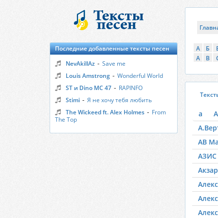
Главн
Последние добавленные тексты песен
А
Б
A
B
-
NevAkillAz
Save me
-
Louis Amstrong
Wonderful World
-
ST и Dino MC 47
RAPINFO
Текст
-
Stimi
Я не хочу тебя любить
-
The Wickeed ft. Alex Holmes
From
а
А
The Top
А.Вер
АВ М
АЗИС
Акзар
Алекс
Алекс
Алекс