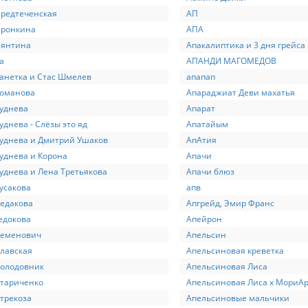
редтеченская
АП
Пронкина
АПА
Пянтина
Апакалиптика и 3 дня грейса
а
АПАНДИ МАГОМЕДОВ
анетка и Стас Шмелев
апапап
Романова
Апараджиат Деви махатья
уднева
Апарат
уднева - Слёзы это яд
Апатайым
уднева и Дмитрий Ушаков
АпАтия
уднева и Корона
Апачи
уднева и Лена Третьякова
Апачи блюз
усакова
апв
едакова
Апгрейд, Эмир Франс
едокова
Апейрон
Семенович
Апельсин
лавская
Апельсиновая креветка
Солодовник
Апельсиновая Лиса
Стариченко
Апельсиновая Лиса х МориАр
трекоза
Апельсиновые мальчики