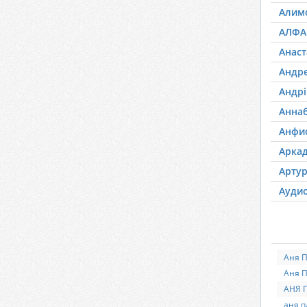
Алим
АЛФА
Анаст
Андр
Андрі
Анна
Анфи
Арка
Арту
Ауди
Аня П
Аня 
АНЯ 
аня п