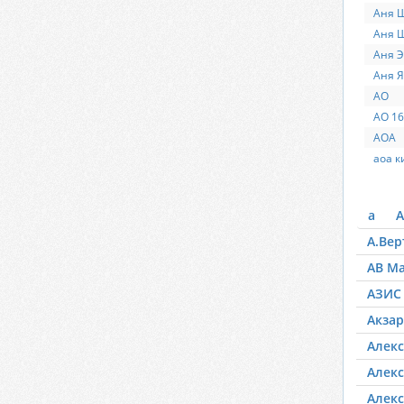
Аня 
Аня 
Аня 
Аня 
АО
АО 16
АОА
аоа к
а
А
А.Вер
АВ М
АЗИС
Акзар
Алекс
Алекс
Алекс