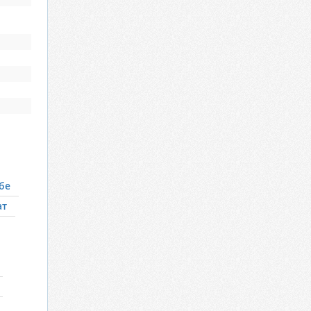
бе
ат