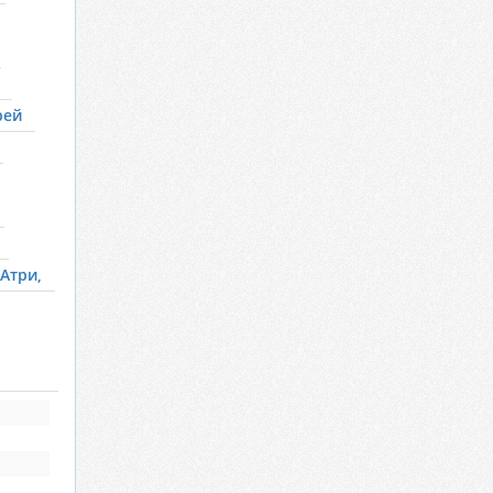
рей
Атри,