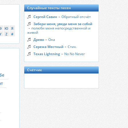
Случайные тексты песен
-
Сергей Савин
Обратный отсчёт
Забери меня, уведи меня за собой
-
полюби меня непосредственной и
Э
Ю
Я
живой
Y
Z
#
-
Древо
Она
-
Сережа Местный
Стих.
-
Texas Lightning
No No Never
Счётчик
бе
ат