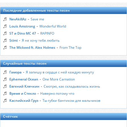
Последние добавленные тексты песен
-
NevAkillAz
Save me
-
Louis Amstrong
Wonderful World
-
ST и Dino MC 47
RAPINFO
-
Stimi
Я не хочу тебя любить
-
The Wickeed ft. Alex Holmes
From The Top
Случайные тексты песен
-
Гамора
Я запишу в сердце с ней каждую минуту
-
Ephemeral Ocean
One More Carnation
-
Евгений Клячкин
Смотрю, как складывалась жизнь
-
Время и Стекло
Наверно потому что
-
Каспийский Груз
Ты губки бантиком для мальчиков
Счётчик