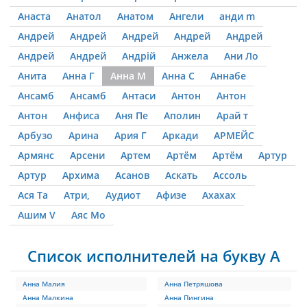
Анаста
Анатол
Анатом
Ангели
анди m
Андрей
Андрей
Андрей
Андрей
Андрей
Андрей
Андрей
Андрій
Анжела
Ани Ло
Анита
Анна Г
Анна М
Анна С
Аннабе
Ансамб
Ансамб
Антаси
Антон
Антон
Антон
Анфиса
Аня Пе
Аполин
Арай т
Арбузо
Арина
Ария Г
Аркади
АРМЕЙС
Армянс
Арсени
Артем
Артём
Артём
Артур
Артур
Архима
Асанов
Аскать
Ассоль
Ася Та
Атри,
Аудиот
Афизе
Ахахах
Ашим V
Аяс Мо
Список исполнителей на букву А
Анна Малия
Анна Петряшова
Анна Малкина
Анна Пингина