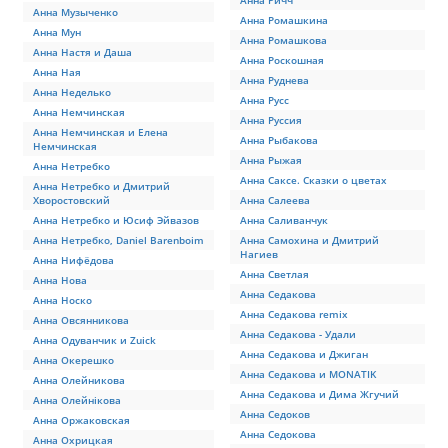
Анна Ричч
Анна Музыченко
Анна Ромашкина
Анна Мун
Анна Ромашкова
Анна Настя и Даша
Анна Роскошная
Анна Ная
Анна Руднева
Анна Неделько
Анна Русс
Анна Немчинская
Анна Руссия
Анна Немчинская и Елена
Анна Рыбакова
Немчинская
Анна Рыжая
Анна Нетребко
Анна Саксе. Сказки о цветах
Анна Нетребко и Дмитрий
Хворостовский
Анна Салеева
Анна Нетребко и Юсиф Эйвазов
Анна Саливанчук
Анна Нетребко, Daniel Barenboim
Анна Самохина и Дмитрий
Нагиев
Анна Нифёдова
Анна Светлая
Анна Нова
Анна Седакова
Анна Носко
Анна Седакова remix
Анна Овсянникова
Анна Седакова - Удали
Анна Одуванчик и Zuick
Анна Седакова и Джиган
Анна Окерешко
Анна Седакова и MONATIK
Анна Олейникова
Анна Седакова и Дима Жгучий
Анна Олейнікова
Анна Седоков
Анна Оржаковская
Анна Седокова
Анна Охрицкая