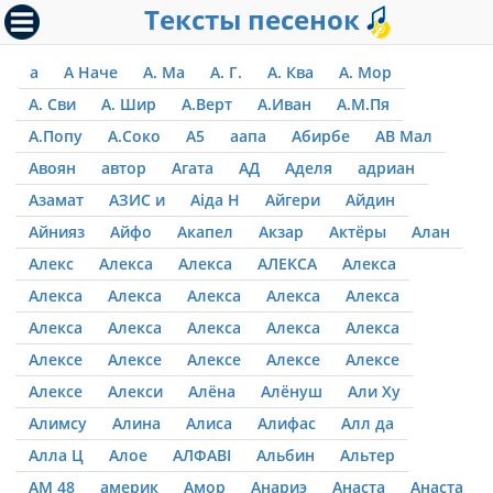
Тексты песенок
а
А Наче
А. Ма
А. Г.
А. Ква
А. Мор
А. Сви
А. Шир
А.Верт
А.Иван
А.М.Пя
А.Попу
А.Соко
А5
аапа
Абирбе
АВ Мал
Авоян
автор
Агата
АД
Аделя
адриан
Азамат
АЗИС и
Аіда Н
Айгери
Айдин
Айнияз
Айфо
Акапел
Акзар
Актёры
Алан
Алекс
Алекса
Алекса
АЛЕКСА
Алекса
Алекса
Алекса
Алекса
Алекса
Алекса
Алекса
Алекса
Алекса
Алекса
Алекса
Алексе
Алексе
Алексе
Алексе
Алексе
Алексе
Алекси
Алёна
Алёнуш
Али Ху
Алимсу
Алина
Алиса
Алифас
Алл да
Алла Ц
Алое
АЛФАВІ
Альбин
Альтер
АМ 48
америк
Амор
Анариэ
Анаста
Анаста