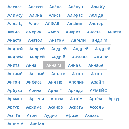
Алексе
Алекси
Алёна
Алёнуш
Али Ху
Алимсу
Алина
Алиса
Алифас
Алл да
Алла Ц
Алое
АЛФАВІ
Альбин
Альтер
АМ 48
америк
Амор
Анариэ
Анаста
Анаста
Анаста
Анатол
Анатом
Ангели
анди m
Андрей
Андрей
Андрей
Андрей
Андрей
Андрей
Андрей
Андрій
Анжела
Ани Ло
Анита
Анна Г
Анна М
Анна С
Аннабе
Ансамб
Ансамб
Антаси
Антон
Антон
Антон
Анфиса
Аня Пе
Аполин
Арай т
Арбузо
Арина
Ария Г
Аркади
АРМЕЙС
Армянс
Арсени
Артем
Артём
Артём
Артур
Артур
Архима
Асанов
Аскать
Ассоль
Ася Та
Атри,
Аудиот
Афизе
Ахахах
Ашим V
Аяс Мо