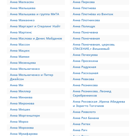
Анна Малхасян
Анна Пиркова
Анна Малышева
Анна Плетнева
Анна Малышева и группа МяТА
Анна Плетнёва из Винтаж
Анна Мамаенко
Анна Плотникова
Анна Маргарет и Стерлинг Найт
Анна Полищук
Анна Мартинс
Анна Поночевна
Анна Маслова и Денис Майданов
Анна Поночевная
Анна Массон
Анна Поночевная, церковь
СПАСЕНИЕ,г.Вишневый
Анна Мацюк
Анна Почекуева
Анна Маями
Анна Просекина
Анна Мезенцева
Анна Радужная
Анна Мельниченко
Анна Раскошная
Анна Мельниченко и Питер
Джейсон
Анна Ревкова
Анна Ми
Анна Резникова
Анна Миллер
Анна Резникова, Леонид
Серебренников
Анна Минаева
Анна Реховская ,Ирина Абидуева
Анна Миронова
и Зоригто Тогочиев
Анна Мнішек
Анна Ривелотэ
Анна Моргенштерн
Анна Рил Банана
Анна Мороз
Анна Ритек
Анна Морозова
Анна Рич
Анна Музафарова