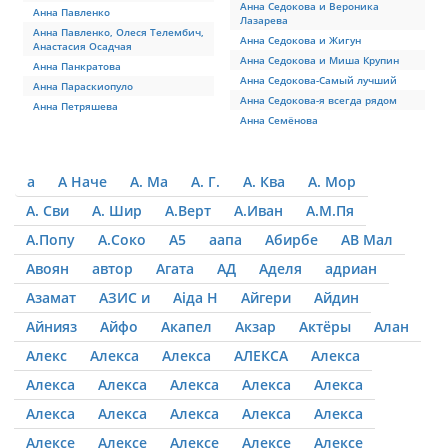
Анна Седокова и Вероника
Анна Павленко
Лазарева
Анна Павленко, Олеся Телембич,
Анна Седокова и Жигун
Анастасия Осадчая
Анна Седокова и Миша Крупин
Анна Панкратова
Анна Седокова-Самый лучший
Анна Параскиопуло
Анна Седокова-я всегда рядом
Анна Петряшева
Анна Семёнова
а
А Наче
А. Ма
А. Г.
А. Ква
А. Мор
А. Сви
А. Шир
А.Верт
А.Иван
А.М.Пя
А.Попу
А.Соко
А5
аапа
Абирбе
АВ Мал
Авоян
автор
Агата
АД
Аделя
адриан
Азамат
АЗИС и
Аіда Н
Айгери
Айдин
Айнияз
Айфо
Акапел
Акзар
Актёры
Алан
Алекс
Алекса
Алекса
АЛЕКСА
Алекса
Алекса
Алекса
Алекса
Алекса
Алекса
Алекса
Алекса
Алекса
Алекса
Алекса
Алексе
Алексе
Алексе
Алексе
Алексе