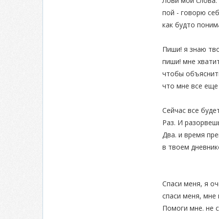
Лови мои слова.
пой - говорю себ
как будто понима
Пиши! я знаю тв
пиши! мне хвати
чтобы объяснить
что мне все еще
Сейчас все буде
Раз. И разорвеш
Два. и время пре
в твоем дневник
Спаси меня, я оч
спаси меня, мне
Помоги мне. не с