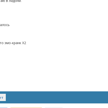
таю в ладони.
талось
то эмо-кранк X2
ет