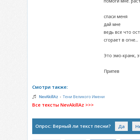
помоги мне. рас
спаси меня
дай мне
ведь все что ос
сгорает в огне...
Это эмо-кранк, э
Припев
Смотри также:
-
NevAkillAz
Тени Великого Имени
Все тексты NevAkillAz >>>
Опрос: Верный ли текст песни?
Да
Н