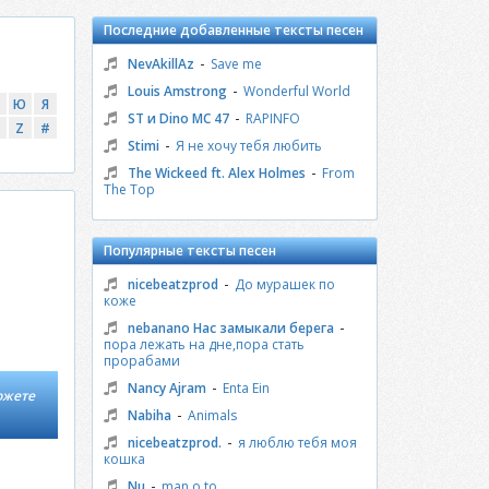
Последние добавленные тексты песен
-
NevAkillAz
Save me
-
Louis Amstrong
Wonderful World
Ю
Я
-
ST и Dino MC 47
RAPINFO
Z
#
-
Stimi
Я не хочу тебя любить
-
The Wickeed ft. Alex Holmes
From
The Top
Популярные тексты песен
-
nicebeatzprod
До мурашек по
коже
-
nebanano Нас замыкали берега
пора лежать на дне,пора стать
прорабами
-
Nancy Ajram
Enta Ein
ожете
-
Nabiha
Animals
-
nicebeatzprod.
я люблю тебя моя
кошка
-
Nu
man o to