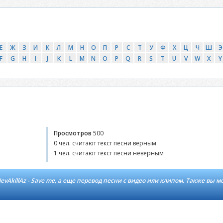
Е
Ж
З
И
К
Л
М
Н
О
П
Р
С
Т
У
Ф
Х
Ц
Ч
Ш
Э
F
G
H
I
J
K
L
M
N
O
P
Q
R
S
T
U
V
W
X
Y
Просмотров
500
0 чел. считают текст песни верным
1 чел. считают текст песни неверным
vAkillAz - Save me, а еще перевод песни с видео или клипом. Также вы м