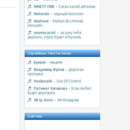
-
NINETY ONE
Саган калай айталам
-
Nintendo
черный пистолет
-
Nasheed
Mahum Bi Ummati
Ahmadin
-
neomie prod.
за руку тебя
держать, глупо будет отпускать
Случайные тексты песен
-
Буерак
медляк
-
Владимир Жуков
Дорогая
пропажа
-
Hoobstank
Out Of Control
-
Патимат Кагирова
Если любит,
будет дорожить
-
SB гр. Боло
Эй Модарам
Счётчик