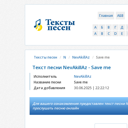
Главная
АБВ
А
Б
В
Г
Д
A
B
C
D
E
Тексты песен
N
NevAkillAz
Save me
Текст песни NevAkillAz - Save me
Исполнитель
NevAkillAz
Название песни
Save me
Дата добавления
30.06.2025 | 22:22:12
Для вашего ознакомления предоставлен текст песни Ne
прослушать песню онлайн