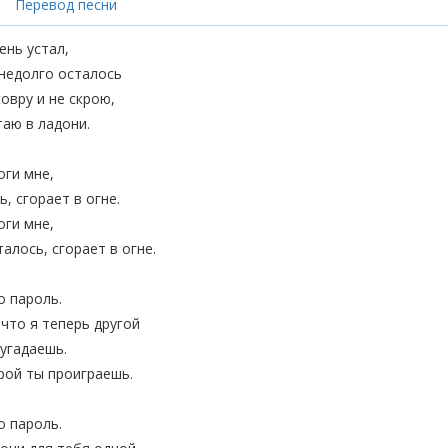
Перевод песни
ень устал,
 недолго осталось
овру и не скрою,
таю в ладони.
оги мне,
ь, сгорает в огне.
оги мне,
талось, сгорает в огне.
о пароль.
 что я теперь другой
 угадаешь.
орой ты проиграешь.
о пароль.