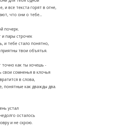
 они для тебя одной
е, и все текста горят в огне,
ют, что они о тебе...
ой почерк.
т и пары строчек
, и тебе стало понятно,
 приятны твои объятья.
т точно как ты хочешь -
ь свои сомненья в клочья
вратится в слова,
е, понятные как дважды два.
ень устал
 недолго осталось
овру и не скрою.