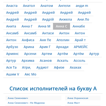
Анаста
Анатол
Анатом
Ангели
анди m
Андрей
Андрей
Андрей
Андрей
Андрей
Андрей
Андрей
Андрій
Анжела
Ани Ло
Анита
Анна Г
Анна М
Анна С
Аннабе
Ансамб
Ансамб
Антаси
Антон
Антон
Антон
Анфиса
Аня Пе
Аполин
Арай т
Арбузо
Арина
Ария Г
Аркади
АРМЕЙС
Армянс
Арсени
Артем
Артём
Артём
Артур
Артур
Архима
Асанов
Аскать
Ассоль
Ася Та
Атри,
Аудиот
Афизе
Ахахах
Ашим V
Аяс Мо
Список исполнителей на букву А
Анна Семенович
Анна Украинская
Анна Семенович - Не Мадонна
Анна Фаст