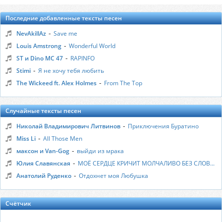
Последние добавленные тексты песен
-
NevAkillAz
Save me
-
Louis Amstrong
Wonderful World
-
ST и Dino MC 47
RAPINFO
-
Stimi
Я не хочу тебя любить
-
The Wickeed ft. Alex Holmes
From The Top
Случайные тексты песен
-
Николай Владимирович Литвинов
Приключения Буратино
-
Miss Li
All Those Men
-
максон и Van-Gog
выйди из мрака
-
Юлия Славянская
МОЁ СЕРДЦЕ КРИЧИТ МОЛЧАЛИВО БЕЗ СЛОВ...
-
Анатолий Руденко
Отдохнет моя Любушка
Счётчик