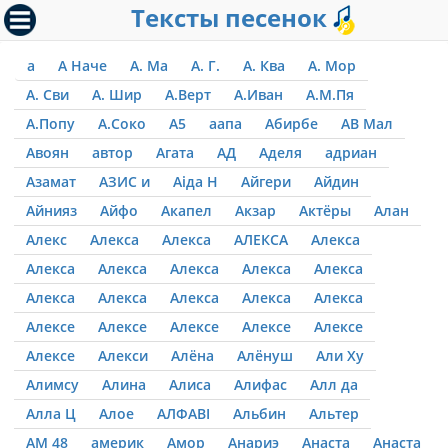
Тексты песенок
а
А Наче
А. Ма
А. Г.
А. Ква
А. Мор
А. Сви
А. Шир
А.Верт
А.Иван
А.М.Пя
А.Попу
А.Соко
А5
аапа
Абирбе
АВ Мал
Авоян
автор
Агата
АД
Аделя
адриан
Азамат
АЗИС и
Аіда Н
Айгери
Айдин
Айнияз
Айфо
Акапел
Акзар
Актёры
Алан
Алекс
Алекса
Алекса
АЛЕКСА
Алекса
Алекса
Алекса
Алекса
Алекса
Алекса
Алекса
Алекса
Алекса
Алекса
Алекса
Алексе
Алексе
Алексе
Алексе
Алексе
Алексе
Алекси
Алёна
Алёнуш
Али Ху
Алимсу
Алина
Алиса
Алифас
Алл да
Алла Ц
Алое
АЛФАВІ
Альбин
Альтер
АМ 48
америк
Амор
Анариэ
Анаста
Анаста