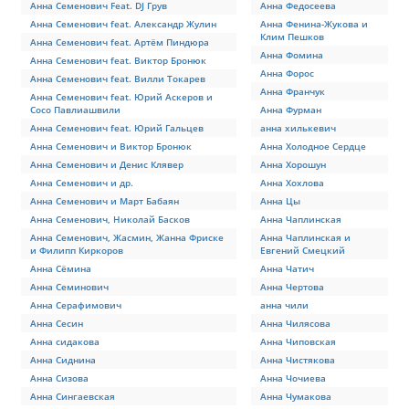
Анна Семенович Feat. DJ Грув
Анна Федосеева
Анна Семенович feat. Александр Жулин
Анна Фенина-Жукова и
Клим Пешков
Анна Семенович feat. Артём Пиндюра
Анна Фомина
Анна Семенович feat. Виктор Бронюк
Анна Форос
Анна Семенович feat. Вилли Токарев
Анна Франчук
Анна Семенович feat. Юрий Аскеров и
Сосо Павлиашвили
Анна Фурман
Анна Семенович feat. Юрий Гальцев
анна хилькевич
Анна Семенович и Виктор Бронюк
Анна Холодное Сердце
Анна Семенович и Денис Клявер
Анна Хорошун
Анна Семенович и др.
Анна Хохлова
Анна Семенович и Март Бабаян
Анна Цы
Анна Семенович, Николай Басков
Анна Чаплинская
Анна Семенович, Жасмин, Жанна Фриске
Анна Чаплинская и
и Филипп Киркоров
Евгений Смецкий
Анна Сёмина
Анна Чатич
Анна Семинович
Анна Чертова
Анна Серафимович
анна чили
Анна Сесин
Анна Чилясова
Анна сидакова
Анна Чиповская
Анна Сиднина
Анна Чистякова
Анна Сизова
Анна Чочиева
Анна Сингаевская
Анна Чумакова