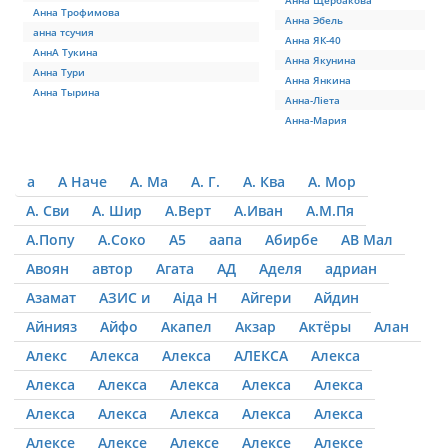
Анна Щербакова
Анна Трофимова
Анна Эбель
анна тсучия
Анна ЯК-40
АннА Тукина
Анна Якунина
Анна Тури
Анна Янкина
Анна Тырина
Анна-Лiета
Анна-Мария
а
А Наче
А. Ма
А. Г.
А. Ква
А. Мор
А. Сви
А. Шир
А.Верт
А.Иван
А.М.Пя
А.Попу
А.Соко
А5
аапа
Абирбе
АВ Мал
Авоян
автор
Агата
АД
Аделя
адриан
Азамат
АЗИС и
Аіда Н
Айгери
Айдин
Айнияз
Айфо
Акапел
Акзар
Актёры
Алан
Алекс
Алекса
Алекса
АЛЕКСА
Алекса
Алекса
Алекса
Алекса
Алекса
Алекса
Алекса
Алекса
Алекса
Алекса
Алекса
Алексе
Алексе
Алексе
Алексе
Алексе