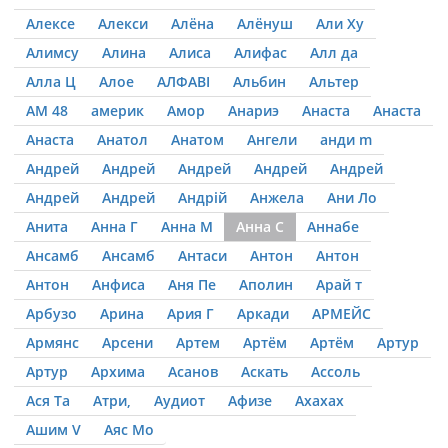
Алексе
Алекси
Алёна
Алёнуш
Али Ху
Алимсу
Алина
Алиса
Алифас
Алл да
Алла Ц
Алое
АЛФАВІ
Альбин
Альтер
АМ 48
америк
Амор
Анариэ
Анаста
Анаста
Анаста
Анатол
Анатом
Ангели
анди m
Андрей
Андрей
Андрей
Андрей
Андрей
Андрей
Андрей
Андрій
Анжела
Ани Ло
Анита
Анна Г
Анна М
Анна С
Аннабе
Ансамб
Ансамб
Антаси
Антон
Антон
Антон
Анфиса
Аня Пе
Аполин
Арай т
Арбузо
Арина
Ария Г
Аркади
АРМЕЙС
Армянс
Арсени
Артем
Артём
Артём
Артур
Артур
Архима
Асанов
Аскать
Ассоль
Ася Та
Атри,
Аудиот
Афизе
Ахахах
Ашим V
Аяс Мо