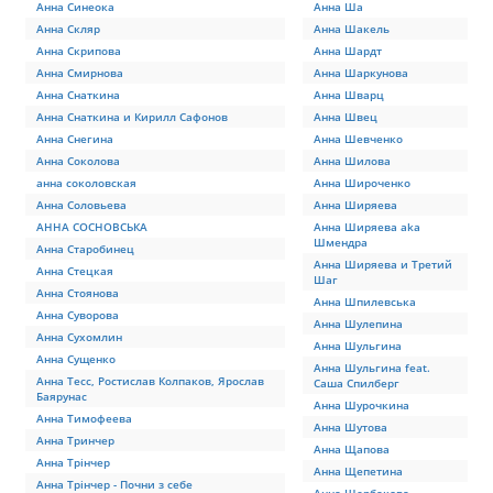
Анна Синеока
Анна Ша
Анна Скляр
Анна Шакель
Анна Скрипова
Анна Шардт
Анна Смирнова
Анна Шаркунова
Анна Снаткина
Анна Шварц
Анна Снаткина и Кирилл Сафонов
Анна Швец
Анна Снегина
Анна Шевченко
Анна Соколова
Анна Шилова
анна соколовская
Анна Широченко
Анна Соловьева
Анна Ширяева
АННА СОСНОВСЬКА
Анна Ширяева aka
Шмендра
Анна Старобинец
Анна Ширяева и Третий
Анна Стецкая
Шаг
Анна Стоянова
Анна Шпилевська
Анна Суворова
Анна Шулепина
Анна Сухомлин
Анна Шульгина
Анна Сущенко
Анна Шульгина feat.
Анна Тесс, Ростислав Колпаков, Ярослав
Саша Спилберг
Баярунас
Анна Шурочкина
Анна Тимофеева
Анна Шутова
Анна Тринчер
Анна Щапова
Анна Трінчер
Анна Щепетина
Анна Трінчер - Почни з себе