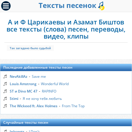
Тексты песенок
А и Ф Царикаевы и Азамат Биштов
все тексты (слова) песен, переводы,
видео, клипы
Так загадано было судьбой
Последние добавленные тексты песен
-
NevAkillAz
Save me
-
Louis Amstrong
Wonderful World
-
ST и Dino MC 47
RAPINFO
-
Stimi
Я не хочу тебя любить
-
The Wickeed ft. Alex Holmes
From The Top
Случайные тексты песен
-
Inkspots
I Don't