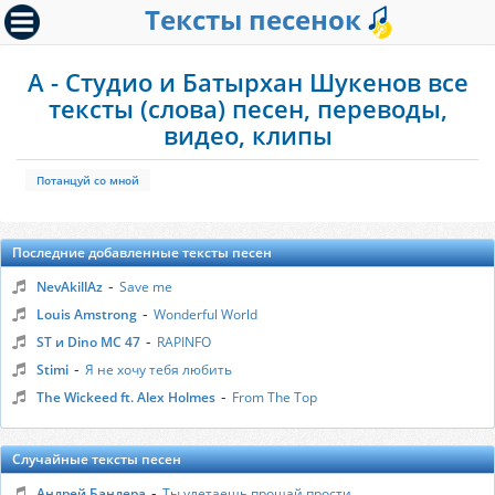
Тексты песенок
А - Студио и Батырхан Шукенов все
тексты (слова) песен, переводы,
видео, клипы
Потанцуй со мной
Последние добавленные тексты песен
-
NevAkillAz
Save me
-
Louis Amstrong
Wonderful World
-
ST и Dino MC 47
RAPINFO
-
Stimi
Я не хочу тебя любить
-
The Wickeed ft. Alex Holmes
From The Top
Случайные тексты песен
-
Андрей Бандера
Ты улетаешь прощай прости