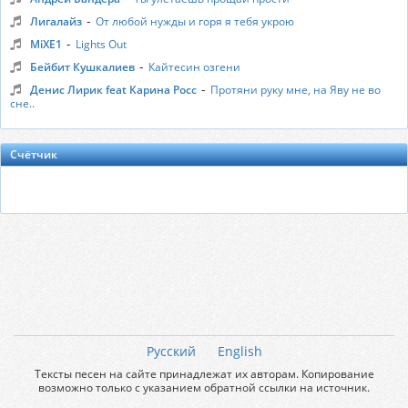
-
Лигалайз
От любой нужды и горя я тебя укрою
-
MiXE1
Lights Out
-
Бейбит Кушкалиев
Кайтесин озгени
-
Денис Лирик feat Карина Росс
Протяни руку мне, на Яву не во
сне..
Счётчик
Русский
English
Тексты песен на сайте принадлежат их авторам. Копирование
возможно только с указанием обратной ссылки на источник.