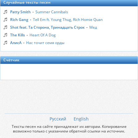
Случайные тексты песен
-
Patty Smith
Summer Cannibals
-
Rich Gang
Tell Em ft. Young Thug, Rich Homie Quan
-
Shot feat. Та Сторона, Тринадцать Строк
Мед
-
The Kills
Heart Of A Dog
-
АлисА
Нас точит семя орды
Счётчик
Русский
English
Тексты песен на сайте принадлежат их авторам. Копирование
возможно только с указанием обратной ссылки на источник.