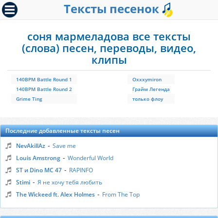
Тексты песенок
соня мармеладова все тексты
(слова) песен, переводы, видео,
клипы
140BPM Battle Round 1
Oxхxymiron
140BPM Battle Round 2
Грайм Легенда
Grime Ting
только флоу
Последние добавленные тексты песен
-
NevAkillAz
Save me
-
Louis Amstrong
Wonderful World
-
ST и Dino MC 47
RAPINFO
-
Stimi
Я не хочу тебя любить
-
The Wickeed ft. Alex Holmes
From The Top