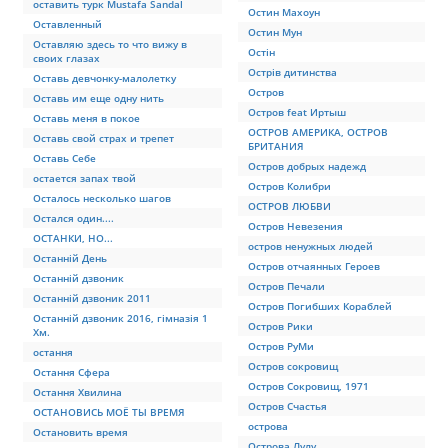
оставить турк Mustafa Sandal
Остин Махоун
Оставленный
Остин Мун
Оставляю здесь то что вижу в
Остін
своих глазах
Острів дитинства
Оставь девчонку-малолетку
Остров
Оставь им еще одну нить
Остров feat Иртыш
Оставь меня в покое
ОСТРОВ АМЕРИКА, ОСТРОВ
Оставь свой страх и трепет
БРИТАНИЯ
Оставь Себе
Остров добрых надежд
остается запах твой
Остров Колибри
Осталось несколько шагов
ОСТРОВ ЛЮБВИ
Остался один....
Остров Невезения
ОСТАНКИ, НО...
остров ненужных людей
Останній День
Остров отчаянных Героев
Останній дзвоник
Остров Печали
Останній дзвоник 2011
Остров Погибших Кораблей
Останній дзвоник 2016, гімназія 1
Остров Рики
Хм.
Остров РуМи
остання
Остров сокровищ
Остання Сфера
Остров Сокровищ, 1971
Остання Хвилина
Остров Счастья
ОСТАНОВИСЬ МОЁ ТЫ ВРЕМЯ
острова
Остановить время
Острова Лулу