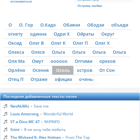
остановиться
Острова любви
О
О. Гор
О.Кадо
Обаяни
Ободзи
объеди
огнету
одинна
Одри Х
Ойраты
Округ
Оксид
Олег В
Олег К
Олег П
Олег Х
Олекса
Олеся
Ольга
Ольга
Ольга
Ольга
Оля Ма
Омут
оооооо
Оптими
орехов
Орлёно
Осення
Осоль
остров
От Сон
Отец П
Отраже
официа
очень-
Последние добавленные тексты песен
-
NevAkillAz
Save me
-
Louis Amstrong
Wonderful World
-
ST и Dino MC 47
RAPINFO
-
Stimi
Я не хочу тебя любить
-
The Wickeed ft. Alex Holmes
From The Top