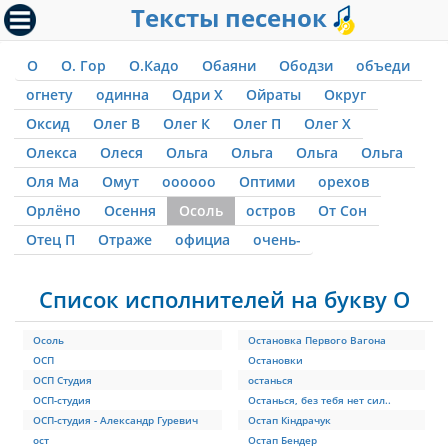
Тексты песенок
О
О. Гор
О.Кадо
Обаяни
Ободзи
объеди
огнету
одинна
Одри Х
Ойраты
Округ
Оксид
Олег В
Олег К
Олег П
Олег Х
Олекса
Олеся
Ольга
Ольга
Ольга
Ольга
Оля Ма
Омут
оооооо
Оптими
орехов
Орлёно
Осення
Осоль
остров
От Сон
Отец П
Отраже
официа
очень-
Список исполнителей на букву О
Осоль
Остановка Первого Вагона
ОСП
Остановки
ОСП Студия
останься
ОСП-студия
Останься, без тебя нет сил..
ОСП-студия - Александр Гуревич
Остап Кіндрачук
ост
Остап Бендер