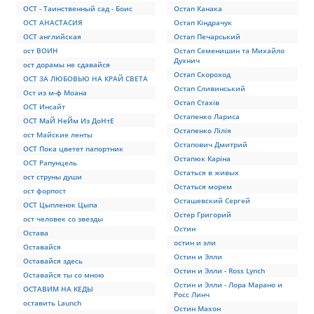
ОСТ - Таинственный сад - Боис
Остап Канака
ОСТ АНАСТАСИЯ
Остап Кіндрачук
ОСТ английская
Остап Печарський
ост ВОИН
Остап Семенишин та Михайло
Духнич
ост дорамы не сдавайся
Остап Скороход
ОСТ ЗА ЛЮБОВЬЮ НА КРАЙ СВЕТА
Остап Сливинський
Ост из м-ф Моана
Остап Стахів
ОСТ Инсайт
Остапенко Лариса
ОСТ МаЙ НеЙм Из ДоНтЕ
Остапенко Лілія
ост Майские ленты
Остапович Дмитрий
ОСТ Пока цветет папортник
Остапюк Каріна
ОСТ Рапунцель
Остаться в живых
ост струны души
Остаться морем
ост форпост
Осташевский Сергей
ОСТ Цыпленок Цыпа
Остер Григорий
ост человек со звезды
Остин
Остава
остин и эли
Оставайся
Остин и Элли
Оставайся здесь
Остин и Элли - Ross Lynch
Оставайся ты со мною
Остин и Элли - Лора Марано и
ОСТАВИМ НА КЕДЫ
Росс Линч
оставить Launch
Остин Махон