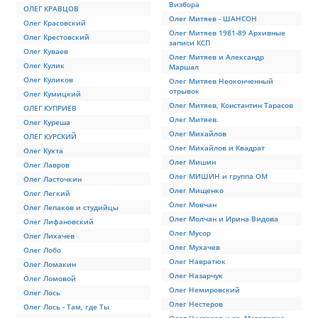
Визбора
ОЛЕГ КРАВЦОВ
Олег Митяев - ШАНСОН
Олег Красовский
Олег Митяев 1981-89 Архивные
Олег Крестовский
записи КСП
Олег Куваев
Олег Митяев и Александр
Олег Кулик
Маршал
Олег Куликов
Олег Митяев Неоконченный
отрывок
Олег Кумицкий
Олег Митяев, Константин Тарасов
ОЛЕГ КУПРИЕВ
Олег Митяев.
Олег Куреша
Олег Михайлов
ОЛЕГ КУРСКИЙ
Олег Михайлов и Квадрат
Олег Кухта
Олег Мишин
Олег Лавров
Олег МИШИН и группа ОМ
Олег Ласточкин
Олег Мищенко
Олег Легкий
Олег Мовчан
Олег Лепаков и студийцы
Олег Молчан и Ирина Видова
Олег Лифановский
Олег Мусор
Олег Лихачев
Олег Мухачев
Олег Лобо
Олег Навратюк
Олег Ломакин
Олег Назарчук
Олег Ломовой
Олег Немировский
Олег Лось
Олег Нестеров
Олег Лось - Там, где Ты