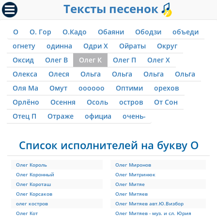
Тексты песенок
О
О. Гор
О.Кадо
Обаяни
Ободзи
объеди
огнету
одинна
Одри Х
Ойраты
Округ
Оксид
Олег В
Олег К
Олег П
Олег Х
Олекса
Олеся
Ольга
Ольга
Ольга
Ольга
Оля Ма
Омут
оооооо
Оптими
орехов
Орлёно
Осення
Осоль
остров
От Сон
Отец П
Отраже
официа
очень-
Список исполнителей на букву О
Олег Король
Олег Миронов
Олег Коронный
Олег Митринюк
Олег Короташ
Олег Митяе
Олег Корсаков
Олег Митяев
олег костров
Олег Митяев авт.Ю.Визбор
Олег Кот
Олег Митяев - муз. и сл. Юрия