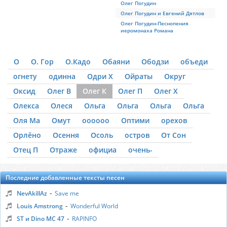
Олег Погудин
Олег Погудин и Евгений Дятлов
Олег Погудин-Песнопения
иеромонаха Романа
О
О. Гор
О.Кадо
Обаяни
Ободзи
объеди
огнету
одинна
Одри Х
Ойраты
Округ
Оксид
Олег В
Олег К
Олег П
Олег Х
Олекса
Олеся
Ольга
Ольга
Ольга
Ольга
Оля Ма
Омут
оооооо
Оптими
орехов
Орлёно
Осення
Осоль
остров
От Сон
Отец П
Отраже
официа
очень-
Последние добавленные тексты песен
-
NevAkillAz
Save me
-
Louis Amstrong
Wonderful World
-
ST и Dino MC 47
RAPINFO