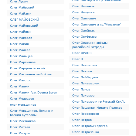
Олег Нестеров и гр. Мегаполис
Олег Лукач
Олег Никонов
Олег Маёвский
Олег Никулин
Олег Майами
Олег Олегович
ОЛЕГ МАЙОВСКИЙ
Олег Олегович и гр.'Мультики'
Олег Майовський
Олег Олейник
Олег Майями
Олег Онуфриев
Олег Макаров
Олег Опарин и звёзды
Олег Макин
российской эстрады
Олег Малеев
Олег ОРЛОВ
Олег Мальцев
Олег П
Олег Мартьянов
Олег Павлишин
Олег Марцинківський
Олег Павлов
Олег Масленников-Войтов
Олег Пайбердин
Олег Маэстро
Олег Паламарчук
Олег Маями
Олег Панов
Олег Маями feat Deema Loren
Олег Пахомов
Олег Медведев
Олег Пахомов и гр.Русский СтиЛь
олег меньшиков
Олег Пащенко, Никита Поляков
Олег Меньшиков, Полина и
Олег Переверзев
Ксения Кутеповы
Олег Петров
Олег Местников
Олег Петрович Кригер
Олег Метяев
Олег Петроченко
Олег Мизуло