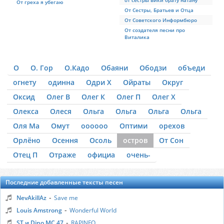
от сестры вики брату натану
От греха я убегаю
От Сестры, Братьев и Отца
От Советского Информбюро
От создателя песни про
Виталика
О
О. Гор
О.Кадо
Обаяни
Ободзи
объеди
огнету
одинна
Одри Х
Ойраты
Округ
Оксид
Олег В
Олег К
Олег П
Олег Х
Олекса
Олеся
Ольга
Ольга
Ольга
Ольга
Оля Ма
Омут
оооооо
Оптими
орехов
Орлёно
Осення
Осоль
остров
От Сон
Отец П
Отраже
официа
очень-
Последние добавленные тексты песен
-
NevAkillAz
Save me
-
Louis Amstrong
Wonderful World
-
ST и Dino MC 47
RAPINFO