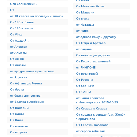
От меня
Ося Солнцевский
От Меня это было...
От
От Мишани
от 10 класса на последний звонок
От мужа
От 180 и Выше
от Натальи
От 180 и выше
от Ника
От Vinta
от одного хожу к другому
От А...до Я...
От Отца и Братьев
от Алексея
от пацана
от Алмазы
От печали до радости
От Ан Ян
От Пушистых шмелей
От Анюты
от РИНПОЧЕ
от артура маме иры письмо
От родителей
от Арутика
От Руслана
От Афгана до Чечни
От Саеныча
От брата
ОТ САШИ
от брата для сестры
от Саши слепкова
от Вадика с любовью
г.Новочеркасск 2015-10-29
От Валерии
От Сердца к Сердцу
От винта
От сердца к сердцу feat. Женёк
Черничкова
От Вінта
От Сережы Козакова
От вожатых
от серого тебе зай
От встречи...