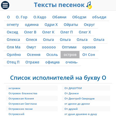
Тексты песенок
О
О. Гор
О.Кадо
Обаяни
Ободзи
объеди
огнету
одинна
Одри Х
Ойраты
Округ
Оксид
Олег В
Олег К
Олег П
Олег Х
Олекса
Олеся
Ольга
Ольга
Ольга
Ольга
Оля Ма
Омут
оооооо
Оптими
орехов
Орлёно
Осення
Осоль
остров
От Сон
Отец П
Отраже
официа
очень-
Список исполнителей на букву О
островок
От ДАШУТКИ
Островок блаженства
От Дианки
Островская Ксения
От Дмитрий Свиридов
Островская Светлана
от дрожи до дрожи
Островские песни
От друзей
Островский
от души душевно в душу