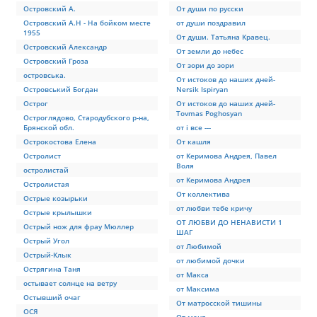
Островский А.
От души по русски
Островский А.Н - На бойком месте
от души поздравил
1955
От души. Татьяна Кравец.
Островский Александр
От земли до небес
Островский Гроза
От зори до зори
островська.
От истоков до наших дней-
Островський Богдан
Nersik Ispiryan
Острог
От истоков до наших дней-
Tovmas Poghosyan
Остроглядово, Стародубского р-на,
Брянской обл.
от і все ---
Острокостова Елена
От кашля
Остролист
от Керимова Андрея, Павел
Воля
остролистай
от Керимова Андрея
Остролистая
От коллектива
Острые козырьки
от любви тебе кричу
Острые крылышки
ОТ ЛЮБВИ ДО НЕНАВИСТИ 1
Острый нож для фрау Мюллер
ШАГ
Острый Угол
от Любимой
Острый-Клык
от любимой дочки
Острягина Таня
от Макса
остывает солнце на ветру
от Максима
Остывший очаг
От матросской тишины
ОСЯ