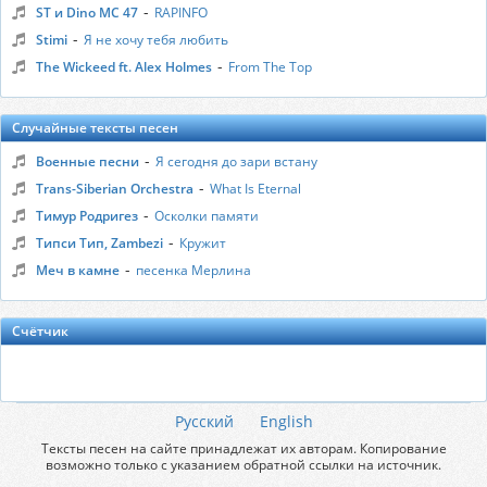
-
ST и Dino MC 47
RAPINFO
-
Stimi
Я не хочу тебя любить
-
The Wickeed ft. Alex Holmes
From The Top
Случайные тексты песен
-
Военные песни
Я сегодня до зари встану
-
Trans-Siberian Orchestra
What Is Eternal
-
Тимур Родригез
Осколки памяти
-
Типси Тип, Zambezi
Кружит
-
Меч в камне
песенка Мерлина
Счётчик
Русский
English
Тексты песен на сайте принадлежат их авторам. Копирование
возможно только с указанием обратной ссылки на источник.