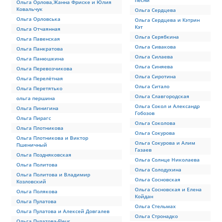
песни
Ольга Орлова,Жанна Фриске и Юлия
Ковальчук
Ольга Сердцева
Ольга Орловська
Ольга Сердцева и Кэтрин
Кэт
Ольга Отчаянная
Ольга Серябкина
Ольга Павенская
Ольга Сивакова
Ольга Панкратова
Ольга Силаева
Ольга Панюшкина
Ольга Синяева
Ольга Перевозчикова
Ольга Сиротина
Ольга Перелётная
Ольга Ситало
Ольга Перетятько
Ольга Славгородская
ольга першина
Ольга Сокол и Александр
Ольга Пинигина
Гобозов
Ольга Пирагс
Ольга Соколова
Ольга Плотникова
Ольга Сокурова
Ольга Плотникова и Виктор
Ольга Сокурова и Алим
Пшеничный
Газаев
Ольга Поздняковская
Ольга Солнце Николаева
Ольга Политова
Ольга Солодухина
Ольга Политова и Владимир
Ольга Сосновская
Козловский
Ольга Сосновская и Елена
Ольга Полякова
Койдан
Ольга Пулатова
Ольга Стельмах
Ольга Пулатова и Алексей Довгалев
Ольга Стронадко
Ольга Пулатова-Fleur