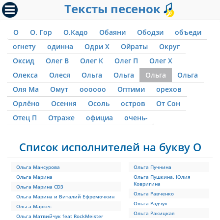
Тексты песенок
О
О. Гор
О.Кадо
Обаяни
Ободзи
объеди
огнету
одинна
Одри Х
Ойраты
Округ
Оксид
Олег В
Олег К
Олег П
Олег Х
Олекса
Олеся
Ольга
Ольга
Ольга
Ольга
Оля Ма
Омут
оооооо
Оптими
орехов
Орлёно
Осення
Осоль
остров
От Сон
Отец П
Отраже
официа
очень-
Список исполнителей на букву О
Ольга Мансурова
Ольга Пучнина
Ольга Марина
Ольга Пушкина, Юлия
Ковригина
Ольга Марина CD3
Ольга Равченко
Ольга Марина и Виталий Ефремочкин
Ольга Радчук
Ольга Маркес
Ольга Ракицкая
Ольга Матвийчук feat RockMeister