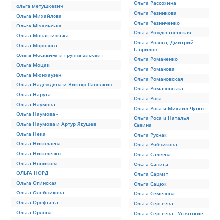
Ольга Рассохина
ольга метушкевич
Ольга Резникова
Ольга Михайлова
Ольга Резниченко
Ольга Міхальська
Ольга Рождественская
Ольга Монастирська
Ольга Розова, Дмитрий
Ольга Морозова
Гаврилов
Ольга Москвина и группа Бисквит
Ольга Романенко
Ольга Моцак
Ольга Романова
Ольга Мюнхаузен
Ольга Романовская
Ольга Надеждина и Виктор Сапелкин
Ольга Романовська
Ольга Нарута
Ольга Роса
Ольга Наумова
Ольга Роса и Михаил Чутко
Ольга Наумова -
Ольга Роса и Наталья
Ольга Наумова и Артур Якушев
Савина
Ольга Нека
Ольга Руснак
Ольга Николаева
Ольга Рябчикова
Ольга Николенко
Ольга Салеева
Ольга Новикова
Ольга Санина
ОЛЬГА НОРД
Ольга Сармат
Ольга Огинская
Ольга Сацюк
Ольга Олейникова
Ольга Семенова
Ольга Орефьева
Ольга Сергеева
Ольга Орлова
Ольга Сергеева - Усвятские