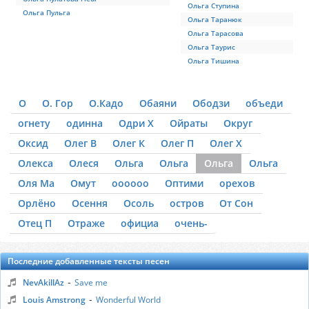
Ольга Ступина
Ольга Пульга
Ольга Таранюк
Ольга Тарасова
Ольга Таурис
Ольга Тишина
О
О. Гор
О.Кадо
Обаяни
Ободзи
объеди
огнету
одинна
Одри Х
Ойраты
Округ
Оксид
Олег В
Олег К
Олег П
Олег Х
Олекса
Олеся
Ольга
Ольга
Ольга
Ольга
Оля Ма
Омут
оооооо
Оптими
орехов
Орлёно
Осення
Осоль
остров
От Сон
Отец П
Отраже
официа
очень-
Последние добавленные тексты песен
-
NevAkillAz
Save me
-
Louis Amstrong
Wonderful World