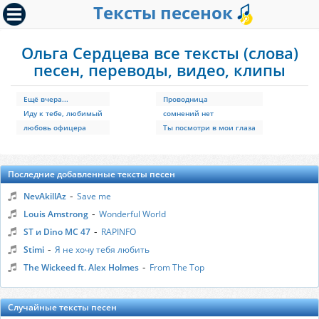
Тексты песенок
Ольга Сердцева все тексты (слова)
песен, переводы, видео, клипы
Ещё вчера...
Проводница
Иду к тебе, любимый
сомнений нет
любовь офицера
Ты посмотри в мои глаза
Последние добавленные тексты песен
-
NevAkillAz
Save me
-
Louis Amstrong
Wonderful World
-
ST и Dino MC 47
RAPINFO
-
Stimi
Я не хочу тебя любить
-
The Wickeed ft. Alex Holmes
From The Top
Случайные тексты песен