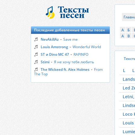
Главн
Последние добавленные тексты песен
А
Б
A
B
-
NevAkillAz
Save me
-
Louis Amstrong
Wonderful World
-
ST и Dino MC 47
RAPINFO
Текст
-
Stimi
Я не хочу тебя любить
-
The Wickeed ft. Alex Holmes
From
L
L
The Top
Lands
Led Z
Letni,
Linds
Loco 
Louis
Lumie