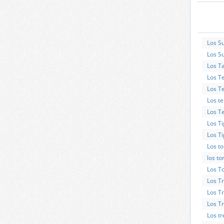
Los S
Los S
Los T
Los T
Los T
Los t
Los T
Los Ti
Los Ti
Los t
los to
Los T
Los Tr
Los T
Los T
Los tr