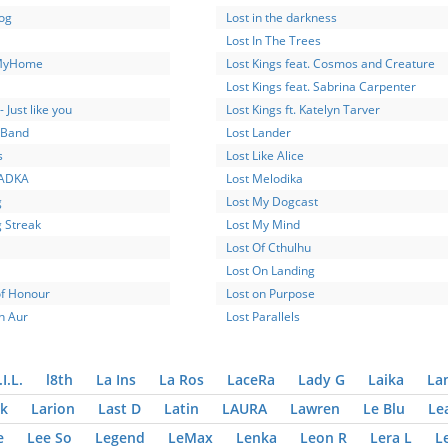
og
Lost in the darkness
Lost In The Trees
MyHome
Lost Kings feat. Cosmos and Creature
Lost Kings feat. Sabrina Carpenter
- Just like you
Lost Kings ft. Katelyn Tarver
 Band
Lost Lander
s
Lost Like Alice
ADKA
Lost Melodika
g
Lost My Dogcast
g Streak
Lost My Mind
Lost Of Cthulhu
Lost On Landing
of Honour
Lost on Purpose
n Aur
Lost Parallels
.I.L.
l8th
La Ins
La Ros
LaceRa
Lady G
Laika
La
k
Larion
Last D
Latin
LAURA
Lawren
Le Blu
Le
e
Lee So
Legend
LeMax
Lenka
Leon R
Lera L
L