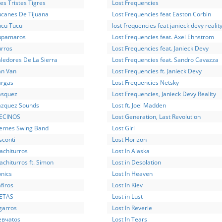
es Tristes Tigres
Lost Frequencies
ucanes De Tijuana
Lost Frequencies feat Easton Corbin
ucu Tucu
lost frequencies feat janieck devy realit
upamaros
Lost Frequencies feat. Axel Ehnstrom
urros
Lost Frequencies feat. Janieck Devy
aledores De La Sierra
Lost Frequencies feat. Sandro Cavazza
an Van
Lost Frequencies ft. Janieck Devy
argas
Lost Frequencies Netsky
asquez
Lost Frequencies, Janieck Devy Reality
azquez Sounds
Lost ft. Joel Madden
ECINOS
Lost Generation, Last Revolution
iernes Swing Band
Lost Girl
sconti
Lost Horizon
achiturros
Lost In Alaska
chiturros ft. Simon
Lost in Desolation
onics
Lost In Heaven
firos
Lost In Kiev
ETAS
Lost in Lust
garros
Lost In Reverie
евчаtos
Lost In Tears