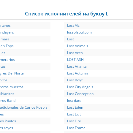
Список исполнителей на букву L
ultanes
LossMc
undayers
lossofsoul.com
amara
Lost
een Tops
Lost Animals
elez
Lost Area
emerarios
LOST ASH
etas
Lost Atlanta
gres Del Norte
Lost Autumn
pitos
Lost Boyz
oreros muertos
Lost City Angels
ribianitos
Lost Conception
oros Band
lost date
adicionales de Carlos Puebla
Lost Eden
res
Lost Exit
res Puntos
Lost Fire
es reyes
Lost Frame