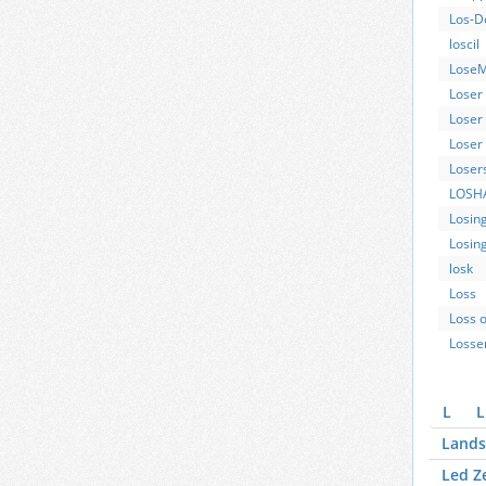
Los-D
loscil
Lose
Loser
Loser 
Loser
Loser
LOSH
Losin
Losin
losk
Loss
Loss 
Losse
L
L
Lands
Led Z