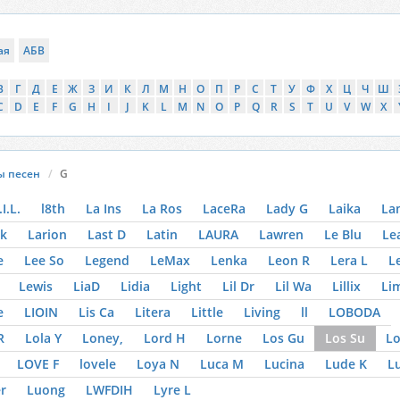
ая
АБВ
В
Г
Д
Е
Ж
З
И
К
Л
М
Н
О
П
Р
С
Т
У
Ф
Х
Ц
Ч
Ш
C
D
E
F
G
H
I
J
K
L
M
N
O
P
Q
R
S
T
U
V
W
X
ы песен
G
.I.L.
l8th
La Ins
La Ros
LaceRa
Lady G
Laika
La
k
Larion
Last D
Latin
LAURA
Lawren
Le Blu
Le
e
Lee So
Legend
LeMax
Lenka
Leon R
Lera L
L
Lewis
LiaD
Lidia
Light
Lil Dr
Lil Wa
Lillix
Li
e
LIOIN
Lis Ca
Litera
Little
Living
ll
LOBODA
R
Lola Y
Loney,
Lord H
Lorne
Los Gu
Los Su
Lo
LOVE F
lovele
Loya N
Luca M
Lucina
Lude K
Lu
r
Luong
LWFDIH
Lyre L