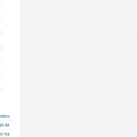
mbto
ah M
es Va