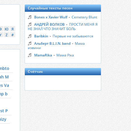
Случайные тексты песен
-
Bones x Xavier Wulf
Cemetery Blunt
-
АНДРЕЙ ВОЛКОВ
ПРОСТИ МЕНЯ Я
НЕ ЗНАЛ ЧТО ЗНАЧИТ БОЛЬ
Э
Ю
Я
Y
Z
#
-
Baribkin
Первые не забываются
-
Альберт B.L.I.N. band
Мама
извини
-
MamaRika
Мама Ріка
mbto
Счётчик
ah M
es Va
mp b
st P
izy