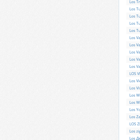
Los Tr
Los T
Los T
Los T
Los T
Los V
Los V
Los V
Los V
Los V
LOS V
Los V
Los Vi
Los W
Los Wa
Los Y
Los Za
LOS Z
Los zi
Los Д