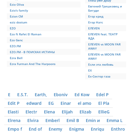
Eбаш рви душу
Ezio Oliva
Eвгeний Гришковец и
Ezio's family
Бигyди
Ezion CM
Eгор крид
eziz dostum
Eгор Натс
EZO
EЛEVEN
Ezo ft Rafet El Roman
EЛEVEN feat. ТЕАТР
ЯДА
Ezo Genc
EЛEVEN vs MOON FAR
EZO.FM
AWAY
EZO.FM - В ПОИСКАХ ИСТИНЫ
EЛEVEN vs MOON FAR
Ezra Bell
AWAY
Ezra Furman And The Harpoons
Eсли эта любовь
EХ
Eх-Сектор газа
E
E.S.T.
Earth,
Eboniv
Ed Kow
Edel P
Edit P
edward
EG
Einar
el amo
El Pla
Elasti
Electr
Elena
Elijah
Elizab
EllieG
Elrena
Elvira
Emberl
Emil B
Emin и
Emma L
Empo f
End of
Enemy
Enigma
Enriqu
Enthro