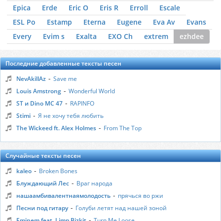
Epica
Erde
Eric O
Eris R
Erroll
Escale
ESL Po
Estamp
Eterna
Eugene
Eva Av
Evans
Every
Evim s
Exalta
EXO Ch
extrem
ezhdee
Последние добавленные тексты песен
-
NevAkillAz
Save me
-
Louis Amstrong
Wonderful World
-
ST и Dino MC 47
RAPINFO
-
Stimi
Я не хочу тебя любить
-
The Wickeed ft. Alex Holmes
From The Top
Случайные тексты песен
-
kaleo
Broken Bones
-
Блуждающий Лес
Враг народа
-
нашаамбивалентнаямолодость
прячься во ржи
-
Песни под гитару
Голуби летят над нашей зоной
-
Eminem feat. Limp Bizkit
Turn Me Loose