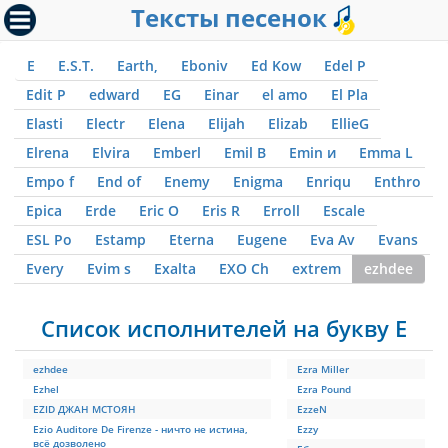
Тексты песенок
E
E.S.T.
Earth,
Eboniv
Ed Kow
Edel P
Edit P
edward
EG
Einar
el amo
El Pla
Elasti
Electr
Elena
Elijah
Elizab
EllieG
Elrena
Elvira
Emberl
Emil B
Emin и
Emma L
Empo f
End of
Enemy
Enigma
Enriqu
Enthro
Epica
Erde
Eric O
Eris R
Erroll
Escale
ESL Po
Estamp
Eterna
Eugene
Eva Av
Evans
Every
Evim s
Exalta
EXO Ch
extrem
ezhdee
Список исполнителей на букву E
ezhdee
Ezra Miller
Ezhel
Ezra Pound
EZID ДЖАН МСТОЯН
EzzeN
Ezio Auditore De Firenze - ничто не истина,
Ezzy
всё дозволено