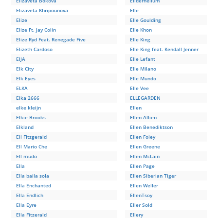
Elizaveta Bokova
Ellderhelium
Elizaveta Khripounova
Elle
Elize
Elle Goulding
Elize Ft. Jay Colin
Elle Khon
Elize Ryd Feat. Renegade Five
Elle King
Elizeth Cardoso
Elle King feat. Kendall Jenner
ElJA
Elle Lefant
Elk City
Elle Milano
Elk Eyes
Elle Mundo
ELKA
Elle Vee
Elka 2666
ELLEGARDEN
elke kleijn
Ellen
Elkie Brooks
Ellen Allien
Elkland
Ellen Benediktson
Ell Fitzgerald
Ellen Foley
Ell Mario Che
Ellen Greene
Ell mudo
Ellen McLain
Ella
Ellen Page
Ella baila sola
Ellen Siberian Tiger
Ella Enchanted
Ellen Weller
Ella Endlich
EllenTsoy
Ella Eyre
Eller Sold
Ella Fitzerald
Ellery