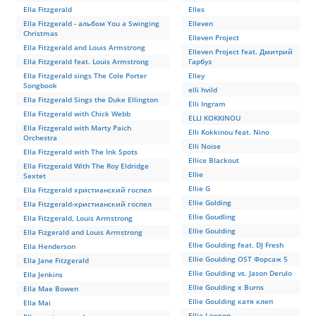
Ella Fitzgerald
Elles
Ella Fitzgerald - альбом You a Swinging
Elleven
Christmas
Elleven Project
Ella Fitzgerald and Louis Armstrong
Elleven Project feat. Дмитрий
Ella Fitzgerald feat. Louis Armstrong
Гарбуз
Ella Fitzgerald sings The Cole Porter
Elley
Songbook
elli hvild
Ella Fitzgerald Sings the Duke Ellington
Elli Ingram
Ella Fitzgerald with Chick Webb
ELLI KOKKINOU
Ella Fitzgerald with Marty Paich
Elli Kokkinou feat. Nino
Orchestra
Elli Noise
Ella Fitzgerald with The Ink Spots
Ellice Blackout
Ella Fitzgerald With The Roy Eldridge
Ellie
Sextet
Ellie G
Ella Fitzgerald христианский госпел
Ellie Golding
Ella Fitzgerald-христианский госпел
Ellie Goudling
Ella Fitzgerald, Louis Armstrong
Ellie Goulding
Ella Fizgerald and Louis Armstrong
Ellie Goulding feat. DJ Fresh
Ella Henderson
Ellie Goulding OST Форсаж 5
Ella Jane Fitzgerald
Ellie Goulding vs. Jason Derulo
Ella Jenkins
Ellie Goulding x Burns
Ella Mae Bowen
Ellie Goulding катя клеп
Ella Mai
Ellie Lawson