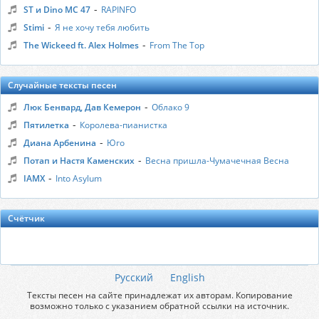
-
ST и Dino MC 47
RAPINFO
-
Stimi
Я не хочу тебя любить
-
The Wickeed ft. Alex Holmes
From The Top
Случайные тексты песен
-
Люк Бенвард, Дав Кемерон
Облако 9
-
Пятилетка
Королева-пианистка
-
Диана Арбенина
Юго
-
Потап и Настя Каменских
Весна пришла-Чумачечная Весна
-
IAMX
Into Asylum
Счётчик
Русский
English
Тексты песен на сайте принадлежат их авторам. Копирование
возможно только с указанием обратной ссылки на источник.