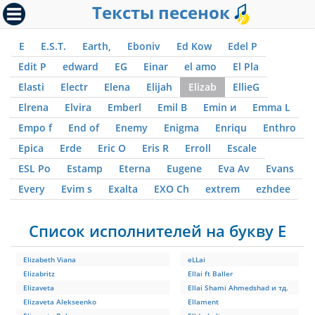
Тексты песенок
E
E.S.T.
Earth,
Eboniv
Ed Kow
Edel P
Edit P
edward
EG
Einar
el amo
El Pla
Elasti
Electr
Elena
Elijah
Elizab
EllieG
Elrena
Elvira
Emberl
Emil B
Emin и
Emma L
Empo f
End of
Enemy
Enigma
Enriqu
Enthro
Epica
Erde
Eric O
Eris R
Erroll
Escale
ESL Po
Estamp
Eterna
Eugene
Eva Av
Evans
Every
Evim s
Exalta
EXO Ch
extrem
ezhdee
Список исполнителей на букву E
Elizabeth Viana
eLLai
Elizabritz
Ellai ft Baller
Elizaveta
Ellai Shami Ahmedshad и тд.
Elizaveta Alekseenko
Ellament