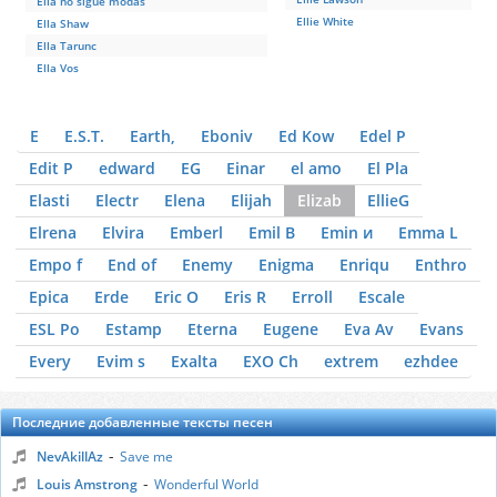
Ella no sigue modas
Ellie White
Ella Shaw
Ella Tarunc
Ella Vos
E
E.S.T.
Earth,
Eboniv
Ed Kow
Edel P
Edit P
edward
EG
Einar
el amo
El Pla
Elasti
Electr
Elena
Elijah
Elizab
EllieG
Elrena
Elvira
Emberl
Emil B
Emin и
Emma L
Empo f
End of
Enemy
Enigma
Enriqu
Enthro
Epica
Erde
Eric O
Eris R
Erroll
Escale
ESL Po
Estamp
Eterna
Eugene
Eva Av
Evans
Every
Evim s
Exalta
EXO Ch
extrem
ezhdee
Последние добавленные тексты песен
-
NevAkillAz
Save me
-
Louis Amstrong
Wonderful World