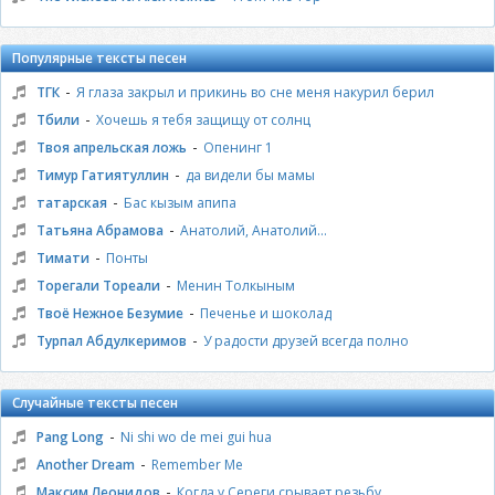
Популярные тексты песен
-
ТГК
Я глаза закрыл и прикинь во сне меня накурил берил
-
Тбили
Хочешь я тебя защищу от солнц
-
Твоя апрельская ложь
Опенинг 1
-
Тимур Гатиятуллин
да видели бы мамы
-
татарская
Бас кызым апипа
-
Татьяна Абрамова
Анатолий, Анатолий...
-
Тимати
Понты
-
Торегали Тореали
Менин Толкыным
-
Твоё Нежное Безумие
Печенье и шоколад
-
Турпал Абдулкеримов
У радости друзей всегда полно
Случайные тексты песен
-
Pang Long
Ni shi wo de mei gui hua
-
Another Dream
Remember Me
-
Максим Леонидов
Когда у Сереги срывает резьбу...