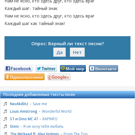
Нам не ясно, кто здесь друг, кто здесь враг
Каждый шаг- тайный знак
Нам не ясно, кто здесь друг, кто здесь враг
Каждый шаг как тайный знак!
Опрос: Верный ли текст песни?
Да
Нет
Facebook
Twitter
Мой мир
Вконтакте
Одноклассники
Google+
Последние добавленные тексты песен
-
NevAkillAz
Save me
-
Louis Amstrong
Wonderful World
-
ST и Dino MC 47
RAPINFO
-
Stimi
Я не хочу тебя любить
-
The Wickeed ft. Alex Holmes
From The Top