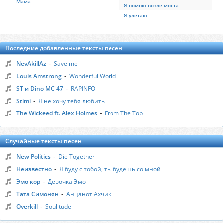
Мама
Я помню возле моста
Я улетаю
Последние добавленные тексты песен
-
NevAkillAz
Save me
-
Louis Amstrong
Wonderful World
-
ST и Dino MC 47
RAPINFO
-
Stimi
Я не хочу тебя любить
-
The Wickeed ft. Alex Holmes
From The Top
Случайные тексты песен
-
New Politics
Die Together
-
Неизвестно
Я буду с тобой, ты будешь со мной
-
Эмо кор
Девочка Эмо
-
Тата Симонян
Анцанот Ахчик
-
Overkill
Soulitude