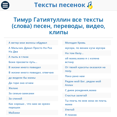
Тексты песенок
Тимур Гатиятуллин все тексты
(слова) песен, переводы, видео,
клипы
А ветер мои волосы обдувал
Молодая Кровь
А Мальчик Думал Просто На Раз
мусора, по венам куча мусора
На Два
На том балу...
А пыль в глаза
ой мама,мама я с колена
Боже просвети путь...
встану
В жизни много повидал
От твоей красоты оказался на
полу.
В жизни много повидал, отвечаю
Пока рано нам
да видели бы мамы
Рядом мой Бог, рядом мой
Да гори оно огнем
Аллах
Желаю
С днем рождения,мама
За семью-замками
Счастье залетай
За спиной
Ты плачь по мне зона не плачь
Как хорошо , что нам не нужен
мама
порошок
Улетай
Майами
Я помню