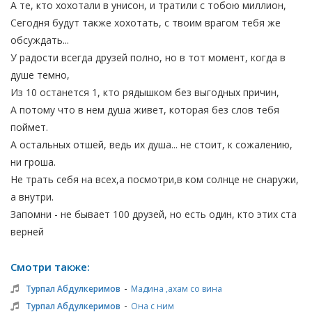
А те, кто хохотали в унисон, и тратили с тобою миллион,
Сегодня будут также хохотать, с твоим врагом тебя же
обсуждать...
У радости всегда друзей полно, но в тот момент, когда в
душе темно,
Из 10 останется 1, кто рядышком без выгодных причин,
А потому что в нем душа живет, которая без слов тебя
поймет.
А остальных отшей, ведь их душа... не стоит, к сожалению,
ни гроша.
Не трать себя на всех,а посмотри,в ком солнце не снаружи,
а внутри.
Запомни - не бывает 100 друзей, но есть один, кто этих ста
верней
Смотри также:
-
Турпал Абдулкеримов
Мадина ,ахам со вина
-
Турпал Абдулкеримов
Она с ним