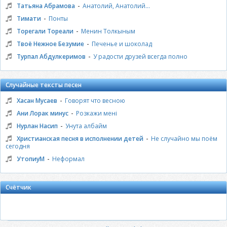
-
Татьяна Абрамова
Анатолий, Анатолий...
-
Тимати
Понты
-
Торегали Тореали
Менин Толкыным
-
Твоё Нежное Безумие
Печенье и шоколад
-
Турпал Абдулкеримов
У радости друзей всегда полно
Случайные тексты песен
-
Хасан Мусаев
Говорят что весною
-
Ани Лорак минус
Розкажи мені
-
Нурлан Насип
Унута албайм
-
Христианская песня в исполнении детей
Не случайно мы поём
сегодня
-
УтопиуМ
Неформал
Счётчик