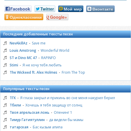
Facebook
Twitter
Мой мир
Вконтакте
Одноклассники
Google+
Последние добавленные тексты песен
-
NevAkillAz
Save me
-
Louis Amstrong
Wonderful World
-
ST и Dino MC 47
RAPINFO
-
Stimi
Я не хочу тебя любить
-
The Wickeed ft. Alex Holmes
From The Top
Популярные тексты песен
-
ТГК
Я глаза закрыл и прикинь во сне меня накурил берил
-
Тбили
Хочешь я тебя защищу от солнц
-
Твоя апрельская ложь
Опенинг 1
-
Тимур Гатиятуллин
да видели бы мамы
-
татарская
Бас кызым апипа