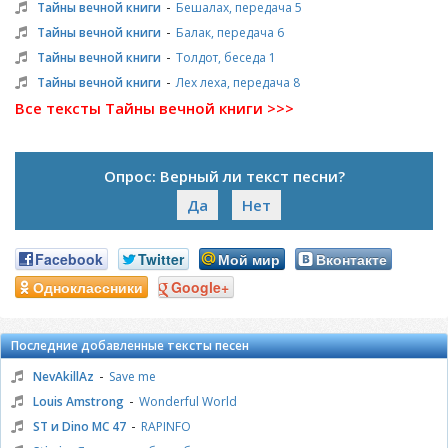
-
Тайны вечной книги
Бешалах, передача 5
-
Тайны вечной книги
Балак, передача 6
-
Тайны вечной книги
Толдот, беседа 1
-
Тайны вечной книги
Лех леха, передача 8
Все тексты Тайны вечной книги >>>
Опрос: Верный ли текст песни?
Да
Нет
Facebook
Twitter
Мой мир
Вконтакте
Одноклассники
Google+
Последние добавленные тексты песен
-
NevAkillAz
Save me
-
Louis Amstrong
Wonderful World
-
ST и Dino MC 47
RAPINFO