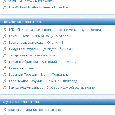
-
Stimi
Я не хочу тебя любить
-
The Wickeed ft. Alex Holmes
From The Top
Популярные тексты песен
-
ТГК
Я глаза закрыл и прикинь во сне меня накурил берил
-
Тбили
Хочешь я тебя защищу от солнц
-
Твоя апрельская ложь
Опенинг 1
-
Тимур Гатиятуллин
да видели бы мамы
-
татарская
Бас кызым апипа
-
Татьяна Абрамова
Анатолий, Анатолий...
-
Тимати
Понты
-
Торегали Тореали
Менин Толкыным
-
Твоё Нежное Безумие
Печенье и шоколад
-
Турпал Абдулкеримов
У радости друзей всегда полно
Случайные тексты песен
-
Квазары
Молниеносные Квазары