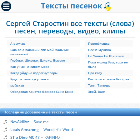
Тексты песенок
Сергей Старостин все тексты (слова)
песен, переводы, видео, клипы
А в лугах
Перепёлушка
Баю баю баюньки спи мой мальчик
Песня мужика
маленький
По Улице По Широкой
Глубоко, Широко, Далеко, Высоко
Пока молод был, горя не
Как у нас на синем море
было
Когда уйду не вздрогнут горы
Про козу
Куда летишь кукушечка
Разлилась речка быстрая
майская
Таня, Танюша
Обрядовая-Христос Воскрес Сыне Боже
Экой, Ваня
Последние добавленные тексты песен
-
NevAkillAz
Save me
-
Louis Amstrong
Wonderful World
-
ST и Dino MC 47
RAPINFO