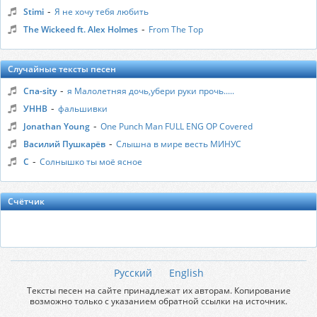
-
Stimi
Я не хочу тебя любить
-
The Wickeed ft. Alex Holmes
From The Top
Случайные тексты песен
-
Спа-sity
я Малолетняя дочь,убери руки прочь.....
-
УННВ
фальшивки
-
Jonathan Young
One Punch Man FULL ENG OP Covered
-
Василий Пушкарёв
Слышна в мире весть МИНУС
-
С
Солнышко ты моё ясное
Счётчик
Русский
English
Тексты песен на сайте принадлежат их авторам. Копирование
возможно только с указанием обратной ссылки на источник.