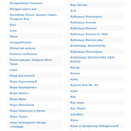
Жолдыбаева Улмекен
Жри Бичню
Жолдын шеги жок
ЖсБ
Жолобова Юлия, Ширко Павел,
Жубаныш Жексенулы
Рындина Яна
Жубаныш Асанов
Жон
Жубаныш Жексен
жонс
Жубаныш Жексен ft. Abik
Жоня
Жубаныш Жексен улы
жоодарбешим
ЖУБАНЫШ ЖЕКСЕНУЛЫ
Жопастая шлюха
Жубаныш Жексенулы -
Жопики любимые
ЖУБАНЫШ ЖЕКСЕНУЛЫ, ABIK
Жопогорящие Забрали Всех
JEKSEN
Тянок
Жугор
жора
Жужик
Жора Бакинский
жужу
Жора Коричневый
Жузеля feat Мс. Ая
Жора Кушнаренко
жузи
Жора Майкл
Жук
Жора Маяк
Жук вжух
Жора Михайлов
Жук Марія
Жора Нерсисян и Артак
жукафка
Жора Порох
Жуки
жора путеводная звезда
Жуки и профессор Лебединский
голивуда