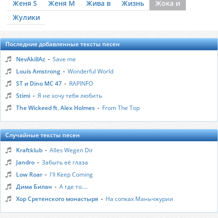
Женя S
Женя М
Жива в
Жизнь
Жока и
Жулики
Последние добавленные тексты песен
-
NevAkillAz
Save me
-
Louis Amstrong
Wonderful World
-
ST и Dino MC 47
RAPINFO
-
Stimi
Я не хочу тебя любить
-
The Wickeed ft. Alex Holmes
From The Top
Случайные тексты песен
-
Kraftklub
Alles Wegen Dir
-
Jandro
Забыть её глаза
-
Low Roar
I'll Keep Coming
-
Дима Билан
А где то....
-
Хор Сретенского монастыря
На сопках Маньчжурии