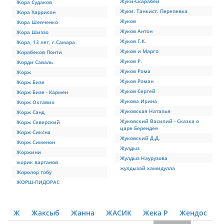
Жуки-Скарабеи
Жора Судаков
Жуки. Танкист. Перепевка
Жора Харрисон
Жуков
Жора Шевченко
Жуков Антон
Жора Шиззо
Жуков Г.К.
Жора, 13 лет, г.Самара
Жуков и Марго
Жорабеков Понти
Жуков Р.
Жорди Саваль
Жуков Рома
Жорж
Жуков Роман
Жорж Бизе
Жуков Сергей
Жорж Бизе - Кармен
Жукова Ирина
Жорж Октавио
Жуковская Наталья
Жорж Санд
Жуковский Василий - Сказка о
Жорж Северский
царе Берендее
Жорж Сиксна
Жуковский Д.Д.
Жорж Сименон
Жулдыз
Жоржини
Жулдыз Наурузова
жорик вартанов
жулдызай хамидулла
Жоролор тобу
ЖОРШ-ПИДОРАС
Ж
Жаксыб
Жанна
ЖАСИК
Жека Р
Жендос