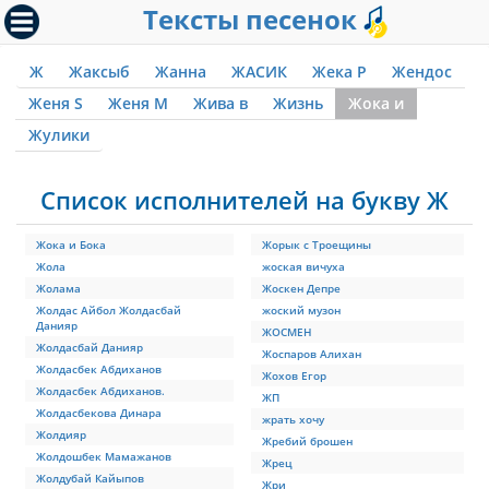
Тексты песенок
Ж
Жаксыб
Жанна
ЖАСИК
Жека Р
Жендос
Женя S
Женя М
Жива в
Жизнь
Жока и
Жулики
Список исполнителей на букву Ж
Жока и Бока
Жорык с Троещины
Жола
жоская вичуха
Жолама
Жоскен Депре
Жолдас Айбол Жолдасбай
жоский музон
Данияр
ЖОСМЕН
Жолдасбай Данияр
Жоспаров Алихан
Жолдасбек Абдиханов
Жохов Егор
Жолдасбек Абдиханов.
ЖП
Жолдасбекова Динара
жрать хочу
Жолдияр
Жребий брошен
Жолдошбек Мамажанов
Жрец
Жолдубай Кайыпов
Жри