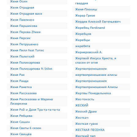
Женя Осин
гвардия
Женя Отрадная
Женя-Плохиш
Женя Отрадная васе
Жерар Гризе
Женя Павленко
Жердев Алексей Евгеньевич
Женя Паршикова
Жеребец Ferdinand
Женя Перова Zheee
Жеребцов
Женя Персик
Жеребцы
Женя Петрушенко
жеребята
Женя Пилл feat Татис
Жернеровский А.
Женя Полегкий
Жертвой Иисуса Христа, я
Женя Поликарпова
спасен от огня
Женя Поликарпова ft Stilet
Жертвоприношение
Женя Рак
жертвоприношение алисы
Женя Ранда
Жертвоприношения
Женя Ранетка
Жертвоприношения Алисы
Женя Рассказова
Жертвы Понедельника
Женя Рассказова и Марина
Жес-токость
Лизоркина
ЖЕСКИЙ
Женя Рэй и Даня Тра-та-та-та-та
Жеский Драм
Женя Рябцева
Жесткач
Женя Сашин
Жесткая гуано
Женя Сваты 6 сезон
ЖЕСТКАЯ ПЕСЕНКА
Женя Свищёв
Жесткий тип