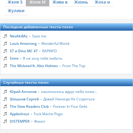
Женя S
Женя М
Жива в
Жизнь
Жока и
Жулики
Последние добавленные тексты песен
-
NevAkillAz
Save me
-
Louis Amstrong
Wonderful World
-
ST и Dino MC 47
RAPINFO
-
Stimi
Я не хочу тебя любить
-
The Wickeed ft. Alex Holmes
From The Top
Случайные тексты песен
-
Юрий Антонов
наклонилось вдруг небо ниже...
-
Шишков Сергей
Давай Никогда Не Ссориться
-
The Slow Readers Club
Forever In Your Debt
-
Appleshout
Fuck Macho Pogo
-
DISTEMPER
Факел