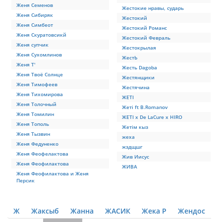
Женя Семенов
Жестокие нравы, сударь
Женя Сибиряк
Жестокий
Женя Симбеот
Жестокий Романс
Женя Скуратовсикй
Жестокий Февраль
Женя супчик
Жестокрылая
Женя Сухомлинов
ЖестЬ
Женя Т'
Жесть Dagoba
Женя Твоё Солнце
Жестянщики
Женя Тимофеев
Жестячина
Женя Тихомирова
ЖЕТI
Женя Толочный
Жетi ft B.Romanov
Женя Томилин
ЖЕТІ x De LaCure x HIRO
Женя Тополь
Жетім кыз
Женя Тызвин
жеха
Женя Федуненко
жздщшг
Женя Феофелактова
Жив Иисус
Женя Феофилактова
ЖИВА
Женя Феофилактова и Женя
Персик
Ж
Жаксыб
Жанна
ЖАСИК
Жека Р
Жендос