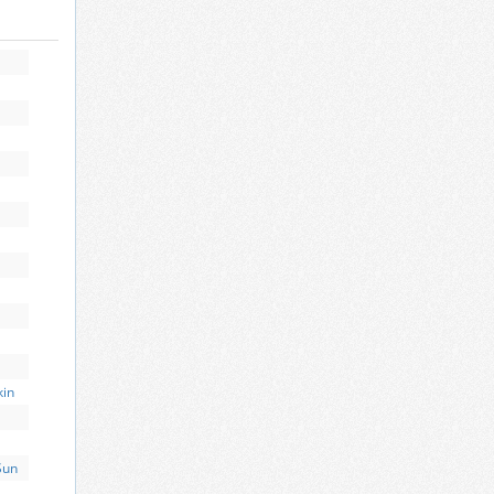
kin
Sun