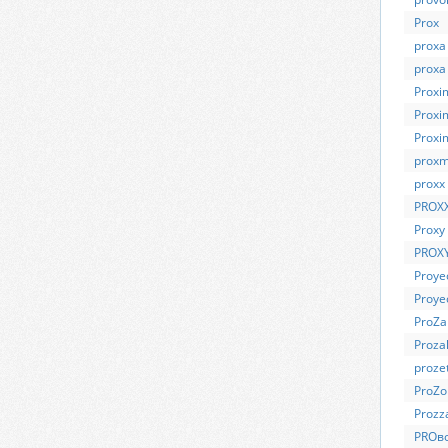
Prox
proxa
proxa 
Proxi
Proxi
Proxi
prox
proxx 
PROX
Proxy
PROXY
Proye
Proye
ProZa
Proza
proze
ProZo
Prozz
PROв