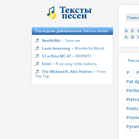
Главн
Последние добавленные тексты песен
А
Б
A
B
-
NevAkillAz
Save me
-
Louis Amstrong
Wonderful World
-
ST и Dino MC 47
RAPINFO
Текст
-
Stimi
Я не хочу тебя любить
-
The Wickeed ft. Alex Holmes
From
P
P
The Top
Pat A
Perfe
Pietr
Poets
Prism
Pyra