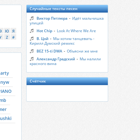
Случайные тексты песен
-
Виктор Петлюра
Идёт мальчишка
улицей
-
Hot Chip
Look At Where We Are
Э
Ю
Я
Y
Z
#
-
В. Цой
Мы хотим танцевать -
Кирилл Думский ремикс
-
BEZ 15-ti DWA
Объясни же мне
-
Александр Градский
Мы налили
красного вина
arty
Счётчик
nnyw
PIANO
umb
mer
ushki