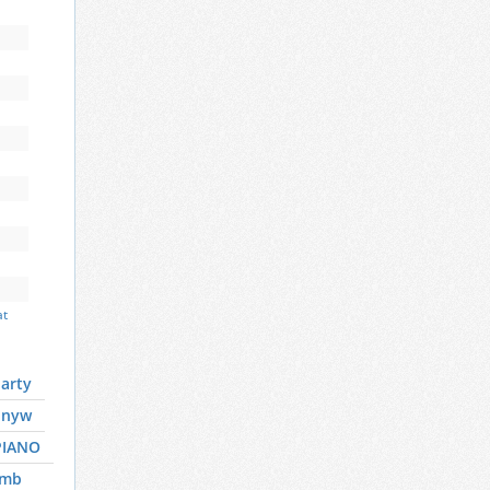
at
arty
nnyw
PIANO
umb