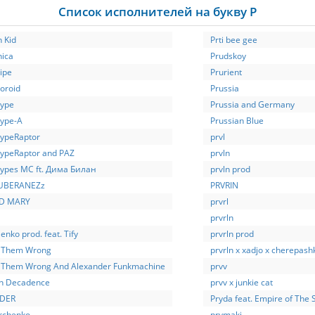
Список исполнителей на букву P
 Kid
Prti bee gee
nica
Prudskoy
ipe
Prurient
oroid
Prussia
type
Prussia and Germany
type-A
Prussian Blue
typeRaptor
prvl
typeRaptor and PAZ
prvln
types MC ft. Дима Билан
prvln prod
UBERANEZz
PRVRIN
D MARY
prvrl
prvrln
enko prod. feat. Tify
prvrln prod
 Them Wrong
prvrln x xadjo x cherepash
 Them Wrong And Alexander Funkmachine
prvv
n Decadence
prvv x junkie cat
IDER
Pryda feat. Empire of The 
rchenko
prymaki