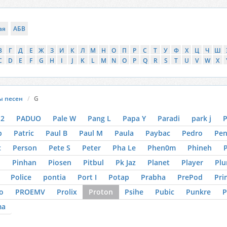
ая
АБВ
В
Г
Д
Е
Ж
З
И
К
Л
М
Н
О
П
Р
С
Т
У
Ф
Х
Ц
Ч
Ш
C
D
E
F
G
H
I
J
K
L
M
N
O
P
Q
R
S
T
U
V
W
X
ы песен
G
2
PADUO
Pale W
Pang L
Papa Y
Paradi
park j
P
p
Patric
Paul B
Paul M
Paula
Paybac
Pedro
Pe
c
Person
Pete S
Peter
Pha Le
Phen0m
Phineh
o
Pinhan
Piosen
Pitbul
Pk Jaz
Planet
Player
Pl
Police
pontia
Port I
Potap
Prabha
PrePod
Pri
o
PROEMV
Prolix
Proton
Psihe
Pubic
Punkre
P
ma