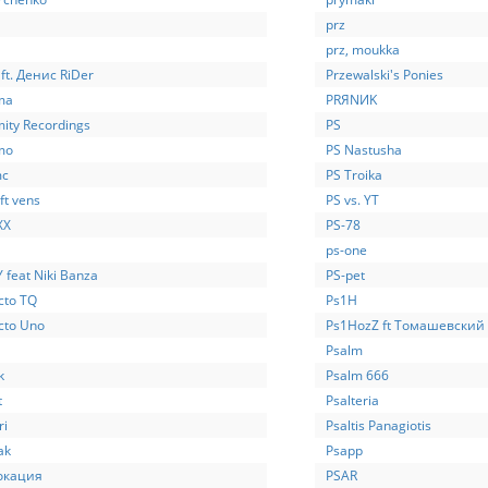
prz
prz, moukka
ft. Денис RiDer
Przewalski's Ponies
ma
PRЯNИK
mity Recordings
PS
mo
PS Nastusha
mc
PS Troika
ft vens
PS vs. YT
XX
PS-78
ps-one
 feat Niki Banza
PS-pet
cto TQ
Ps1H
cto Uno
Ps1HozZ ft Томашевский
Psalm
k
Psalm 666
t
Psalteria
ri
Psaltis Panagiotis
ak
Psapp
окация
PSAR