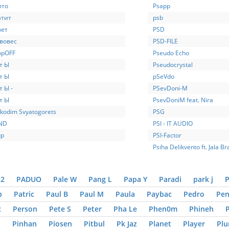
ито
Psaрр
атит
psb
вет
PSD
вовес
PSD-FILE
орOFF
Pseudo Echo
т Ы
Pseudocrystal
т Ы
pSeVdo
т Ы -
PSevDoni-M
т Ы
PsevDoniM feat. Nira
ikodim Svyatogorets
PSG
ND
PSI - IT AUDIO
up
PSI-Factor
Psiha Delikvento ft. Jala Br
2
PADUO
Pale W
Pang L
Papa Y
Paradi
park j
P
p
Patric
Paul B
Paul M
Paula
Paybac
Pedro
Pe
c
Person
Pete S
Peter
Pha Le
Phen0m
Phineh
o
Pinhan
Piosen
Pitbul
Pk Jaz
Planet
Player
Pl