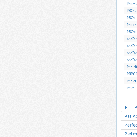
ProЖ
PROк
PROс
Proти
PROх
proЭк
proЭк
proЭк
proЭк
Prp N
PRPG
Prplc
PrSt
P
P
Pat A
Perfe
Pietr