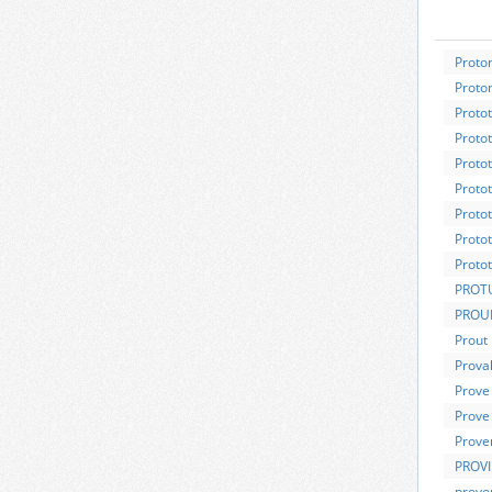
Proton
Proto
Protot
Protot
Proto
Proto
Proto
Proto
Proto
PROT
PROU
Prout
Proval
Prove
Prove
Prove
PROV
provo