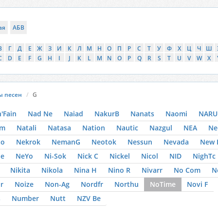
ая
АБВ
В
Г
Д
Е
Ж
З
И
К
Л
М
Н
О
П
Р
С
Т
У
Ф
Х
Ц
Ч
Ш
C
D
E
F
G
H
I
J
K
L
M
N
O
P
Q
R
S
T
U
V
W
X
ы песен
G
n'Fain
Nad Ne
Naiad
NakurB
Nanats
Naomi
NAR
im
Natali
Natasa
Nation
Nautic
Nazgul
NEA
Ne
to
Nekrok
NemanG
Neotok
Nessun
Nevada
New 
Se
NeYo
Ni-Sok
Nick C
Nickel
Nicol
NID
NighTc
Nikita
Nikola
Nina H
Nino R
Nivarr
No Com
N
r
Noize
Non-Ag
Nordfr
Northu
NoTime
Novi F
s
Number
Nutt
NZV Be