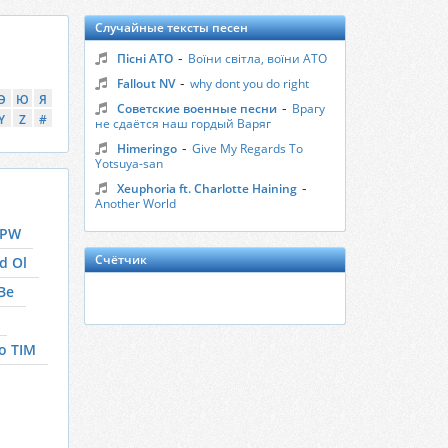
Случайные тексты песен
-
Пісні АТО
Воїни світла, воїни АТО
-
Fallout NV
why dont you do right
Э
Ю
Я
-
Советские военные песни
Врагу
Y
Z
#
не сдаётся наш гордый Варяг
-
Himeringo
Give My Regards To
Yotsuya-san
-
Xeuphoria ft. Charlotte Haining
Another World
UPW
Счётчик
d Ol
Be
o TIM