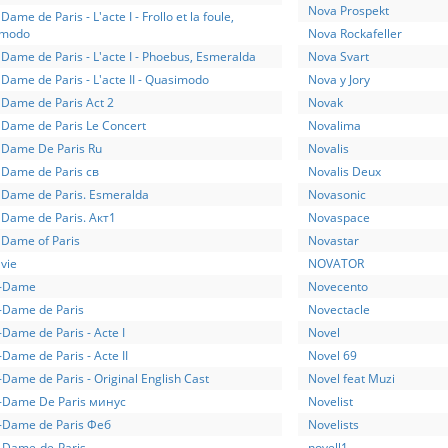
Nova Prospekt
Dame de Paris - L'acte I - Frollo et la foule,
imodo
Nova Rockafeller
Dame de Paris - L'acte I - Phoebus, Esmeralda
Nova Svart
Dame de Paris - L'acte II - Quasimodo
Nova y Jory
 Dame de Paris Act 2
Novak
 Dame de Paris Le Concert
Novalima
 Dame De Paris Ru
Novalis
 Dame de Paris св
Novalis Deux
 Dame de Paris. Esmeralda
Novasonic
 Dame de Paris. Акт1
Novaspace
 Dame of Paris
Novastar
vie
NOVATOR
e-Dame
Novecento
-Dame de Paris
Novectacle
Dame de Paris - Acte I
Novel
Dame de Paris - Acte II
Novel 69
Dame de Paris - Original English Cast
Novel feat Muzi
-Dame De Paris минус
Novelist
-Dame de Paris Феб
Novelists
-Dame-de-Paris
novell1