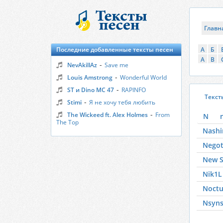
Главн
Последние добавленные тексты песен
А
Б
A
B
-
NevAkillAz
Save me
-
Louis Amstrong
Wonderful World
-
ST и Dino MC 47
RAPINFO
Текст
-
Stimi
Я не хочу тебя любить
-
The Wickeed ft. Alex Holmes
From
N
The Top
Nash
Nego
New 
Nik1L
Noctu
Nsyn