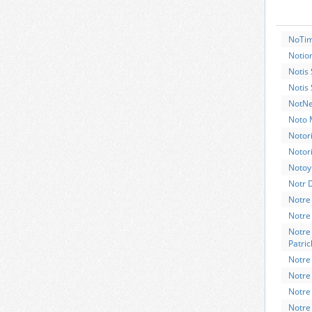
NoTim
Notio
Notis 
Notis
NotNe
Noto 
Notori
Notor
Notoy
Notr 
Notre
Notre
Notre
Patric
Notre
Notre
Notre
Notre 