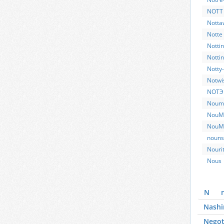
NOTT
Notta
Notte 
Nottin
Notti
Notty
Notwi
NOTЭ
Noum
NouM
NouMo
nouns
Nouri
Nous
N
Nash
Nego