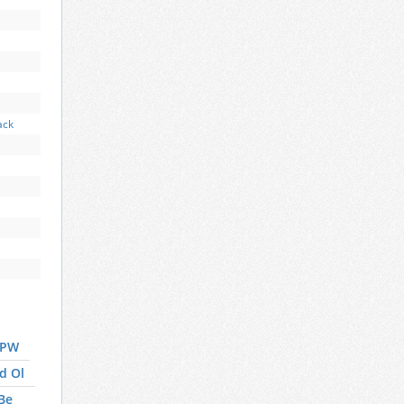
ack
UPW
d Ol
Be