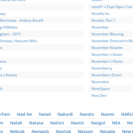
novell1 x Ещё Один Сон
way
Novella Inc.
Illuminata - Andrea Bocelli
Novella. Part 1.
g Hillbillies
November
ngham - 2015
November Blessing
-Sempai, Hatsune Miku
November Dressed In Bl
st
November Novelet
November's Doom
ena
November's Flame
o
Novemberry
 x Konsta
Novembers Doom
Novembre
th
NoveSpace
Novi Den'
n'Fain
Nad Ne
Naiad
NakurB
Nanats
Naomi
NAR
im
Natali
Natasa
Nation
Nautic
Nazgul
NEA
Ne
to
Nekrok
NemanG
Neotok
Nessun
Nevada
New 