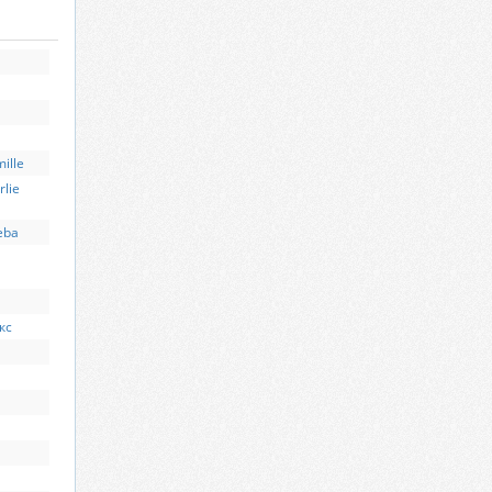
ille
rlie
eba
кс