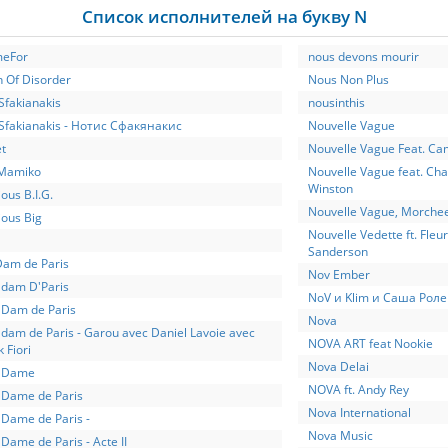
Список исполнителей на букву N
eFor
nous devons mourir
n Of Disorder
Nous Non Plus
Sfakianakis
nousinthis
 Sfakianakis - Нотис Сфакянакис
Nouvelle Vague
t
Nouvelle Vague Feat. Cam
Mamiko
Nouvelle Vague feat. Cha
Winston
ous B.I.G.
Nouvelle Vague, Morche
ious Big
Nouvelle Vedette ft. Fleur
Sanderson
Dam de Paris
Nov Ember
 dam D'Paris
NoV и Klim и Саша Роле
 Dam de Paris
Nova
 dam de Paris - Garou avec Daniel Lavoie avec
NOVA ART feat Nookie
k Fiori
Nova Delai
 Dame
NOVA ft. Andy Rey
 Dame de Paris
Nova International
 Dame de Paris -
Nova Music
Dame de Paris - Acte II