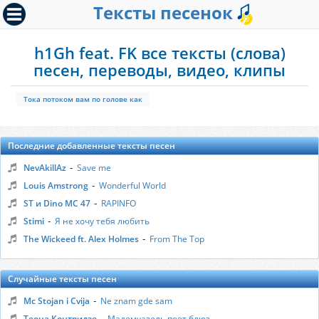
Тексты песенок
h1Gh feat. FK все тексты (слова)
песен, переводы, видео, клипы
Тока потоком вам по голове как
Последние добавленные тексты песен
-
NevAkillAz
Save me
-
Louis Amstrong
Wonderful World
-
ST и Dino MC 47
RAPINFO
-
Stimi
Я не хочу тебя любить
-
The Wickeed ft. Alex Holmes
From The Top
Случайные тексты песен
-
Mc Stojan i Cvija
Ne znam gde sam
-
Теона Контридзе
Мадемуазель поет блюз