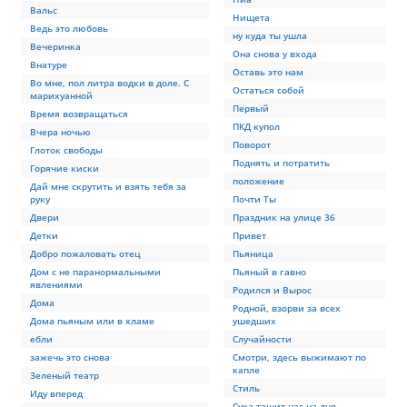
Вальс
Нищета
Ведь это любовь
ну куда ты ушла
Вечеринка
Она снова у входа
Внатуре
Оставь это нам
Во мне, пол литра водки в доле. С
Остаться собой
марихуанной
Первый
Время возвращаться
ПКД купол
Вчера ночью
Поворот
Глоток свободы
Поднять и потратить
Горячие киски
положение
Дай мне скрутить и взять тебя за
руку
Почти Ты
Двери
Праздник на улице 36
Детки
Привет
Добро пожаловать отец
Пьяница
Дом с не паранормальными
Пьяный в гавно
явлениями
Родился и Вырос
Дома
Родной, взорви за всех
Дома пьяным или в хламе
ушедших
ебли
Случайности
зажечь это снова
Смотри, здесь выжимают по
капле
Зеленый театр
Стиль
Иду вперед
Сука тащит нас на дно