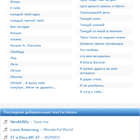
Интро
суки деньги шмаль и бухло
К тебе
Сумашедший день
каждый твой вдох.
Танцуй сама
каждый третий твой
Танцуй самной
Как сегодня
Танцуй со мной в темноте
Коньяк
Твои Глаза на заднем плане
космос
Шевели своим туловищем
Космос ft. Charusha
Это любовь
Ламбада
это моя вечеринка
Лед
Я блюю Bacardi
Лети
Я валяю дурака во имя
Летим
интереса
Локоны
Я дарю стиль
ЛУЧШЕ ...Я вижу тебя
Я не улыбаюсь
изнутри...Меня не удивить...
Я хочу к тебе...
Последние добавленные тексты песен
-
NevAkillAz
Save me
-
Louis Amstrong
Wonderful World
-
ST и Dino MC 47
RAPINFO