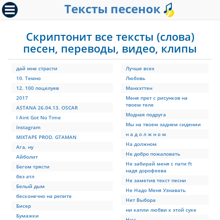
Тексты песенок
Скриптонит все тексты (слова)
песен, переводы, видео, клипы
дай мне страсти
Лучше всех
10. Темно
Любовь
12. 100 поцелуев
Манхэттен
2017
Меня прет с рисунков на
твоем теле
ASTANA 26.04.13. OSCAR
Модная подруга
I Aint Got No Time
Мы на твоем заднем сидении
Instagram
н а д о л ж н о м
MIXTAPE PROD. GTAMAN
На должном
Ага, ну
Не добро пожаловать
Айболит
Не забирай меня с пати ft
Бегом трясти
надя дорофеева
без атл
Не заметив текст песни
Белый дым
Не Надо Меня Узнавать
бесконечно на репите
Нет Выбора
Бисер
ни капли любви к этой суке
Бумажки
Ниа