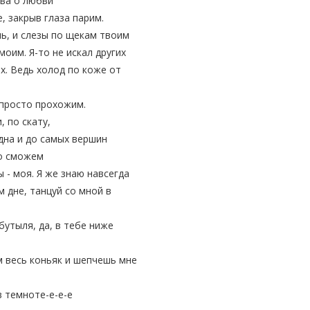
ова о любви
, закрыв глаза парим.
ь, и слезы по щекам твоим
моим. Я-то не искал других
их. Ведь холод по коже от
 просто прохожим.
, по скату,
дна и до самых вершин
о сможем
 - моя. Я же знаю навсегда
м дне, танцуй со мной в
бутыля, да, в тебе ниже
 весь коньяк и шепчешь мне
в темноте-е-е-е