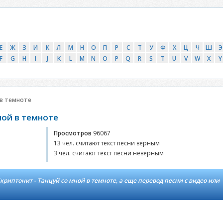
Е
Ж
З
И
К
Л
М
Н
О
П
Р
С
Т
У
Ф
Х
Ц
Ч
Ш
Э
F
G
H
I
J
K
L
M
N
O
P
Q
R
S
T
U
V
W
X
Y
 в темноте
ной в темноте
Просмотров
96067
13 чел. считают текст песни верным
3 чел. считают текст песни неверным
риптонит - Танцуй со мной в темноте, а еще перевод песни с видео или