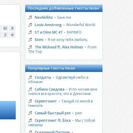
Последние добавленные тексты песен
-
NevAkillAz
Save me
-
Louis Amstrong
Wonderful World
Ю
Я
-
ST и Dino MC 47
RAPINFO
Z
#
-
Stimi
Я не хочу тебя любить
-
The Wickeed ft. Alex Holmes
From
The Top
Популярные тексты песен
-
Солдаты
Здравствуй небо в
облаках
-
Сабина Саидова
И по ночам мне
снится вся красота, что в Дагестане
-
Скриптонит
Танцуй со мной в
темноте
-
Самый быстрый рэп
реп
-
Скриптонит ft. Ёлка
Мы с тобой
связаны
-
Сказочный Патруль