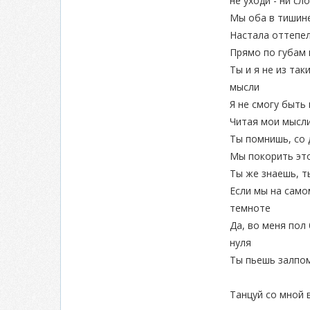
не уходи - ни сл
Мы оба в тишине
Настала оттепел
Прямо по губам 
Ты и я не из так
мысли
Я не смогу быть
Читая мои мысли
Ты помнишь, со 
Мы покорить эт
Ты же знаешь, ты
Если мы на само
темноте
Да, во меня пол 
нуля
Ты пьешь залпом
Танцуй со мной 