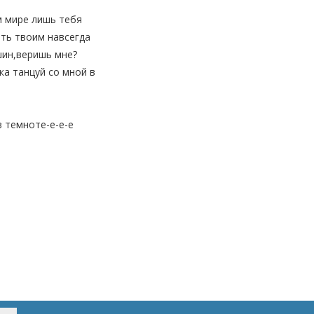
м мире лишь тебя
ть твоим навсегда
шин,веришь мне?
ка танцуй со мной в
в темноте-е-е-е