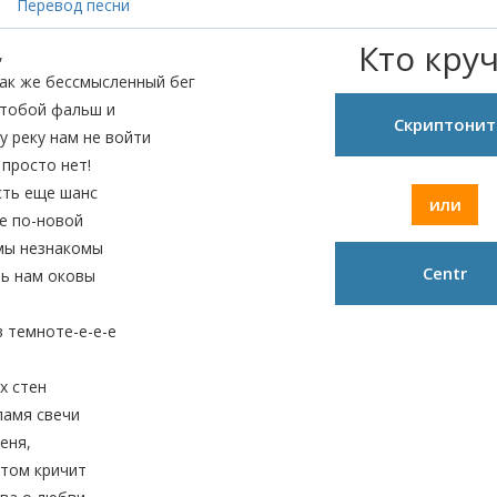
Перевод песни
Кто кру
,
ак же бессмысленный бег
 тобой фальш и
Скриптонит
у реку нам не войти
 просто нет!
сть еще шанс
или
е по-новой
мы незнакомы
Centr
ть нам оковы
в темноте-е-е-е
х стен
ламя свечи
еня,
атом кричит