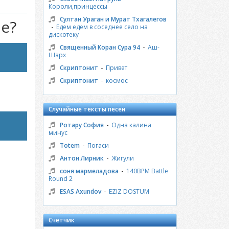
Короли,принцессы
Султан Ураган и Мурат Тхагалегов
че?
-
Едем едем в соседнее село на
дискотеку
-
Священный Коран Сура 94
Аш-
Шарх
-
Скриптонит
Привет
-
Скриптонит
космос
Случайные тексты песен
-
Ротару София
Одна калина
минус
-
Totem
Погаси
-
Антон Лирник
Жигули
-
соня мармеладова
140BPM Battle
Round 2
-
ESAS Axundov
EZIZ DOSTUM
Счётчик