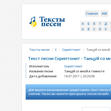
Главная
АБВ
А
Б
В
Г
Д
A
B
C
D
E
Тексты песен
С
Скриптонит
Танцуй со мной
Текст песни Скриптонит - Танцуй со м
Исполнитель
Скриптонит
Название песни
Танцуй со мной в темноте
Дата добавления
18.07.2017 | 20:20:06
Для вашего ознакомления предоставлен текст песни Ск
клипом. Также вы можете прослушать песню онлайн