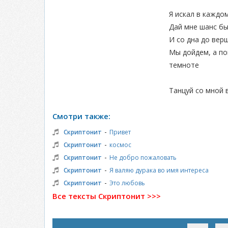
Я искал в каждо
Дай мне шанс бы
И со дна до вер
Мы дойдем, а по
темноте
Танцуй со мной 
Смотри также:
-
Скриптонит
Привет
-
Скриптонит
космос
-
Скриптонит
Не добро пожаловать
-
Скриптонит
Я валяю дурака во имя интереса
-
Скриптонит
Это любовь
Все тексты Скриптонит >>>