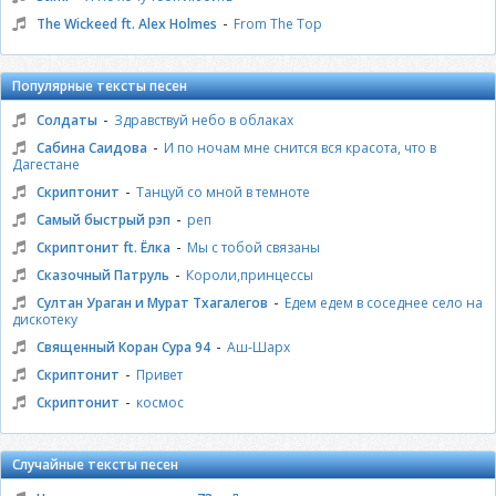
-
The Wickeed ft. Alex Holmes
From The Top
Популярные тексты песен
-
Солдаты
Здравствуй небо в облаках
-
Сабина Саидова
И по ночам мне снится вся красота, что в
Дагестане
-
Скриптонит
Танцуй со мной в темноте
-
Самый быстрый рэп
реп
-
Скриптонит ft. Ёлка
Мы с тобой связаны
-
Сказочный Патруль
Короли,принцессы
-
Султан Ураган и Мурат Тхагалегов
Едем едем в соседнее село на
дискотеку
-
Священный Коран Сура 94
Аш-Шарх
-
Скриптонит
Привет
-
Скриптонит
космос
Случайные тексты песен