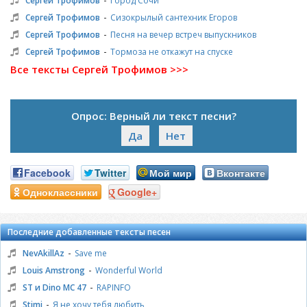
Сергей Трофимов
Город Сочи
-
Сергей Трофимов
Сизокрылый сантехник Егоров
-
Сергей Трофимов
Песня на вечер встреч выпускников
-
Сергей Трофимов
Тормоза не откажут на спуске
Все тексты Сергей Трофимов >>>
Опрос: Верный ли текст песни?
Да
Нет
Facebook
Twitter
Мой мир
Вконтакте
Одноклассники
Google+
Последние добавленные тексты песен
-
NevAkillAz
Save me
-
Louis Amstrong
Wonderful World
-
ST и Dino MC 47
RAPINFO
-
Stimi
Я не хочу тебя любить