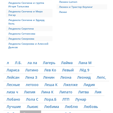
Люмен Lumen
Людмила Сенчина и группа
Игоря Талькова
Люмен и Трактор боулинг
Людмила Сенчина и Миро
Люми
Унгар
Людмила Сенчина и Эдуард
Хиль
Людмила Сиротина
Людмила Ситникова
Людмила Смирнова
Людмила Смирнова и Алексей
Дьяков
л
Л.Б.
ла ла
Лагерь
Лайма
Лана М
Лариса
Латино
Лев Ко
Левый
Лёд 9
Лейсан
Лена З
Ленин
Леона
Леонид
Лепс,
Лесные
летооо
Леша К
Лжелже
Лидия
лиза ч
Лилия
Лина К
Липато
Литва
Лия
Лобано
Лола С
Лора.Б
ЛТП
Лунар
Лучшие
Льюис
Любима
Люблю
Любовь