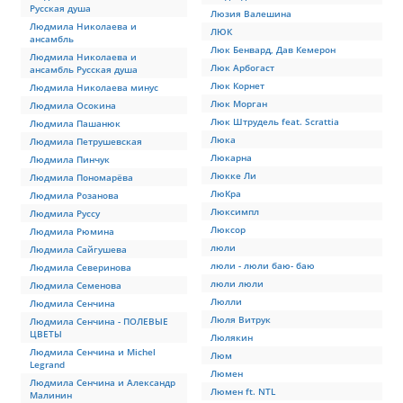
Русская душа
Люзия Валешина
Людмила Николаева и
ЛЮК
ансамбль
Люк Бенвард, Дав Кемерон
Людмила Николаева и
Люк Арбогаст
ансамбль Русская душа
Люк Корнет
Людмила Николаева минус
Люк Морган
Людмила Осокина
Люк Штрудель feat. Scrattia
Людмила Пашанюк
Люка
Людмила Петрушевская
Люкарна
Людмила Пинчук
Люкке Ли
Людмила Пономарёва
ЛюКра
Людмила Розанова
Люксимпл
Людмила Руссу
Люксор
Людмила Рюмина
люли
Людмила Сайгушева
люли - люли баю- баю
Людмила Северинова
люли люли
Людмила Семенова
Люлли
Людмила Сенчина
Люля Витрук
Людмила Сенчина - ПОЛЕВЫЕ
ЦВЕТЫ
Люлякин
Людмила Сенчина и Michel
Люм
Legrand
Люмен
Людмила Сенчина и Александр
Люмен ft. NTL
Малинин