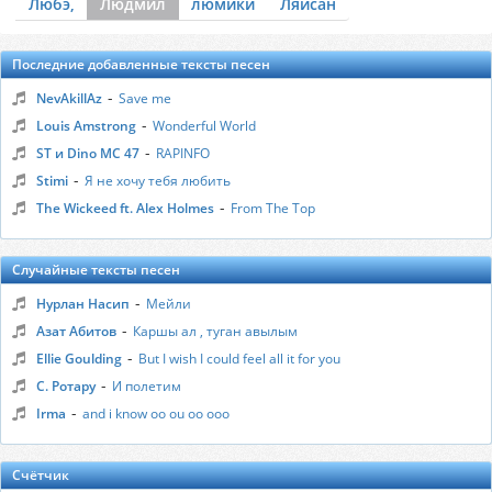
Любэ,
Людмил
люмики
Ляйсан
Последние добавленные тексты песен
-
NevAkillAz
Save me
-
Louis Amstrong
Wonderful World
-
ST и Dino MC 47
RAPINFO
-
Stimi
Я не хочу тебя любить
-
The Wickeed ft. Alex Holmes
From The Top
Случайные тексты песен
-
Нурлан Насип
Мейли
-
Азат Абитов
Каршы ал , туган авылым
-
Ellie Goulding
But I wish I could feel all it for you
-
С. Ротару
И полетим
-
Irma
and i know oo ou oo ooo
Счётчик