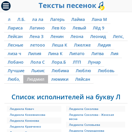
Тексты песенок
л
Л.Б.
ла ла
Лагерь
Лайма
Лана М
Лариса
Латино
Лев Ко
Левый
Лёд 9
Лейсан
Лена З
Ленин
Леона
Леонид
Лепс,
Лесные
летооо
Леша К
Лжелже
Лидия
лиза ч
Лилия
Лина К
Липато
Литва
Лия
Лобано
Лола С
Лора.Б
ЛТП
Лунар
Лучшие
Льюис
Любима
Люблю
Любовь
Любэ,
Людмил
люмики
Ляйсан
Список исполнителей на букву Л
Людмила Ковач
Людмила Соколова
Людмила Кожевникова
Людмила Соколова - Женская
весна
Людмила Кононова
Людмила Соловьева
Людмила Кравченко
Людмила Спиридонова