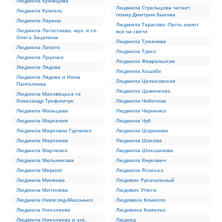
Людмила Кузнецова
Людмила Стрельцова читает
Людмила Кункель
поэму Дмитрия Быкова
Людмила Ларина
Людмила Тарасова -Пусть знают
Людмила Легостаева, муз. и сл.
все на свети
Олега Зацепина
Людмила Туманова
Людмила Лопато
Людмила Турко
Людмила Луценко
Людмила Февральская
Людмила Лядова
Людмила Хошаба
Людмила Лядова и Нина
Людмила Целиковская
Пантелеева
Людмила Цывенкова
Людмила Маковецька та
Олександр Трофимчук
Людмила Чеботина
Людмила Мальцева
Людмила Черненко
Людмила Маркелия
Людмила Чуб
Людмила Марковна Гурченко
Людмила Шаронова
Людмила Мархиева
Людмила Шахова
Людмила Марченко
Людмила Шикшанова
Людмила Мельникова
Людмила Янукович
Людмила Мерилл
Людмила Ясінська
Людмила Минеева
Людовик Рукасильный
Людмила Митилёва
Людовик Утюги
Людмила Невзгляд-Махонько
Людовика Комелло
Людмила Николаева
Людовика Комельо
Людмила Николаева и анс.
Людоед