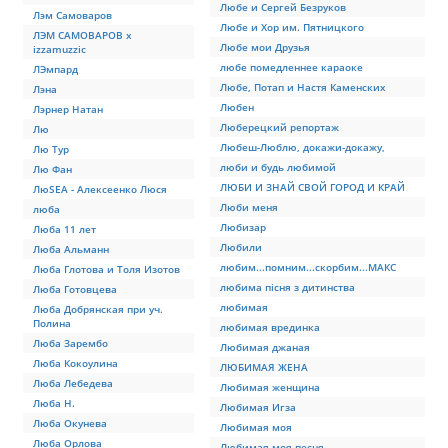
Любе и Сергей Безруков
Лэм Самоваров
Любе и Хор им. Пятницкого
ЛЭМ САМОВАРОВ x
Любе мои Друзья
izzamuzzic
любе помедленнее караоке
ЛЭмпард
Любе, Потап и Настя Каменских
Лэна
Любен
Лэрнер Натан
Люберецкий репортаж
Лю
Любеш-Люблю, докажи-докажу,
Лю Тур
люби и будь любимой
Лю Фан
ЛЮБИ И ЗНАЙ СВОЙ ГОРОД И КРАЙ
ЛюSEA - Алексеенко Люся
Люби меня
люба
Любизар
Люба 11 лет
Любили
Люба Альманн
любим...помним...скорбим...МАКС
Люба Глотова и Толя Изотов
любима пісня з дитинства
Люба Готовцева
любимая
Люба Добрянская при уч.
Полина
любимая врединка
Люба Зарембо
Любимая джаная
Люба Кокоулина
ЛЮБИМАЯ ЖЕНА
Люба Лебедева
Любимая женщина
Люба Н.
Любимая Игза
Люба Окунева
Любимая моя
Люба Орлова
Любимая моя песня