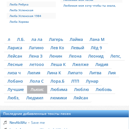
Люба Рябуха
Любимая моя хочу чтобы ты знала,
Люба Успенская
Люба Успенская 1984
Люба Хорева
л
Л.Б.
ла ла
Лагерь
Лайма
Лана М
Лариса
Латино
Лев Ко
Левый
Лёд 9
Лейсан
Лена З
Ленин
Леона
Леонид
Лепс,
Лесные
летооо
Леша К
Лжелже
Лидия
лиза ч
Лилия
Лина К
Липато
Литва
Лия
Лобано
Лола С
Лора.Б
ЛТП
Лунар
Лучшие
Льюис
Любима
Люблю
Любовь
Любэ,
Людмил
люмики
Ляйсан
Последние добавленные тексты песен
-
NevAkillAz
Save me