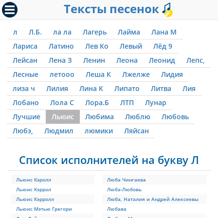
Тексты песенок
л
Л.Б.
ла ла
Лагерь
Лайма
Лана М
Лариса
Латино
Лев Ко
Левый
Лёд 9
Лейсан
Лена З
Ленин
Леона
Леонид
Лепс,
Лесные
летооо
Леша К
Лжелже
Лидия
лиза ч
Лилия
Лина К
Липато
Литва
Лия
Лобано
Лола С
Лора.Б
ЛТП
Лунар
Лучшие
Льюис
Любима
Люблю
Любовь
Любэ,
Людмил
люмики
Ляйсан
Список исполнителей на букву Л
Льюис Кэролл
Люба Чингаева
Льюис Кэррол
Люба-Любовь
Льюис Кэрролл
Люба, Наталия и Андрей Алексеевы
Льюис Мэтью Грегори
Любава