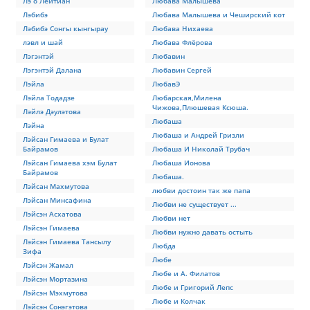
Лэ о Лейтиан
Любава Малышева
Лэбибэ
Любава Малышева и Чеширский кот
Лэбибэ Сонгы кынгырау
Любава Нихаева
лэвл и шай
Любава Флёрова
Лэгэнтэй
Любавин
Лэгэнтэй Далана
Любавин Сергей
Лэйла
ЛюбавЭ
Лэйла Тодадзе
Любарская,Милена
Чижова,Плюшевая Ксюша.
Лэйлэ Дэулэтова
Любаша
Лэйна
Любаша и Андрей Гризли
Лэйсан Гимаева и Булат
Байрамов
Любаша И Николай Трубач
Лэйсан Гимаева хэм Булат
Любаша Ионова
Байрамов
Любаша.
Лэйсан Махмутова
любви достоин так же папа
Лэйсан Минсафина
Любви не существует ...
Лэйсэн Асхатова
Любви нет
Лэйсэн Гимаева
Любви нужно давать остыть
Лэйсэн Гимаева Тансылу
Любда
Зифа
Любе
Лэйсэн Жамал
Любе и А. Филатов
Лэйсэн Мортазина
Любе и Григорий Лепс
Лэйсэн Мэхмутова
Любе и Колчак
Лэйсэн Сонэгэтова