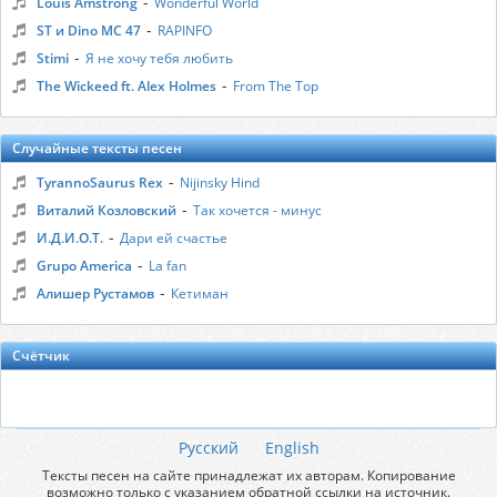
-
Louis Amstrong
Wonderful World
-
ST и Dino MC 47
RAPINFO
-
Stimi
Я не хочу тебя любить
-
The Wickeed ft. Alex Holmes
From The Top
Случайные тексты песен
-
TyrannoSaurus Rex
Nijinsky Hind
-
Виталий Козловский
Так хочется - минус
-
И.Д.И.О.Т.
Дари ей счастье
-
Grupo America
La fan
-
Алишер Рустамов
Кетиман
Счётчик
Русский
English
Тексты песен на сайте принадлежат их авторам. Копирование
возможно только с указанием обратной ссылки на источник.