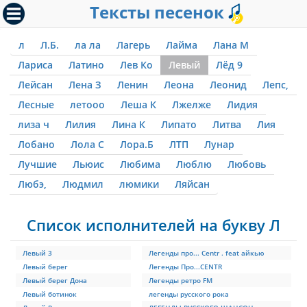
Тексты песенок
л
Л.Б.
ла ла
Лагерь
Лайма
Лана М
Лариса
Латино
Лев Ко
Левый
Лёд 9
Лейсан
Лена З
Ленин
Леона
Леонид
Лепс,
Лесные
летооо
Леша К
Лжелже
Лидия
лиза ч
Лилия
Лина К
Липато
Литва
Лия
Лобано
Лола С
Лора.Б
ЛТП
Лунар
Лучшие
Льюис
Любима
Люблю
Любовь
Любэ,
Людмил
люмики
Ляйсан
Список исполнителей на букву Л
Левый 3
Легенды про... Centr . feat айкью
Левый берег
Легенды Про...CENTR
Левый берег Дона
Легенды ретро FM
Левый ботинок
легенды русского рока