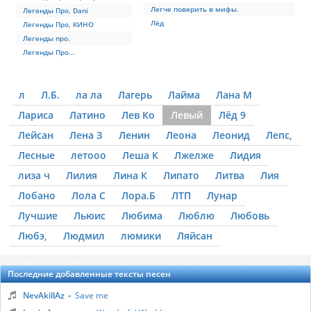
Легче поверить в мифы.
Легенды Про, Dani
Лёд
Легенды Про, КИНО
Легенды про.
Легенды Про...
л
Л.Б.
ла ла
Лагерь
Лайма
Лана М
Лариса
Латино
Лев Ко
Левый
Лёд 9
Лейсан
Лена З
Ленин
Леона
Леонид
Лепс,
Лесные
летооо
Леша К
Лжелже
Лидия
лиза ч
Лилия
Лина К
Липато
Литва
Лия
Лобано
Лола С
Лора.Б
ЛТП
Лунар
Лучшие
Льюис
Любима
Люблю
Любовь
Любэ,
Людмил
люмики
Ляйсан
Последние добавленные тексты песен
-
NevAkillAz
Save me