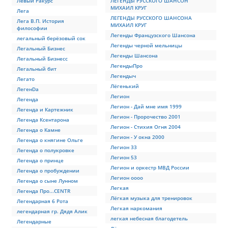
Левый Ракурс
ЛЕГЕНДЫ РУССКОГО ШАНСОН
МИХАИЛ КРУГ
Лега
ЛЕГЕНДЫ РУССКОГО ШАНСОНА
Лега В.П. История
МИХАИЛ КРУГ
философии
Легенды Французского Шансона
легальный берёзовый сок
Легенды черной мельницы
Легальный Бизнес
Легенды Шансона
Легальный Бизнесс
ЛегендыПро
Легальный бит
Легендыч
Легато
Лёгенький
ЛегенDа
Легион
Легенда
Легион - Дай мне имя 1999
Легенда и Картежник
Легион - Пророчество 2001
Легенда Ксентарона
Легион - Стихия Огня 2004
Легенда о Камне
Легион - У окна 2000
Легенда о княгине Ольге
Легион 33
Легенда о полукровке
Легион 53
Легенда о принце
Легион и оркестр МВД России
Легенда о пробуждении
Легион оооо
Легенда о сыне Лунном
Легкая
Легенда Про...CENTR
Лёгкая музыка для тренировок
Легендарная 6 Рота
Легкая наркомания
легендарная гр. Дядя Алик
легкая небесная благодетель
Легендарные