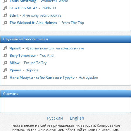
-
Louis Amstrong
Wonderful World
-
ST и Dino MC 47
RAPINFO
-
Stimi
Я не хочу тебя любить
-
The Wickeed ft. Alex Holmes
From The Top
Случайные тексты песен
-
ЯрмаК
Чувства повисли на тонкой нитке
-
Bury Tomorrow
You And I
-
Milow
Excuse To Try
-
Ураїна
Вороги
-
Нана Мизуки - сэйю Хинаты и Гуруко
Astrogation
Счётчик
Русский
English
Тексты песен на сайте принадлежат их авторам. Копирование
возможно только с указанием обратной ссылки на источник.