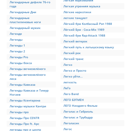
Лёгкая норкомания
Легендарные дефиле 76-го
года
Легкая утренняя музыка
Легендарные Дни
Лёгкие наркотики
Легендарные
легкие танцуют
пластилиновые ноги
Лёгкий бум Колбасный Рэп 1988
Легендарный мужик
Лёгкий Бум - Coca-Mix 1989
Легенде
Лёгкий бум Rap-Attack 1988
Легенды
Легкий ветерок
Легенды 1
Легкий путь к латышскому языку
Легенды 2
Легкий рок
Легенды Pro
Легкий транс
Легенды бокса
Легко
Легенды вечнозелёного
Легко и Просто
Легенды вечнозелёного
Легко уйти...
леса
легкость
Легенды Кавказа
ЛеГо
Легенды Кавказа и Тимур
Лего Band
Ногаев
ЛЕГО БЭТМЕН
Легенды Ксентарона
ЛЕГО Ниндзяго Фильм
Легенды музыки Кантри
Леголас и Габриэль
Легенды про
Леголас и Трубадур
Легенды Про CENTR
Леголасик
Легенды Про ft. Арс
Легос
легенды про и центр