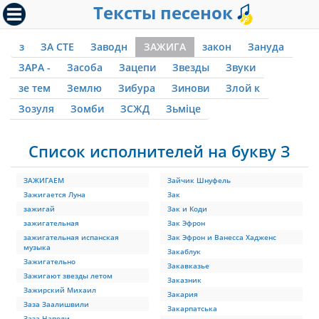
Тексты песенок
з
ЗА СТЕ
Заводн
ЗАЖИГА
закон
Зануда
ЗАРА -
Засоба
Зацепи
Звезды
Звуки
зе тем
Землю
Зибура
Зинови
Злой к
Зозуля
Зомби
ЗСЖД
Зьміце
Список исполнителей на букву З
ЗАЖИГАЕМ
Зайчик Шнуфель
Зажигается Луна
Зак
зажигай
Зак и Коди
зажигательная
Зак Эфрон
зажигательная испанская
Зак Эфрон и Ванесса Хадженс
музыка
Закаблук
Зажигательно
Закавказье
Зажигают звезды летом
Заказник
Зажирский Михаил
Закария
Заза Заалишвили
Закарпатська
Заза Наполи