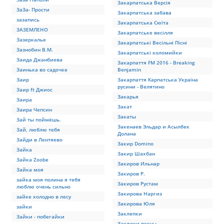
Закарпатська Версія
ЗаЗа- Прости
Закарпатська забава
зазапись
Закарпатська Сюїта
ЗАЗЕМЛЕНО
Закарпатське весілля
Зазеркалье
Закарпатські Весільні Пісні
Зазнобин В.М.
Закарпатські коломийки
Заида Джанбиева
Закарпаття FM 2016 - Breaking
Заинька во садочке
Benjamin
Заир
Закарпаття Карпатська Україна
русини - Велятино
Заир ft Джиос
Закарья
Заира
Закат
Заира Чепсин
Закаты
Зай ты поймёшь.
Закенаев Эльдар и Асылбек
Зай, люблю тебя
Долана
Зайди в Лентяево
Закир Domino
Зайка
Закир Шахбан
Зайка Zoobe
Закиров Ильнар
Зайка моя
Закиров Р.
зайка моя полина я тебя
Закиров Рустам
люблю очень сильно
Закирова Наргиз
зайке холодно в лесу
Закирова Юля
зайки
Заклепки
Зайки - побегайки
Заклики весны