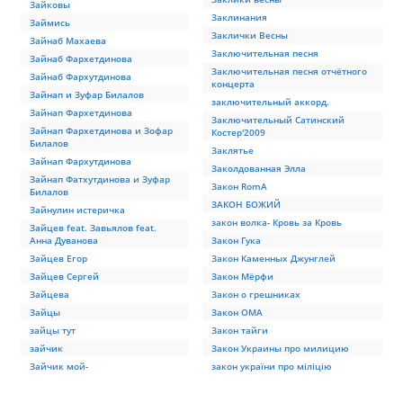
Зайковы
Заклинания
Займись
Заклички Весны
Зайнаб Махаева
Заключительная песня
Зайнаб Фархетдинова
Заключительная песня отчётного
Зайнаб Фархутдинова
концерта
Зайнап и Зуфар Билалов
заключительный аккорд.
Зайнап Фархетдинова
Заключительный Сатинский
Зайнап Фархетдинова и Зофар
Костер'2009
Билалов
Заклятье
Зайнап Фархутдинова
Заколдованная Элла
Зайнап Фатхутдинова и Зуфар
Закон RomA
Билалов
ЗАКОН БОЖИЙ
Зайнулин истеричка
закон волка- Кровь за Кровь
Зайцев feat. Завьялов feat.
Анна Дуванова
Закон Гука
Зайцев Егор
Закон Каменных Джунглей
Зайцев Сергей
Закон Мёрфи
Зайцева
Закон о грешниках
Зайцы
Закон ОМА
зайцы тут
Закон тайги
зайчик
Закон Украины про милицию
Зайчик мой-
закон україни про міліцію