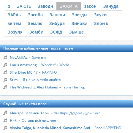
з
ЗА СТЕ
Заводн
ЗАЖИГА
закон
Зануда
ЗАРА -
Засоба
Зацепи
Звезды
Звуки
зе тем
Землю
Зибура
Зинови
Злой к
Зозуля
Зомби
ЗСЖД
Зьміце
Последние добавленные тексты песен
-
NevAkillAz
Save me
-
Louis Amstrong
Wonderful World
-
ST и Dino MC 47
RAPINFO
-
Stimi
Я не хочу тебя любить
-
The Wickeed ft. Alex Holmes
From The Top
Случайные тексты песен
-
Мантра Зеленой Тары
Ум Дари Дудари Дури Суха
-
Hi-Fi
Оставь всё лишнее
-
Aisaka Taiga, Kushieda Minori, Kawashima Ami
Root HAPPYEND