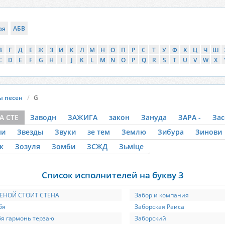
ая
АБВ
В
Г
Д
Е
Ж
З
И
К
Л
М
Н
О
П
Р
С
Т
У
Ф
Х
Ц
Ч
Ш
C
D
E
F
G
H
I
J
K
L
M
N
O
P
Q
R
S
T
U
V
W
X
ы песен
G
А СТЕ
Заводн
ЗАЖИГА
закон
Зануда
ЗАРА -
Зас
пи
Звезды
Звуки
зе тем
Землю
Зибура
Зинови
к
Зозуля
Зомби
ЗСЖД
Зьміце
Список исполнителей на букву З
ТЕНОЙ СТОИТ СТЕНА
Забор и компания
бя
Заборская Раиса
бя гармонь терзаю
Заборский