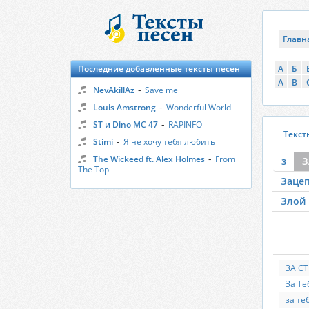
Главн
Последние добавленные тексты песен
А
Б
A
B
-
NevAkillAz
Save me
-
Louis Amstrong
Wonderful World
-
ST и Dino MC 47
RAPINFO
Текст
-
Stimi
Я не хочу тебя любить
-
The Wickeed ft. Alex Holmes
From
з
З
The Top
Заце
Злой 
ЗА С
За Те
за те