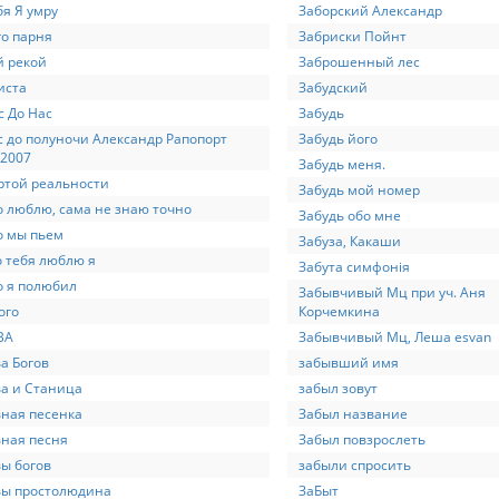
бя Я умру
Заборский Александр
го парня
Забриски Пойнт
й рекой
Заброшенный лес
иста
Забудский
с До Нас
Забудь
с до полуночи Александр Рапопорт
Забудь його
.2007
Забудь меня.
ртой реальности
Забудь мой номер
о люблю, сама не знаю точно
Забудь обо мне
о мы пьем
Забуза, Какаши
о тебя люблю я
Забута симфонія
о я полюбил
Забывчивый Мц при уч. Аня
ого
Корчемкина
ВА
Забывчивый Мц, Леша esvan
а Богов
забывший имя
а и Станица
забыл зовут
ная песенка
Забыл название
ная песня
Забыл повзрослеть
ы богов
забыли спросить
вы простолюдина
ЗаБыт