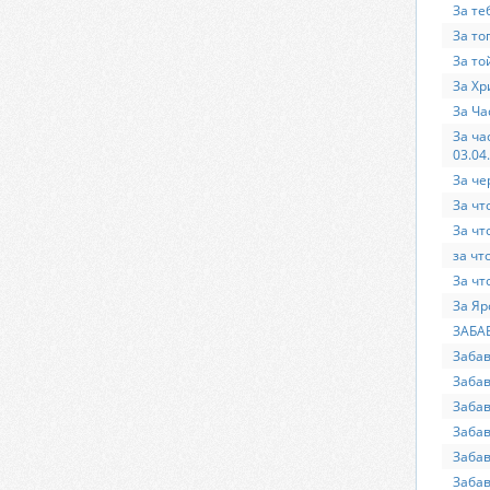
За те
За то
За то
За Хр
За Ча
За ча
03.04
За че
За чт
За чт
за чт
За чт
За Яр
ЗАБА
Забав
Забав
Забав
Забав
Забав
Заба