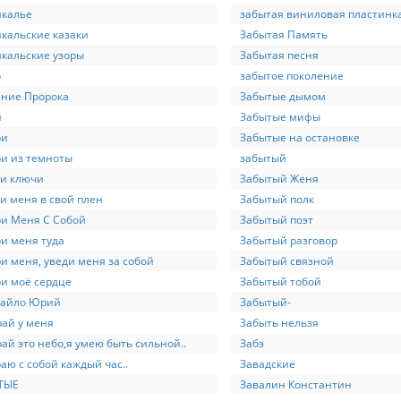
йкалье
забытая виниловая пластинка
кальские казаки
Забытая Память
кальские узоры
Забытая песня
р
забытое поколение
ение Пророка
Забытые дымом
й
Забытые мифы
ри
Забытые на остановке
и из темноты
забытый
ри ключи
Забытый Женя
и меня в свой плен
Забытый полк
и Меня С Собой
Забытый поэт
и меня туда
Забытый разговор
и меня, уведи меня за собой
Забытый связной
и моё сердце
Забытый тобой
гайло Юрий
Забытый-
ай у меня
Забыть нельзя
ай это небо,я умею быть сильной..
Забэ
аю с собой каждый час..
Завадские
ТЫЕ
Завалин Константин