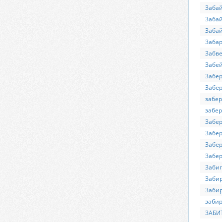
Заба
Забай
Забай
Заба
Забв
Забе
Забе
Забер
забе
забер
Забер
Забер
Забер
Забер
Заби
Забир
Забир
забир
ЗАБИ