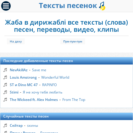
Тексты песенок
Жаба в дирижаблі все тексты (слова)
песен, переводы, видео, клипы
На даху
Пум-пум-пум
Последние добавленные тексты песен
-
NevAkillAz
Save me
-
Louis Amstrong
Wonderful World
-
ST и Dino MC 47
RAPINFO
-
Stimi
Я не хочу тебя любить
-
The Wickeed ft. Alex Holmes
From The Top
Случайные тексты песен
-
Сейтар
sкины
-
Птицы России
Лазоревка