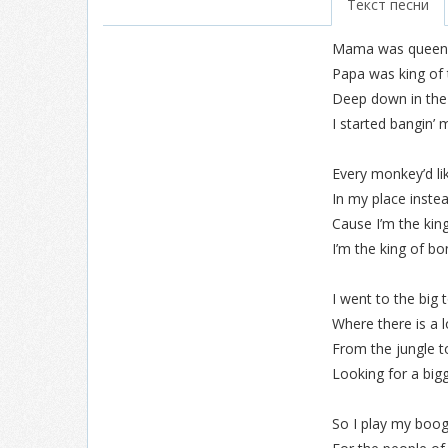
Текст песни
Mama was queen
Papa was king of
Deep down in the
I started bangin’ 
Every monkey’d li
In my place inste
Cause I’m the kin
I’m the king of b
I went to the big
Where there is a 
From the jungle to
Looking for a big
So I play my boog