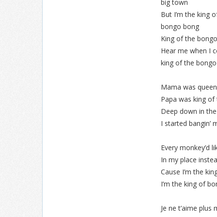
big town
But I’m the king o
bongo bong
King of the bongo
Hear me when I c
king of the bongo 
Mama was queen
Papa was king of
Deep down in the
I started bangin’ 
Every monkey’d li
In my place inste
Cause I’m the kin
I’m the king of b
Je ne t’aime plu