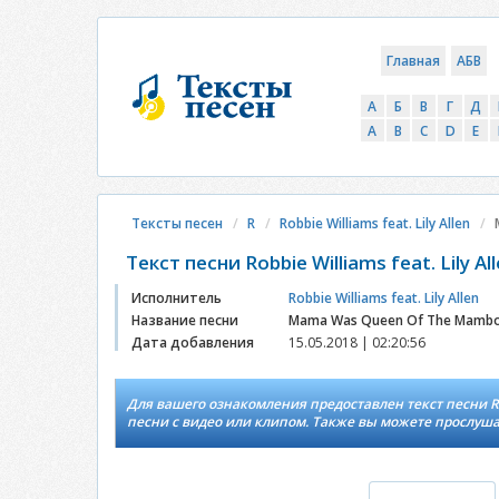
Главная
АБВ
А
Б
В
Г
Д
A
B
C
D
E
Тексты песен
R
Robbie Williams feat. Lily Allen
Текст песни Robbie Williams feat. Lily
Исполнитель
Robbie Williams feat. Lily Allen
Название песни
Mama Was Queen Of The Mamb
Дата добавления
15.05.2018 | 02:20:56
Для вашего ознакомления предоставлен текст песни Robb
песни с видео или клипом. Также вы можете прослуш