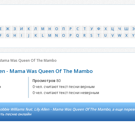
Е
Ж
З
И
К
Л
М
Н
О
П
Р
С
Т
У
Ф
Х
Ц
Ч
Ш
Э
F
G
H
I
J
K
L
M
N
O
P
Q
R
S
T
U
V
W
X
Y
Mama Was Queen Of The Mambo
 Allen - Mama Was Queen Of The Mambo
Просмотров
80
o
0 чел. считают текст песни верным
0 чел. считают текст песни неверным
ie Williams feat. Lily Allen - Mama Was Queen Of The Mambo, а еще перев
ать песню онлайн