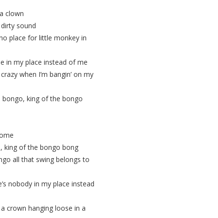
 a clown
dirty sound
no place for little monkey in
be in my place instead of me
crazy when I’m bangin’ on my
he bongo, king of the bongo
come
, king of the bongo bong
go all that swing belongs to
e’s nobody in my place instead
t a crown hanging loose in a