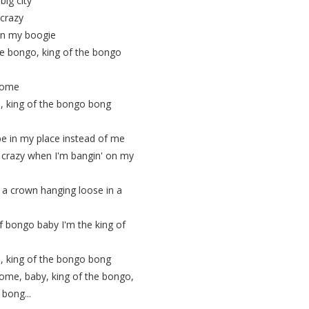
big city
 crazy
in my boogie
the bongo, king of the bongo
come
, king of the bongo bong
be in my place instead of me
crazy when I'm bangin' on my
t a crown hanging loose in a
of bongo baby I'm the king of
, king of the bongo bong
ome, baby, king of the bongo,
bong...