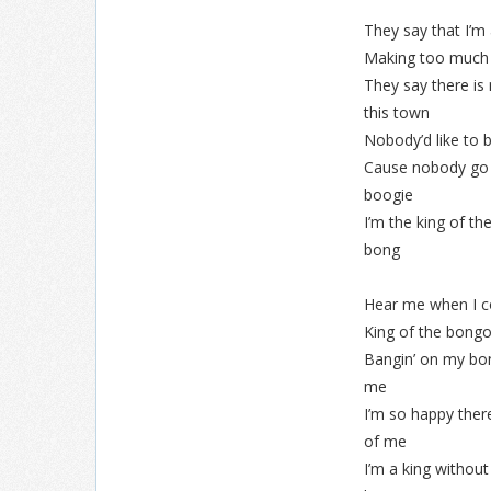
They say that I’m
Making too much 
They say there is 
this town
Nobody’d like to 
Cause nobody go 
boogie
I’m the king of t
bong
Hear me when I 
King of the bongo
Bangin’ on my bon
me
I’m so happy ther
of me
I’m a king withou