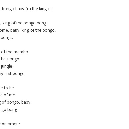
f bongo baby I’m the king of
, king of the bongo bong
ome, baby, king of the bongo,
bong...
 of the mambo
 the Congo
 jungle
my first bongo
ke to be
ad of me
g of bongo, baby
ongo bong
s mon amour