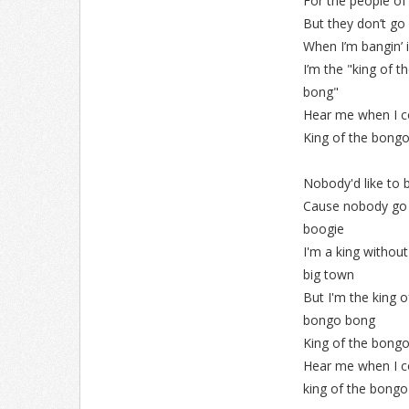
For the people of 
But they don’t go
When I’m bangin’ 
I’m the "king of 
bong"
Hear me when I 
King of the bongo
Nobody'd like to 
Cause nobody go 
boogie
I'm a king withou
big town
But I'm the king 
bongo bong
King of the bongo
Hear me when I c
king of the bongo 