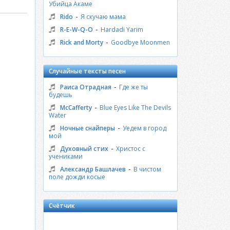
Убийца Акаме
-
Rido
Я скучаю мама
-
R-E-W-Q-O
Hardadi Yarim
-
Rick and Morty
Goodbye Moonmen
Случайные тексты песен
-
Раиса Отрадная
Где же ты
будешь
-
McCafferty
Blue Eyes Like The Devils
Water
-
Ночные снайперы
Уедем в город
мой
-
Духовный стих
Христос с
учениками
-
Александр Башлачев
В чистом
поле дожди косые
Счётчик