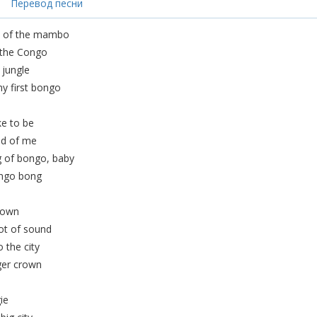
Перевод песни
 of the mambo
 the Congo
 jungle
my first bongo
ke to be
ad of me
g of bongo, baby
ongo bong
 town
lot of sound
 the city
ger crown
ie