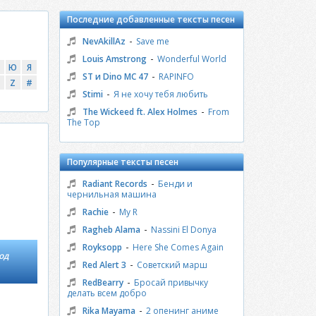
Последние добавленные тексты песен
-
NevAkillAz
Save me
-
Louis Amstrong
Wonderful World
Ю
Я
-
ST и Dino MC 47
RAPINFO
Z
#
-
Stimi
Я не хочу тебя любить
-
The Wickeed ft. Alex Holmes
From
The Top
Популярные тексты песен
-
Radiant Records
Бенди и
чернильная машина
-
Rachie
My R
-
Ragheb Alama
Nassini El Donya
-
Royksopp
Here She Comes Again
од
-
Red Alert 3
Советский марш
-
RedBearry
Бросай привычку
делать всем добро
-
Rika Mayama
2 опенинг аниме