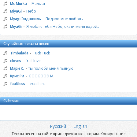
-
Mc Murka
Малыш
-
MiyaGi
Небо
-
Myagi Эндшпиль
Подари мне любовь
-
MiyaGi
Я люблю тебя Небо, окати меня водой..
Случайные тексты песен
-
Timbalada
Tuck Tuck
-
cloves
frail love
-
Мари К.
ты полюби меня пьяную
-
Крис Ри
GOOGOOSHA
-
faultless
excellent
Счётчик
Русский
English
Тексты песен на сайте принадлежат их авторам. Копирование