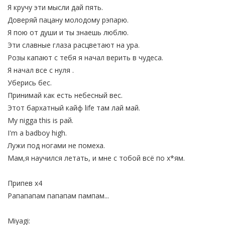
Я кручу эти мысли дай пять.
Доверяй пацану молодому рэпарю.
Я пою от души и ты знаешь люблю.
Эти славные глаза расцветают на ура.
Розы капают с тебя я начал верить в чудеса.
Я начал все с нуля .
Уберись бес.
Принимай как есть небесный вес.
Этот бархатный кайф life там лай май.
My nigga this is рай.
I'm a badboy high.
Лужи под ногами не помеха.
Мам,я научился летать, и мне с тобой всё по х*ям.
Припев x4
Рапапапам папапам пампам...
Miyagi: