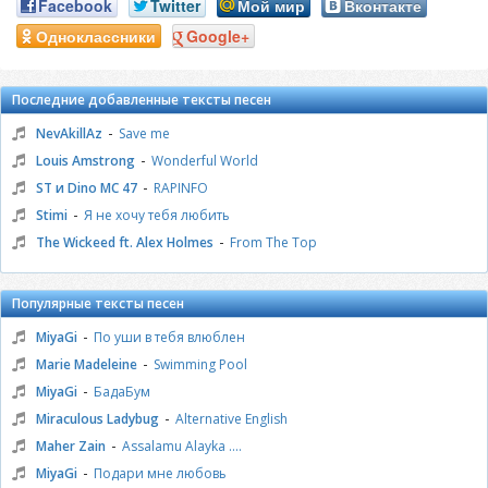
Facebook
Twitter
Мой мир
Вконтакте
Одноклассники
Google+
Последние добавленные тексты песен
-
NevAkillAz
Save me
-
Louis Amstrong
Wonderful World
-
ST и Dino MC 47
RAPINFO
-
Stimi
Я не хочу тебя любить
-
The Wickeed ft. Alex Holmes
From The Top
Популярные тексты песен
-
MiyaGi
По уши в тебя влюблен
-
Marie Madeleine
Swimming Pool
-
MiyaGi
БадаБум
-
Miraculous Ladybug
Alternative English
-
Maher Zain
Assalamu Alayka ....
-
MiyaGi
Подари мне любовь