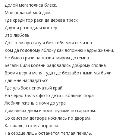
Долой мегаполиса блеск.
Мне подавай мой дом.
Где среди гор реки да дерева треск.
Друзья разводили костер.
Это любовь.
Долго ли протяну я без тебя моя отчизна.
Ком да годовому яблоку как вспомню кадры жизнии.
Не было грязи на мази-с миром дотемна.
Бегали били колени радовались доброму сполна.
Время верни меня туда где беззаботными мы были.
Дай мне насладиться.
Где улыбок непочатый край.
На черно-белых фото дети-школьная пора.
Любили жизнь с ночи до утра.
Дом вверх дном и волю цунами по гаражам.
Со свистом детвора носилась по дворам.
Как жаль,что мы выросли.
На сердце лишь останется теплая печаль.