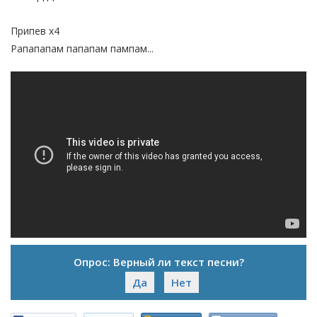
Припев x4
Рапапапам папапам пампам...
Опрос: Верный ли текст песни?
Да
Нет