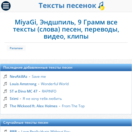
Тексты песенок
MiyaGi, Эндшпиль, 9 Грамм все
тексты (слова) песен, переводы,
видео, клипы
Рапапам
Последние добавленные тексты песен
-
NevAkillAz
Save me
-
Louis Amstrong
Wonderful World
-
ST и Dino MC 47
RAPINFO
-
Stimi
Я не хочу тебя любить
-
The Wickeed ft. Alex Holmes
From The Top
Случайные тексты песен
-
BBB
Love Really Hurts Without You