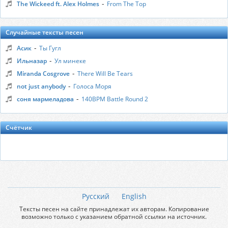
-
The Wickeed ft. Alex Holmes
From The Top
Случайные тексты песен
-
Асик
Ты Гугл
-
Ильназар
Ул минеке
-
Miranda Cosgrove
There Will Be Tears
-
not just anybody
Голоса Моря
-
соня мармеладова
140BPM Battle Round 2
Счётчик
Русский
English
Тексты песен на сайте принадлежат их авторам. Копирование
возможно только с указанием обратной ссылки на источник.