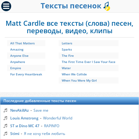
Тексты песенок
Matt Cardle все тексты (слова) песен,
переводы, видео, клипы
All That Matters
Letters
Amazing
Sparks
Anyone Else
The Fire
Anywhere
The First Time Ever I Saw Your Face
Empire
Water
For Every Heartbreak
When We Collide
When You Were My Girl
Последние добавленные тексты песен
-
NevAkillAz
Save me
-
Louis Amstrong
Wonderful World
-
ST и Dino MC 47
RAPINFO
-
Stimi
Я не хочу тебя любить