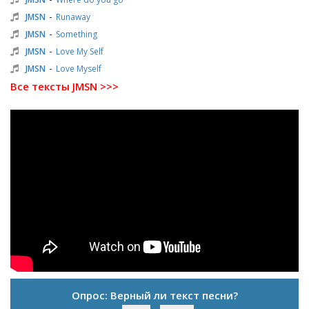
-
JMSN
Runaway
-
JMSN
Something
-
JMSN
Love My Self
-
JMSN
Love Myself
Все тексты JMSN >>>
Опрос: Верный ли текст песни?