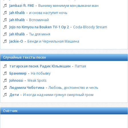
-
Jambazi ft. FIKE
Выниму минимум мэн,вымани ман
-
Jah Khalib
и снова наступит ночь
-
Jah Khalib
Вспоминай
-
JoJo no Kimyou na Bouken TV-1 Op 2
Coda-Bloody Stream
-
Jah Khalib
Ты для меня
-
Jackie-O
Бенди и Чернильная Машина
Случайные тексты песен
-
татарская песня. Радик Юльякшин
Паттая
-
Бранимир
На побывку
-
Johnossi
Weak Spots
-
Людмила Чеботина
Любовь, достоинство и честь
-
Дети
И когда над ними грянул смертный гром
Счётчик