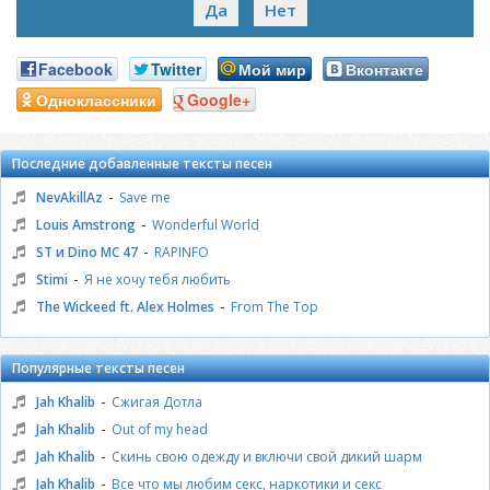
Да
Нет
Facebook
Twitter
Мой мир
Вконтакте
Одноклассники
Google+
Последние добавленные тексты песен
-
NevAkillAz
Save me
-
Louis Amstrong
Wonderful World
-
ST и Dino MC 47
RAPINFO
-
Stimi
Я не хочу тебя любить
-
The Wickeed ft. Alex Holmes
From The Top
Популярные тексты песен
-
Jah Khalib
Сжигая Дотла
-
Jah Khalib
Out of my head
-
Jah Khalib
Скинь свою одежду и включи свой дикий шарм
-
Jah Khalib
Все что мы любим секс, наркотики и секс