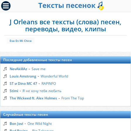
Тексты песенок
J Orleans все тексты (слова) песен,
переводы, видео, клипы
Esa Es Mi Chica
Последние добавленные тексты песен
-
NevAkillAz
Save me
-
Louis Amstrong
Wonderful World
-
ST и Dino MC 47
RAPINFO
-
Stimi
Я не хочу тебя любить
-
The Wickeed ft. Alex Holmes
From The Top
Случайные тексты песен
-
Bon Jovi
One Wild Night
-
Bad Brains
Big Takeover