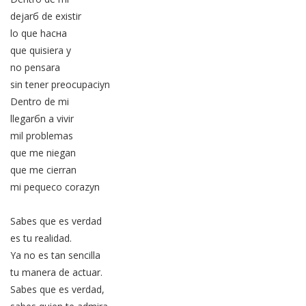
dejarб de existir
lo que hacнa
que quisiera y
no pensara
sin tener preocupaciуn
Dentro de mi
llegarбn a vivir
mil problemas
que me niegan
que me cierran
mi pequeсo corazуn
Sabes que es verdad
es tu realidad.
Ya no es tan sencilla
tu manera de actuar.
Sabes que es verdad,