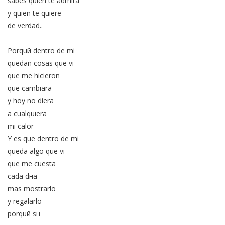
sabes quien te admira
y quien te quiere
de verdad..
Porquй dentro de mi
quedan cosas que vi
que me hicieron
que cambiara
y hoy no diera
a cualquiera
mi calor
Y es que dentro de mi
queda algo que vi
que me cuesta
cada dнa
mas mostrarlo
y regalarlo
porquй sн