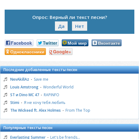
Опрос: Верный ли текст песни?
Да
Нет
Facebook
Twitter
Мой мир
Вконтакте
Одноклассники
Google+
Последние добавленные тексты песен
-
NevAkillAz
Save me
-
Louis Amstrong
Wonderful World
-
ST и Dino MC 47
RAPINFO
-
Stimi
Я не хочу тебя любить
-
The Wickeed ft. Alex Holmes
From The Top
Популярные тексты песен
-
Everlasting Summer
Let's be friends...