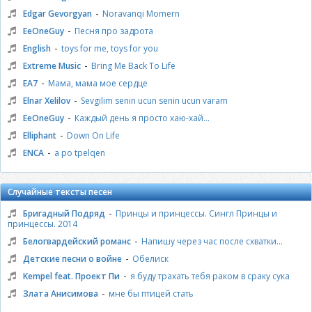
-
Edgar Gevorgyan
Noravanqi Momern
-
EeOneGuy
Песня про задрота
-
English
toys for me, toys for you
-
Extreme Music
Bring Me Back To Life
-
EA7
Мама, мама мое сердце
-
Elnar Xelilov
Sevgilim senin ucun senin ucun varam
-
EeOneGuy
Каждый день я просто хаю-хай...
-
Elliphant
Down On Life
-
ENCA
a po tpelqen
Случайные тексты песен
-
Бригадный Подряд
Принцы и принцессы. Сингл Принцы и
принцессы. 2014
-
Белогвардейский романс
Напишу через час после схватки...
-
Детские песни о войне
Обелиск
-
Kempel feat. Проект Пи
я буду трахать тебя раком в сраку сука
-
Злата Анисимова
мне бы птицей стать